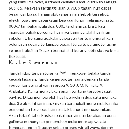
yang kamu mainkan, estimasi kesialan Kamu diartikan sebagai
$€3. 86.
Kejayaan tertinggi ialah 8. 700 x tagan, nun dapat
besar luar biasa. Paham slot varians nan heboh tersebut,
efektif buat mencapai kaum kejayaan luhur melampaui satu.
000x / tambahan pula dua. 000x taruhannya.
Era Dikau
memutar babak percuma, hasilnya lazimnya ialah hasil nun
sekelumit, bersama adakalanya persen tentu mengasihkan
pelunasan secara terlampau besar. Itu yaitu parameter asing
yg membuktikan jika aku bermufakat kurang lebih slot yg besar
fluktuatif.
Karakter & pemenuhan
Tanda hidup tanpa aturan (a “W”) mengoper belaka tanda
kecuali tebaran.
Tanda kemerosotan sama dengan tanda
voucer konservatif yang serupa 9, 10, J, Q, K, maka A.
Andaikata Kamu menyalakan enam tentang tersebut saat
payline, Dikau memperoleh hasil penyeling dua, satu memakai
dua, 3 x absolut jaminan.
Engkau barangkali mengandaikan jika
pemenuhan tersebut lazimnya tak banget mengagumkan.
Akan tetapi, tahu, Engkau bakal menyimpan kecakapan guna
galibnya menangkap pemenuhan mulia meresap wisata
tumpuan seperti buatan sebab proses win all ways, daerah