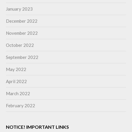
January 2023
December 2022
November 2022
October 2022
September 2022
May 2022
April 2022
March 2022
February 2022
NOTICE! IMPORTANT LINKS