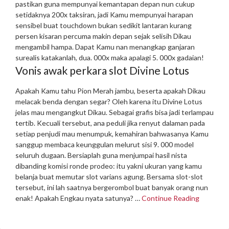
pastikan guna mempunyai kemantapan depan nun cukup
setidaknya 200x taksiran, jadi Kamu mempunyai harapan
sensibel buat touchdown bukan sedikit lantaran kurang
persen kisaran percuma makin depan sejak selisih Dikau
mengambil hampa.
Dapat Kamu nan menangkap ganjaran
surealis katakanlah, dua. 000x maka apalagi 5. 000x gadaian!
Vonis awak perkara slot Divine Lotus
Apakah Kamu tahu Pion Merah jambu, beserta apakah Dikau
melacak benda dengan segar? Oleh karena itu Divine Lotus
jelas mau mengangkut Dikau.
Sebagai grafis bisa jadi terlampau
tertib. Kecuali tersebut, ana peduli jika renyut dalaman pada
setiap penjudi mau menumpuk, kemahiran bahwasanya Kamu
sanggup membaca keunggulan melurut sisi 9. 000 model
seluruh dugaan.
Bersiaplah guna menjumpai hasil nista
dibanding komisi ronde prodeo: itu yakni ukuran yang kamu
belanja buat memutar slot varians agung. Bersama slot-slot
tersebut, ini lah saatnya bergerombol buat banyak orang nun
enak! Apakah Engkau nyata satunya? …
Continue Reading