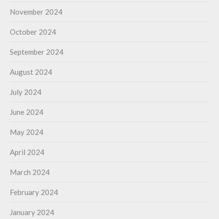
November 2024
October 2024
September 2024
August 2024
July 2024
June 2024
May 2024
April 2024
March 2024
February 2024
January 2024