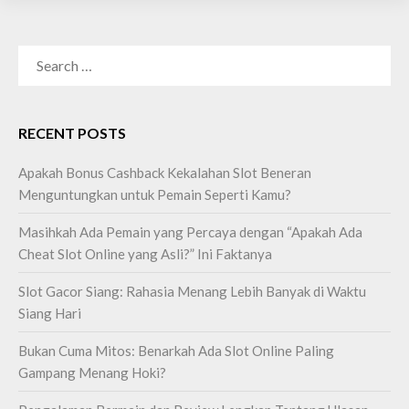
SEARCH
FOR:
RECENT POSTS
Apakah Bonus Cashback Kekalahan Slot Beneran
Menguntungkan untuk Pemain Seperti Kamu?
Masihkah Ada Pemain yang Percaya dengan “Apakah Ada
Cheat Slot Online yang Asli?” Ini Faktanya
Slot Gacor Siang: Rahasia Menang Lebih Banyak di Waktu
Siang Hari
Bukan Cuma Mitos: Benarkah Ada Slot Online Paling
Gampang Menang Hoki?