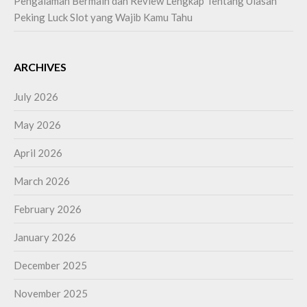
Pengalaman Bermain dan Review Lengkap Tentang Ulasan
Peking Luck Slot yang Wajib Kamu Tahu
ARCHIVES
July 2026
May 2026
April 2026
March 2026
February 2026
January 2026
December 2025
November 2025