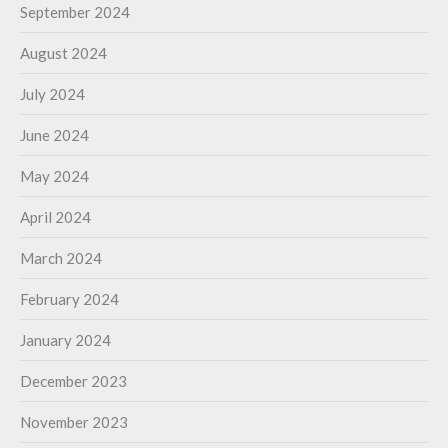
September 2024
August 2024
July 2024
June 2024
May 2024
April 2024
March 2024
February 2024
January 2024
December 2023
November 2023