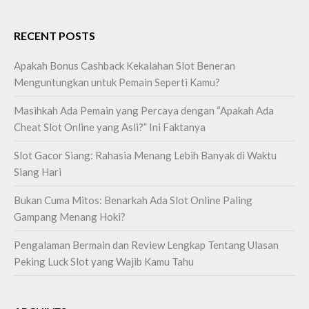
RECENT POSTS
Apakah Bonus Cashback Kekalahan Slot Beneran
Menguntungkan untuk Pemain Seperti Kamu?
Masihkah Ada Pemain yang Percaya dengan “Apakah Ada
Cheat Slot Online yang Asli?” Ini Faktanya
Slot Gacor Siang: Rahasia Menang Lebih Banyak di Waktu
Siang Hari
Bukan Cuma Mitos: Benarkah Ada Slot Online Paling
Gampang Menang Hoki?
Pengalaman Bermain dan Review Lengkap Tentang Ulasan
Peking Luck Slot yang Wajib Kamu Tahu