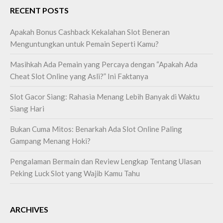
RECENT POSTS
Apakah Bonus Cashback Kekalahan Slot Beneran
Menguntungkan untuk Pemain Seperti Kamu?
Masihkah Ada Pemain yang Percaya dengan “Apakah Ada
Cheat Slot Online yang Asli?” Ini Faktanya
Slot Gacor Siang: Rahasia Menang Lebih Banyak di Waktu
Siang Hari
Bukan Cuma Mitos: Benarkah Ada Slot Online Paling
Gampang Menang Hoki?
Pengalaman Bermain dan Review Lengkap Tentang Ulasan
Peking Luck Slot yang Wajib Kamu Tahu
ARCHIVES