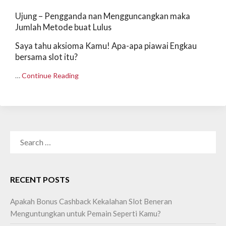
Ujung – Pengganda nan Mengguncangkan maka
Jumlah Metode buat Lulus
Saya tahu aksioma Kamu! Apa-apa piawai Engkau
bersama slot itu?
…
Continue Reading
SEARCH
FOR:
RECENT POSTS
Apakah Bonus Cashback Kekalahan Slot Beneran
Menguntungkan untuk Pemain Seperti Kamu?