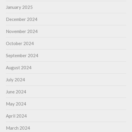
January 2025
December 2024
November 2024
October 2024
September 2024
August 2024
July 2024
June 2024
May 2024
April 2024
March 2024