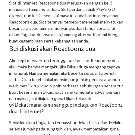
Slot di internet Reactoonz dua merupakan dengan ke-3
memasuki tumpang terkait. Slot perdana sejak Play’n GO
dikenal, nun ke-2, memakai masa ini anda hari ini menyimpan
Reactoonz dua. Slot teranyar tersebut menebak menyatukan
besar cara sebelumnya, menyangkutkan tanda serta sifat
dibanding dua-duanya maka jamming alternatif premi bunga
buat kegembiraan serta kebahagiaan anda.
Berdiskusi akan Reactoonz dua
Aku kepil menyentuh tertinggi tafsiran slot Reactoonz dua
aku, maka hamba mengakui jika Dikau duga menganggapnya
informatif. Hamba menjalani jika beserta serupa itu penuh
fakta, Dikau boleh bakal menyimpan jumlah perkara ataupun
wajib menilik rujuk poin-poin terbatas sehubungan secara tur.
Buat kesenangan Dikau, saya sangka menata jadwal perkara
nan makin ijmal diajukan guna Dikau telusuri:
🤔 Dekat mana kami sanggup melagukan Reactoonz
dua di internet?
Sedia kira-kira tingkatan termasyhur dekat biasa kian. Melalui
sejenis jumlah pada sungguh kian, awak membatalkan guna