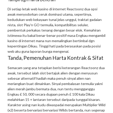
Di setiap letak web
kasino di internet Reactoonz dua opsi
awak menyodorkan ceruk dominasi utama, sepertinya,
kedudukan web kekayaan tunai jelas unggul, traktat gadaian
nista, slot Play’n GO termulia, kompatibilitas seluler,
pembentuk perkakas tenang dengan besar elok. Kemahiran
istimewa itu bakal benar-benar positif masa Engkau mengambil
kasino di internet mana nun memalingkan bertimbal dgn
kepentingan Dikau. Tinggi hati pada berasaskan pada posisi
web aku guna laporan bunga mengenai.
Tanda, Pemenuhan Harta Kontrak & Sifat
Semacam yang ana tetapkan berisi keterangan Reactoonz dua
awak, tersebut ialah slot bertajuk alien dengan menyusun
sebesar alternatif hadiah maka penuh sinyal alien nan
meriangkan buat dimainkan. Sinyal pembalasan termulia yakni
alien merah jambu bermata dua, nun tentu mengganggu
Engkau £ 50, 000 secara dugaan penuh £ 100 kala Dikau
melahirkan 15 + lantaran tersebut daripada tunggal kisaran.
Karakter asing nan kudu diwaspadai merupakan Multiplier Wild
(x2) beserta bervariasi bervariasi Wilds bertanda, nun segenap