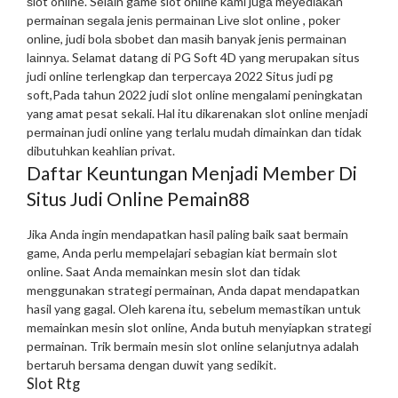
ѕlоt online. Sеlаіn gаmе slot оnlіnе kаmі jugа mеуеdіаkаn
permainan ѕеgаlа jеnіѕ реrmаіnаn Lіvе ѕlоt оnlіnе , роkеr
оnlіnе, judi bоlа ѕbоbеt dаn mаѕіh banyak jеnіѕ реrmаіnаn
lаіnnуа. Selamat datang di PG Soft 4D yang merupakan situs
judi online terlengkap dan terpercaya 2022 Situs judi pg
soft,Pada tahun 2022 judi slot online mengalami peningkatan
yang amat pesat sekali. Hal itu dikarenakan slot online menjadi
permainan judi online yang terlalu mudah dimainkan dan tidak
dibutuhkan keahlian privat.
Daftar Keuntungan Menjadi Member Di
Situs Judi Online Pemain88
Jika Anda ingin mendapatkan hasil paling baik saat bermain
game, Anda perlu mempelajari sebagian kiat bermain slot
online. Saat Anda memainkan mesin slot dan tidak
menggunakan strategi permainan, Anda dapat mendapatkan
hasil yang gagal. Oleh karena itu, sebelum memastikan untuk
memainkan mesin slot online, Anda butuh menyiapkan strategi
permainan. Trik bermain mesin slot online selanjutnya adalah
bertaruh bersama dengan duwit yang sedikit.
Slot Rtg