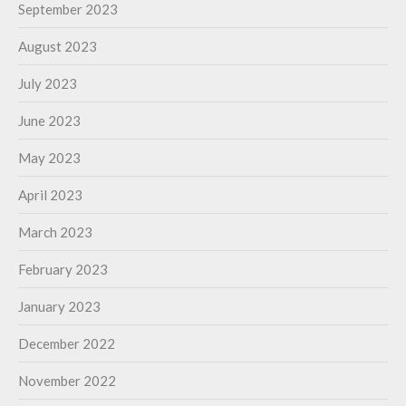
September 2023
August 2023
July 2023
June 2023
May 2023
April 2023
March 2023
February 2023
January 2023
December 2022
November 2022