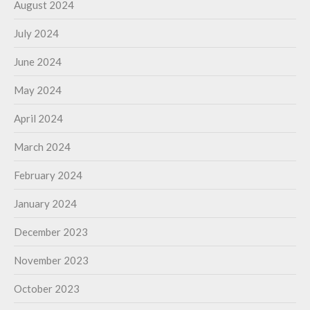
August 2024
July 2024
June 2024
May 2024
April 2024
March 2024
February 2024
January 2024
December 2023
November 2023
October 2023