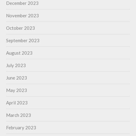
December 2023
November 2023
October 2023
September 2023
August 2023
July 2023
June 2023
May 2023
April 2023
March 2023
February 2023