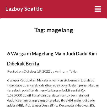
Skip
Lazboy Seattle
to
content
Tag:
magelang
6 Warga di Magelang Main Judi Dadu Kini
Dibekuk Berita
Posted on
October 18, 2022
by
Anthony Taylor
6 warga Kabupaten Magelang yang asyik bermain judi dadu
tidak dapat bergerak kala digerebek polisi.
Dalam penangkapan
tersebut, polisi telah menyita barang bukti senilai Rp.
1.590.000 duwit tunai dan peralatan untuk bermain judi
dadu.
Keenam orang yang ditangkap itu akibt main judi dadu
adalah HIB, (45), warga Desa Bligo, Kecamatan Ngluwar, BS,