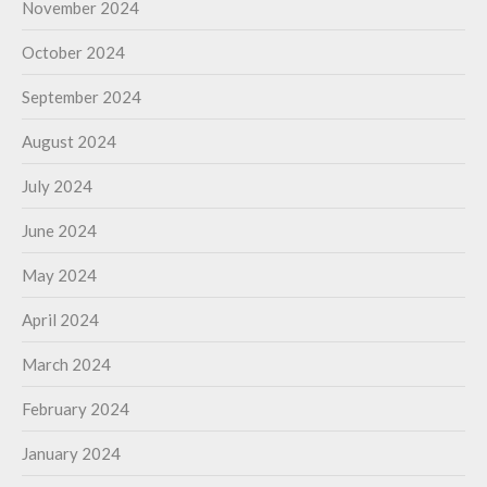
November 2024
October 2024
September 2024
August 2024
July 2024
June 2024
May 2024
April 2024
March 2024
February 2024
January 2024