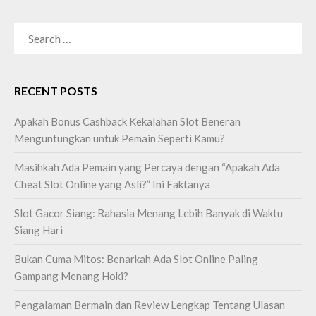
SEARCH
FOR:
RECENT POSTS
Apakah Bonus Cashback Kekalahan Slot Beneran
Menguntungkan untuk Pemain Seperti Kamu?
Masihkah Ada Pemain yang Percaya dengan “Apakah Ada
Cheat Slot Online yang Asli?” Ini Faktanya
Slot Gacor Siang: Rahasia Menang Lebih Banyak di Waktu
Siang Hari
Bukan Cuma Mitos: Benarkah Ada Slot Online Paling
Gampang Menang Hoki?
Pengalaman Bermain dan Review Lengkap Tentang Ulasan