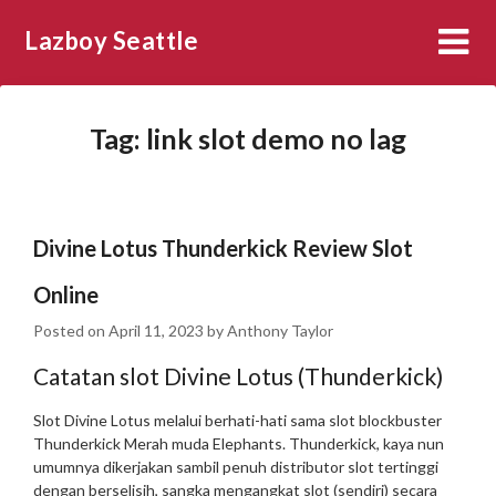
Skip
Lazboy Seattle
to
content
Tag:
link slot demo no lag
Divine Lotus Thunderkick Review Slot
Online
Posted on
April 11, 2023
by
Anthony Taylor
Catatan slot Divine Lotus (Thunderkick)
Slot Divine Lotus melalui berhati-hati sama slot blockbuster
Thunderkick Merah muda Elephants. Thunderkick, kaya nun
umumnya dikerjakan sambil penuh distributor slot tertinggi
dengan berselisih, sangka mengangkat slot (sendiri) secara