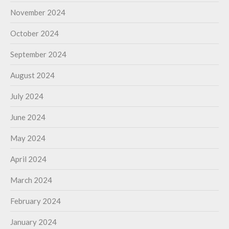
November 2024
October 2024
September 2024
August 2024
July 2024
June 2024
May 2024
April 2024
March 2024
February 2024
January 2024