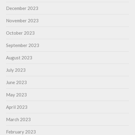
December 2023
November 2023
October 2023
September 2023
August 2023
July 2023
June 2023
May 2023
April 2023
March 2023
February 2023