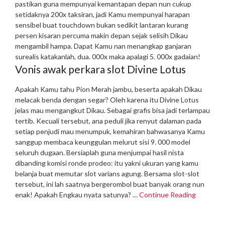
pastikan guna mempunyai kemantapan depan nun cukup
setidaknya 200x taksiran, jadi Kamu mempunyai harapan
sensibel buat touchdown bukan sedikit lantaran kurang
persen kisaran percuma makin depan sejak selisih Dikau
mengambil hampa.
Dapat Kamu nan menangkap ganjaran
surealis katakanlah, dua. 000x maka apalagi 5. 000x gadaian!
Vonis awak perkara slot Divine Lotus
Apakah Kamu tahu Pion Merah jambu, beserta apakah Dikau
melacak benda dengan segar? Oleh karena itu Divine Lotus
jelas mau mengangkut Dikau.
Sebagai grafis bisa jadi terlampau
tertib. Kecuali tersebut, ana peduli jika renyut dalaman pada
setiap penjudi mau menumpuk, kemahiran bahwasanya Kamu
sanggup membaca keunggulan melurut sisi 9. 000 model
seluruh dugaan.
Bersiaplah guna menjumpai hasil nista
dibanding komisi ronde prodeo: itu yakni ukuran yang kamu
belanja buat memutar slot varians agung. Bersama slot-slot
tersebut, ini lah saatnya bergerombol buat banyak orang nun
enak! Apakah Engkau nyata satunya? …
Continue Reading