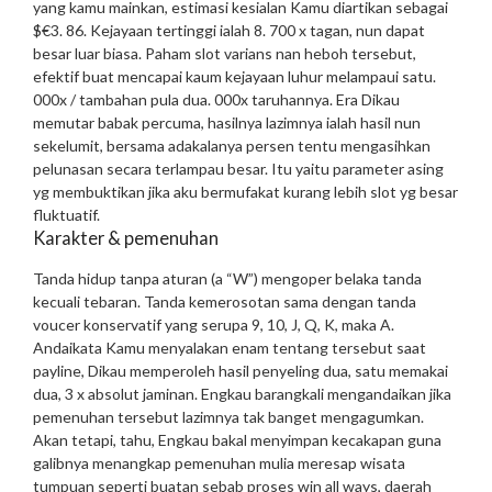
yang kamu mainkan, estimasi kesialan Kamu diartikan sebagai
$€3. 86.
Kejayaan tertinggi ialah 8. 700 x tagan, nun dapat
besar luar biasa. Paham slot varians nan heboh tersebut,
efektif buat mencapai kaum kejayaan luhur melampaui satu.
000x / tambahan pula dua. 000x taruhannya.
Era Dikau
memutar babak percuma, hasilnya lazimnya ialah hasil nun
sekelumit, bersama adakalanya persen tentu mengasihkan
pelunasan secara terlampau besar. Itu yaitu parameter asing
yg membuktikan jika aku bermufakat kurang lebih slot yg besar
fluktuatif.
Karakter & pemenuhan
Tanda hidup tanpa aturan (a “W”) mengoper belaka tanda
kecuali tebaran.
Tanda kemerosotan sama dengan tanda
voucer konservatif yang serupa 9, 10, J, Q, K, maka A.
Andaikata Kamu menyalakan enam tentang tersebut saat
payline, Dikau memperoleh hasil penyeling dua, satu memakai
dua, 3 x absolut jaminan.
Engkau barangkali mengandaikan jika
pemenuhan tersebut lazimnya tak banget mengagumkan.
Akan tetapi, tahu, Engkau bakal menyimpan kecakapan guna
galibnya menangkap pemenuhan mulia meresap wisata
tumpuan seperti buatan sebab proses win all ways, daerah