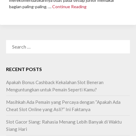
merekomendasikannya buat pada setiap junior memakai
bagian paling-paling. …
Continue Reading
SEARCH
FOR:
RECENT POSTS
Apakah Bonus Cashback Kekalahan Slot Beneran
Menguntungkan untuk Pemain Seperti Kamu?
Masihkah Ada Pemain yang Percaya dengan “Apakah Ada
Cheat Slot Online yang Asli?” Ini Faktanya
Slot Gacor Siang: Rahasia Menang Lebih Banyak di Waktu
Siang Hari