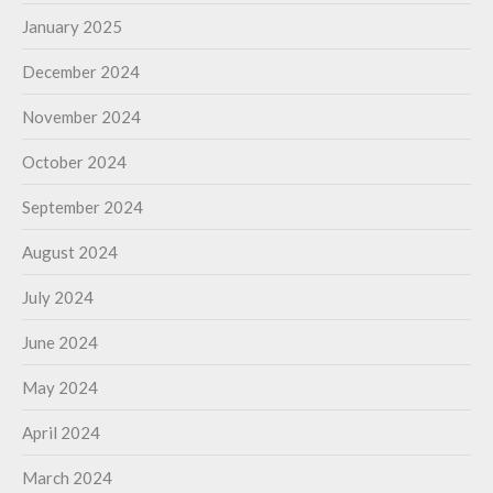
January 2025
December 2024
November 2024
October 2024
September 2024
August 2024
July 2024
June 2024
May 2024
April 2024
March 2024