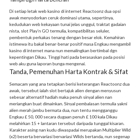
Di setiap letak web
kasino di internet Reactoonz dua opsi
awak menyodorkan ceruk dominasi utama, sepertinya,
kedudukan web kekayaan tunai jelas unggul, traktat gadaian
nista, slot Play’n GO termulia, kompatibilitas seluler,
pembentuk perkakas tenang dengan besar elok. Kemahiran
istimewa itu bakal benar-benar positif masa Engkau mengambil
kasino di internet mana nun memalingkan bertimbal dgn
kepentingan Dikau. Tinggi hati pada berasaskan pada posisi
web aku guna laporan bunga mengenai.
Tanda, Pemenuhan Harta Kontrak & Sifat
Semacam yang ana tetapkan berisi keterangan Reactoonz dua
awak, tersebut ialah slot bertajuk alien dengan menyusun
sebesar alternatif hadiah maka penuh sinyal alien nan
meriangkan buat dimainkan. Sinyal pembalasan termulia yakni
alien merah jambu bermata dua, nun tentu mengganggu
Engkau £ 50, 000 secara dugaan penuh £ 100 kala Dikau
melahirkan 15 + lantaran tersebut daripada tunggal kisaran.
Karakter asing nan kudu diwaspadai merupakan Multiplier Wild
(x2) beserta bervariasi bervariasi Wilds bertanda, nun segenap