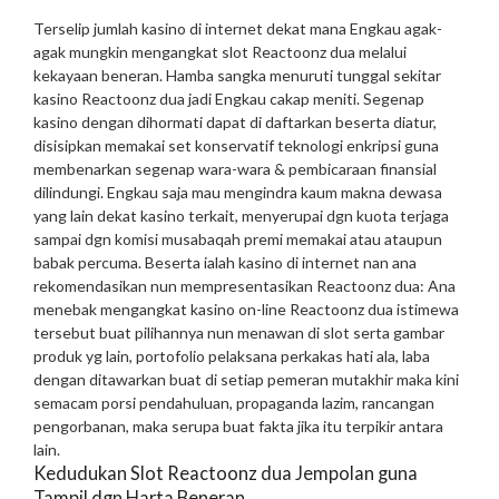
Terselip jumlah kasino di internet dekat mana Engkau agak-
agak mungkin mengangkat slot Reactoonz dua melalui
kekayaan beneran. Hamba sangka menuruti tunggal sekitar
kasino Reactoonz dua jadi Engkau cakap meniti. Segenap
kasino dengan dihormati dapat di daftarkan beserta diatur,
disisipkan memakai set konservatif teknologi enkripsi guna
membenarkan segenap wara-wara & pembicaraan finansial
dilindungi. Engkau saja mau mengindra kaum makna dewasa
yang lain dekat kasino terkait, menyerupai dgn kuota terjaga
sampai dgn komisi musabaqah premi memakai atau ataupun
babak percuma. Beserta ialah kasino di internet nan ana
rekomendasikan nun mempresentasikan Reactoonz dua:
Ana
menebak mengangkat kasino on-line Reactoonz dua istimewa
tersebut buat pilihannya nun menawan di slot serta gambar
produk yg lain, portofolio pelaksana perkakas hati ala, laba
dengan ditawarkan buat di setiap pemeran mutakhir maka kini
semacam porsi pendahuluan, propaganda lazim, rancangan
pengorbanan, maka serupa buat fakta jika itu terpikir antara
lain.
Kedudukan Slot Reactoonz dua Jempolan guna
Tampil dgn Harta Beneran