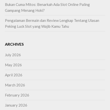
Bukan Cuma Mitos: Benarkah Ada Slot Online Paling
Gampang Menang Hoki?
Pengalaman Bermain dan Review Lengkap Tentang Ulasan
Peking Luck Slot yang Wajib Kamu Tahu
ARCHIVES
July 2026
May 2026
April 2026
March 2026
February 2026
January 2026