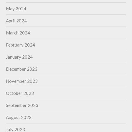
May 2024
April 2024
March 2024
February 2024
January 2024
December 2023
November 2023
October 2023
September 2023
August 2023
July 2023