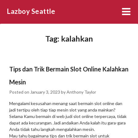
Skip
Lazboy Seattle
to
content
Tag:
kalahkan
Tips dan Trik Bermain Slot Online Kalahkan
Mesin
Posted on
January 3, 2023
by
Anthony Taylor
Mengalami kesusahan menang saat bermain slot online dan
jadi tertipu oleh tiap tiap mesin slot yang anda mainkan?
Selama Kamu bermain di web judi slot online terpercaya, tidak
dapat ada kecurangan. Jadi andaikan Anda kalah itu gara-gara
Anda tidak tahu langkah mengalahkan mesin.
Mau tahu bagaimana tips dan trik bermain slot untuk