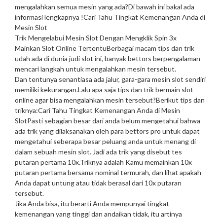
mengalahkan semua mesin yang ada?
Di bawah ini bakal ada
informasi lengkapnya !
Cari Tahu Tingkat Kemenangan Anda di
Mesin Slot
Trik Mengelabui Mesin Slot Dengan Mengklik Spin 3x
Mainkan Slot Online Tertentu
Berbagai macam tips dan trik
udah ada di dunia judi slot ini, banyak bettors berpengalaman
mencari langkah untuk mengalahkan mesin tersebut.
Dan tentunya senantiasa ada jalur, gara-gara mesin slot sendiri
memiliki kekurangan.
Lalu apa saja tips dan trik bermain slot
online agar bisa mengalahkan mesin tersebut?
Berikut tips dan
triknya:
Cari Tahu Tingkat Kemenangan Anda di Mesin
Slot
Pasti sebagian besar dari anda belum mengetahui bahwa
ada trik yang dilaksanakan oleh para bettors pro untuk dapat
mengetahui seberapa besar peluang anda untuk menang di
dalam sebuah mesin slot. Jadi ada trik yang disebut tes
putaran pertama 10x.
Triknya adalah Kamu memainkan 10x
putaran pertama bersama nominal termurah, dan lihat apakah
Anda dapat untung atau tidak berasal dari 10x putaran
tersebut.
Jika Anda bisa, itu berarti Anda mempunyai tingkat
kemenangan yang tinggi dan andaikan tidak, itu artinya