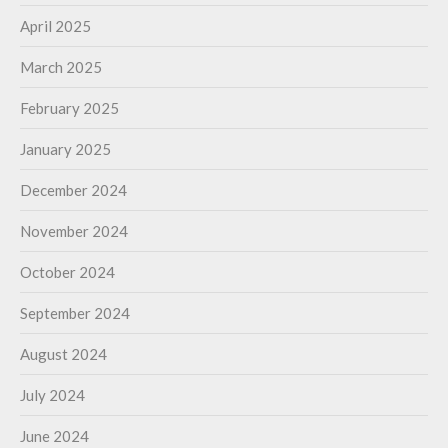
April 2025
March 2025
February 2025
January 2025
December 2024
November 2024
October 2024
September 2024
August 2024
July 2024
June 2024