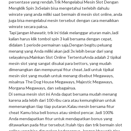
persentase yang rendah.
Trik Mengelabui Mesin Slot Dengan
Mengklik Spin 3x
Selain bisa mengetahui terlebih dahulu
winrate yang anda miliki saat bermain di mesin slot online, anda
juga bisa mengelabui mesin tersebut dengan cara menaikkan
winrate secara paksa.
Tapi jangan khawatir, trik ini tidak melanggar aturan main.
Jadi
kalian harus klik tombol spin 3 kali bersama dengan cepat,
didalam 1 periode permainan saja.
Dengan begitu peluang
menang yang Anda miliki akan jadi 3x lebih besar dari yang
selayaknya.
Mainkan Slot Online Tertentu
Anda adalah 2 tipikal
mesin slot yang sangat disukai para bettors, yang mudah
dimenangkan dan mempunyai fitur cheat.
Jadi untuk tipikal
mesin slot yang mudah untuk menang disebut Megaways,
misalnya The Dog House Megaways, Majestic Megaways,
Morgana Megaways, dan sebagainya.
Di semua mesin slot ini Anda dapat bersama mudah menang
karena ada lebih dari 100 ribu cara atau kemungkinan untuk
memenangkan tiap tiap putaran.
Kalau mesin bersama fitur
cheat Kamu bisa beli bonus atau simbol pencar. Jadi 100%
Anda mendapatkan fitur untuk mendapatkan bonus yang
ditawarkan pada fitur tersebut.
Itulah tips dan trik bermain slot
online yang bisa digunakan kedepannya. Jangan khawatir, tips