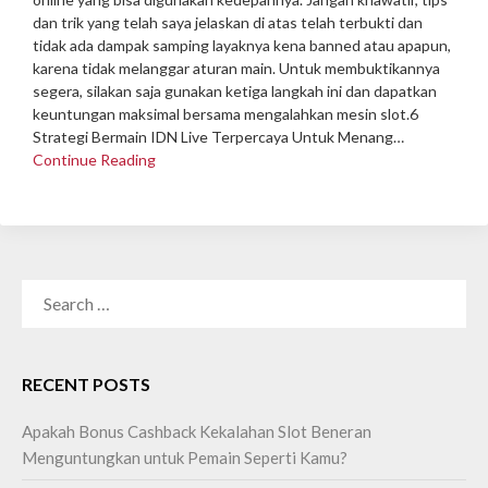
dan trik yang telah saya jelaskan di atas telah terbukti dan
tidak ada dampak samping layaknya kena banned atau apapun,
karena tidak melanggar aturan main. Untuk membuktikannya
segera, silakan saja gunakan ketiga langkah ini dan dapatkan
keuntungan maksimal bersama mengalahkan mesin slot.
6
Strategi Bermain IDN Live Terpercaya Untuk Menang…
Continue Reading
SEARCH
FOR:
RECENT POSTS
Apakah Bonus Cashback Kekalahan Slot Beneran
Menguntungkan untuk Pemain Seperti Kamu?