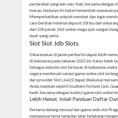
pertaruhan yang lain-lain. Nah, bersama dengan d
macau, tentunya ini bakal menambah wawasan pa
Memperhatikan seluruh member dan ingin memba
cara berikan minimal deposit 10ribu dan sekuran
dari 100 perak. Slot online mega spin sangat mu
layar yang sama.
Slot Slot Jdb Slots
Dikarenakan di jamin perihal ini dapat lebih me
di indonesia pada tahunan 2021 ini. Kamu tidak but
Sebagai website slot terbesar di Indonesia, maka
segera menikmati variasi game online slot terleng
dari provider Slot Live22 dapat dilakukan bersa
Anda mainkan seperti Southern Fortune Lion, Gua
hadir bersama dengan koleksi game slot online 
Lebih Hemat, Inilah Panduan Daftar Dan 
Pertama datang berasal dari game web slot Pragma
mempunyai tema tampilan latar belakang mengenai