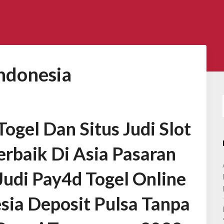
ndonesia
ogel Dan Situs Judi Slot
rbaik Di Asia Pasaran
Judi Pay4d Togel Online
sia Deposit Pulsa Tanpa