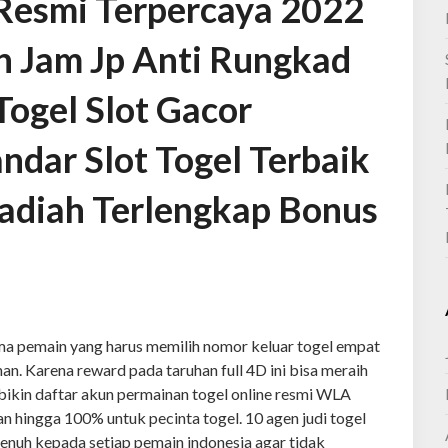
 Resmi Terpercaya 2022
n Jam Jp Anti Rungkad
Togel Slot Gacor
ar Slot Togel Terbaik
Hadiah Terlengkap Bonus
ama pemain yang harus memilih nomor keluar togel empat
an. Karena reward pada taruhan full 4D ini bisa meraih
k bikin daftar akun permainan togel online resmi WLA
n hingga 100% untuk pecinta togel. 10 agen judi togel
penuh kepada setiap pemain indonesia agar tidak