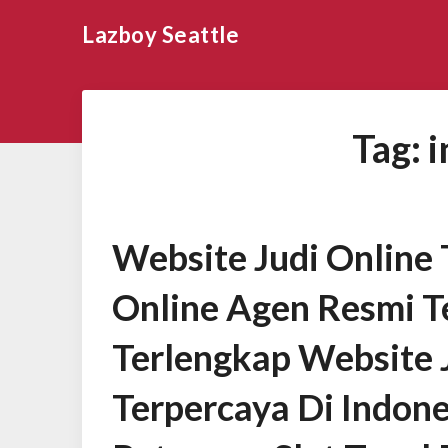
Skip
Lazboy Seattle
to
content
Tag:
i
Website Judi Online T
Online Agen Resmi Te
Terlengkap Website 
Terpercaya Di Indone