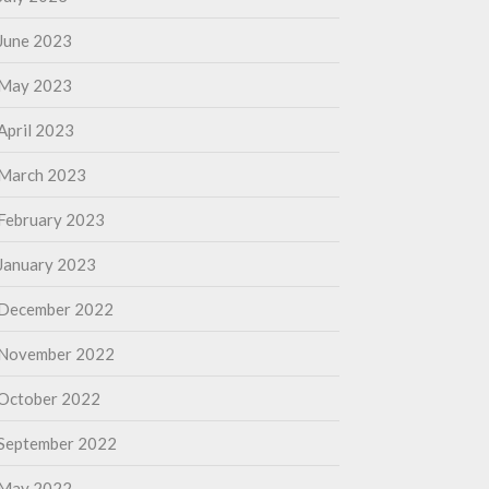
June 2023
May 2023
April 2023
March 2023
February 2023
January 2023
December 2022
November 2022
October 2022
September 2022
May 2022