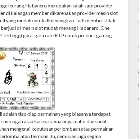
ogel curang.
Habanero merupakan salah satu provider
ler di kalangan member dikarenakan provider mesin slot
cil yang mudah untuk dimenangkan. Jadi member tidak
n berjudi di mesin slot mudah menang Habanero. One
TP tertinggi gara-gara rate RTP untuk product gaming-
 adalah tiap-tiap permainan yang biasanya terdapat
eruntungan atau karena pemainnya mahir dan sudah
rtaruhan mengenai keputusan perlombaan atau permainan
 berlomba atau bermain itu, demikian juga segala