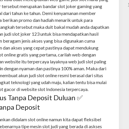
 tersebut merupakan bandar slot joker gaming yang
al dari tahun ke tahun. Demi kenyamanan member
asa berikan promo dan hadiah menarik untuk para
langkah tersebut maka duit bakal mudah anda dapatkan
an judi slot joker 123 untuk bisa mendapatkan hasil
 beragam jenis akses yang bisa digunakan cuma
lan dan akses yang cepat pastinya dapat mendukung
lot online gratis yang pertama, carilah web dengan
 website itu terpercaya layaknya web judi slot paling
ain dengan nyaman dan pastinya 100% aman. Maka dari
membuat akun judi slot online resmi berasal dari situs
kat teknologi yang udah maju, kalian tentu bisa mulai
t gacor di website slot Indonesia terpercaya.
nus Tanpa Deposit Duluan ✅
anpa Deposit
ankan didalam slot online namun kita dapat fleksibel
benarnya tipe mesin slot judi yang berada di askses