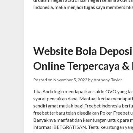
Indonesia, maka menjadi tugas saya membersihkan
Website Bola Deposit
Online Terpercaya & 
Posted on
November 5, 2022
by
Anthony Taylor
Jika Anda ingin mendapatkan saldo OVO yang lan
syarat pencairan dana. Manfaat kedua mendapatka
sendiri amat mutlak bagi Freebet indonesia berfu
freebet terbaru telah disediakan Poker Freebet
Banyaknya manfaat dan keuntungan untuk para me
informasi BETGRATISAN. Tentu keuntungan yang