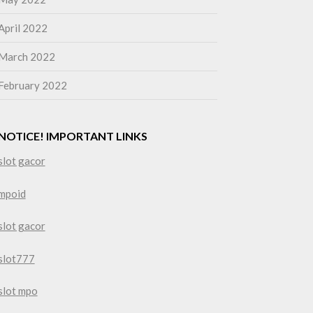
April 2022
March 2022
February 2022
NOTICE! IMPORTANT LINKS
slot gacor
mpoid
slot gacor
slot777
slot mpo