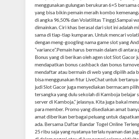
menggunakan gulungan berukuran 6×5 bersama de
yang bisa bikin pemain meraih kombo kemenanga
di angka 96,50% dan Volatilitas Tinggi.
Sampai wak
dimainkan. Ciri khas berasal dari slot ini adalah 
sama di tiap-tiap kumparan. Untuk mencari volat
dengan meng-googling nama game slot yang Anda 
“variance”.
Pemain harus bermain dalam di antara p
Bonus yang di berikan oleh agen slot Slot Gaco
mendapatkan bonus cashback dan bonus turnover 
mendaftar atau bermain di web yang dipilih ada ba
bisa menggunakan fitur LiveChat untuk bertanya-
judi Slot Gacor juga menyediakan bermacam pili
tersangka yang dulu sekolah di Kamboja belajar se
server di Kamboja,” jelasnya. Kita juga bakal m
para member. Promo yang disediakan amat banya
amat diberikan berbagai peluang untuk dapatkan 
ada. Bersama Daftar Bandar Togel Online Terle
25 ribu saja yang nyatanya terlalu nyaman dan jug
di dalam negeri atau di luar negeri selama aktiv