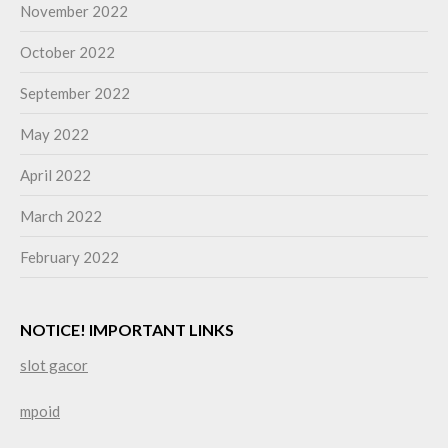
November 2022
October 2022
September 2022
May 2022
April 2022
March 2022
February 2022
NOTICE! IMPORTANT LINKS
slot gacor
mpoid