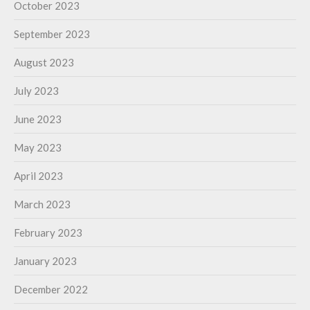
October 2023
September 2023
August 2023
July 2023
June 2023
May 2023
April 2023
March 2023
February 2023
January 2023
December 2022