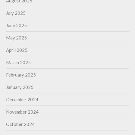
August 2025
July 2025
June 2025
May 2025
April 2025
March 2025
February 2025
January 2025
December 2024
November 2024
October 2024