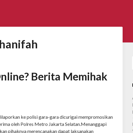
hanifah
 Online? Berita Memihak
ilaporkan ke polisi gara-gara dicurigai mempromosikan
erima oleh Polres Metro Jakarta Selatan.
Menanggapi
akan pihaknya merencanakan dapat laksanakan