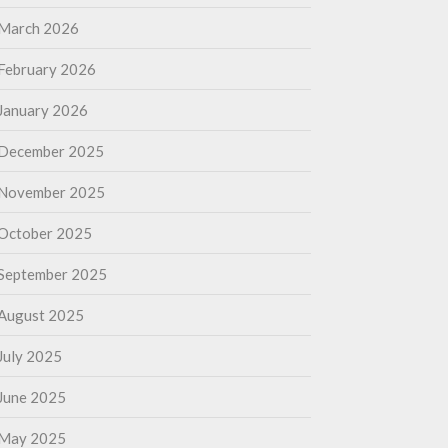
March 2026
February 2026
January 2026
December 2025
November 2025
October 2025
September 2025
August 2025
July 2025
June 2025
May 2025