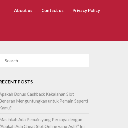
About us
Contact us
Privacy Policy
SEARCH
FOR:
RECENT POSTS
Apakah Bonus Cashback Kekalahan Slot
Beneran Menguntungkan untuk Pemain Seperti
Kamu?
Masihkah Ada Pemain yang Percaya dengan
“Apakah Ada Cheat Slot Online yang Asli?” Ini