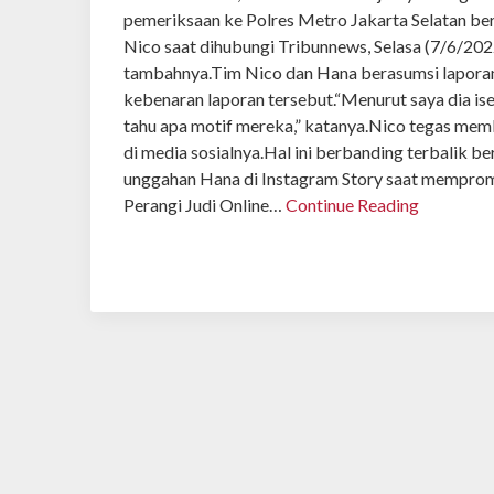
pemeriksaan ke Polres Metro Jakarta Selatan ber
Nico saat dihubungi Tribunnews, Selasa (7/6/2022
tambahnya.
Tim Nico dan Hana berasumsi laporan 
kebenaran laporan tersebut.
“Menurut saya dia ise
tahu apa motif mereka,” katanya.
Nico tegas mem
di media sosialnya.
Hal ini berbanding terbalik 
unggahan Hana di Instagram Story saat mempromo
Perangi Judi Online…
Continue Reading