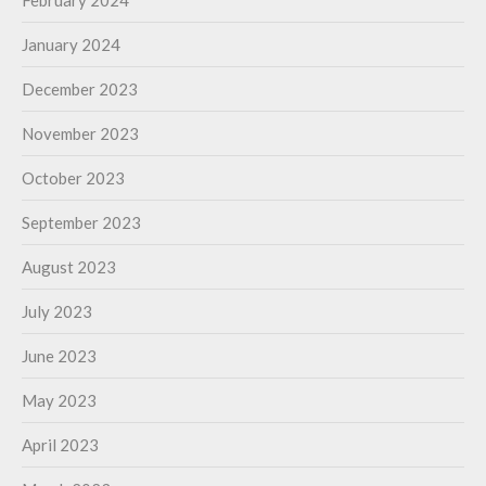
January 2024
December 2023
November 2023
October 2023
September 2023
August 2023
July 2023
June 2023
May 2023
April 2023