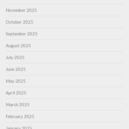
November 2025
October 2025
September 2025
August 2025
July 2025
June 2025
May 2025
April 2025
March 2025
February 2025
January 2025