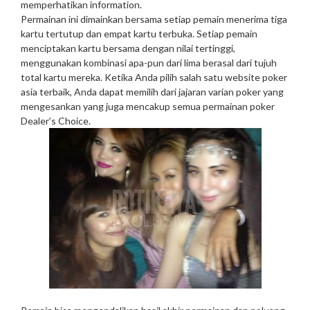
memperhatikan information.
Permainan ini dimainkan bersama setiap pemain menerima tiga
kartu tertutup dan empat kartu terbuka. Setiap pemain
menciptakan kartu bersama dengan nilai tertinggi,
menggunakan kombinasi apa-pun dari lima berasal dari tujuh
total kartu mereka. Ketika Anda pilih salah satu website poker
asia terbaik, Anda dapat memilih dari jajaran varian poker yang
mengesankan yang juga mencakup semua permainan poker
Dealer’s Choice.