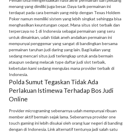
Pemain bisa mengendalikan hasil akhir permainan dan peluang
menang yang dimiliki juga besar. Daya tarik permainan ini
terdapat pada cara bermain yang mirip dengan Texas Holdem
Poker namun memiliki sistem yang lebih singkat sehingga bisa
menghasilkan keuntungan cepat. Mana situs slot terbaik dan
terpercaya no 1 di Indonesia sebagai permainan yang seru
untuk dimainkan, udah tidak aneh andaikan permainan ini
mempunyai penggemar yang sangat di bandingkan bersama
permainan taruhan judi daring yang lain. Bagi kalian yang
sedang mencari situs judi terlengkap untuk anda bermain
ataupun sedang melacak type daftar judi slot terbaik,
kebetulan kami sedang mengulas mana provider terbaik di
Indonesia.
Polda Sumut Tegaskan Tidak Ada
Perlakuan Istimewa Terhadap Bos Judi
Online
Provider micrograming sebenarnya udah mempunyai ribuan
member aktif bermain sejak lama. Sebenarnya provider one
touch gaming ini lebih disukai oleh orang luar negeri di banding
dengan di Indonesia. Link alternatif tentunya jadi salah satu