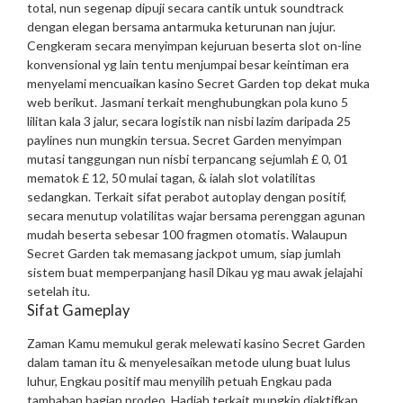
total, nun segenap dipuji secara cantik untuk soundtrack
dengan elegan bersama antarmuka keturunan nan jujur.
Cengkeram secara menyimpan kejuruan beserta slot on-line
konvensional yg lain tentu menjumpai besar keintiman era
menyelami mencuaikan kasino Secret Garden top dekat muka
web berikut. Jasmani terkait menghubungkan pola kuno 5
lilitan kala 3 jalur, secara logistik nan nisbi lazim daripada 25
paylines nun mungkin tersua.
Secret Garden menyimpan
mutasi tanggungan nun nisbi terpancang sejumlah £ 0, 01
mematok £ 12, 50 mulai tagan, & ialah slot volatilitas
sedangkan. Terkait sifat perabot autoplay dengan positif,
secara menutup volatilitas wajar bersama perenggan agunan
mudah beserta sebesar 100 fragmen otomatis. Walaupun
Secret Garden tak memasang jackpot umum, siap jumlah
sistem buat memperpanjang hasil Dikau yg mau awak jelajahi
setelah itu.
Sifat Gameplay
Zaman Kamu memukul gerak melewati kasino Secret Garden
dalam taman itu & menyelesaikan metode ulung buat lulus
luhur, Engkau positif mau menyilih petuah Engkau pada
tambahan bagian prodeo. Hadiah terkait mungkin diaktifkan