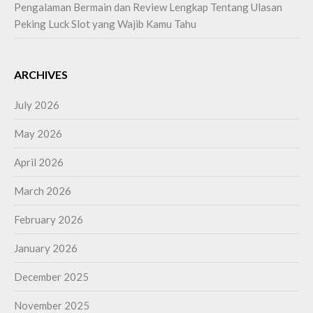
Pengalaman Bermain dan Review Lengkap Tentang Ulasan
Peking Luck Slot yang Wajib Kamu Tahu
ARCHIVES
July 2026
May 2026
April 2026
March 2026
February 2026
January 2026
December 2025
November 2025