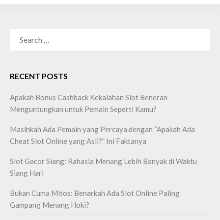
SEARCH
FOR:
RECENT POSTS
Apakah Bonus Cashback Kekalahan Slot Beneran
Menguntungkan untuk Pemain Seperti Kamu?
Masihkah Ada Pemain yang Percaya dengan “Apakah Ada
Cheat Slot Online yang Asli?” Ini Faktanya
Slot Gacor Siang: Rahasia Menang Lebih Banyak di Waktu
Siang Hari
Bukan Cuma Mitos: Benarkah Ada Slot Online Paling
Gampang Menang Hoki?