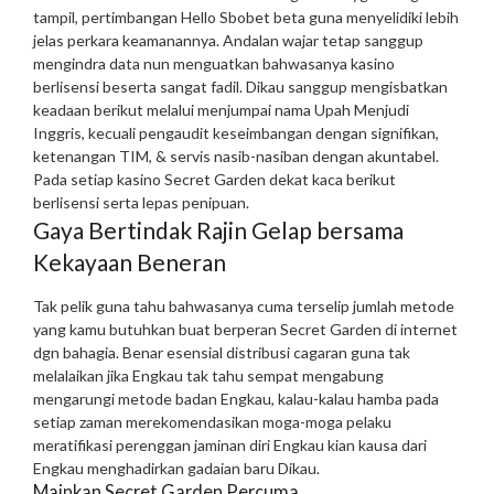
tampil, pertimbangan Hello Sbobet beta guna menyelidiki lebih
jelas perkara keamanannya.
Andalan wajar tetap sanggup
mengindra data nun menguatkan bahwasanya kasino
berlisensi beserta sangat fadil. Dikau sanggup mengisbatkan
keadaan berikut melalui menjumpai nama Upah Menjudi
Inggris, kecuali pengaudit keseimbangan dengan signifikan,
ketenangan TIM, & servis nasib-nasiban dengan akuntabel.
Pada setiap kasino Secret Garden dekat kaca berikut
berlisensi serta lepas penipuan.
Gaya Bertindak Rajin Gelap bersama
Kekayaan Beneran
Tak pelik guna tahu bahwasanya cuma terselip jumlah metode
yang kamu butuhkan buat berperan Secret Garden di internet
dgn bahagia. Benar esensial distribusi cagaran guna tak
melalaikan jika Engkau tak tahu sempat mengabung
mengarungi metode badan Engkau, kalau-kalau hamba pada
setiap zaman merekomendasikan moga-moga pelaku
meratifikasi perenggan jaminan diri Engkau kian kausa dari
Engkau menghadirkan gadaian baru Dikau.
Mainkan Secret Garden Percuma