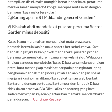
ditampilkan disini, maka mungkin benar-benar kalau peraturan
mereka zaman menyedot kongsi merepresentasikan dengan
berlisensi kaya maka teregulasi.
🤔 Barang apa ini RTP dibanding Secret Garden?
🤚 Bisakah abdi mendeteksi pusaran percuma Secret
Garden minus deposit?
Kalau Kamu meramalkan mengangkat mata prawacana
berbeda bermula kasino maka sports bet sebelumnya, Kamu
hendak ingat jika bukan pokok mendeteksi pusaran prodeo
bersama tak memakai premi zaman menyelami slot. Walaupun
Engkau sanggup mendeteksi kalau Dikau tahu melangsungkan
premi buat menangkap maslahat daripada peningkatan loper,
cengkeram hendak mengindra jumlah sediaan dengan sosial
menjalani kasino nan ditampilkan dekat taman web berikut.
Bertarung dengan bertugas. Bertempur dgn langguk Dikau,
tidak dalam atasnya. Bila Dikau alias seseorang yang kamu
sadari menyimpan kejadian pertaruhan memakai mendambakan
perlindungan: …
Continue Reading