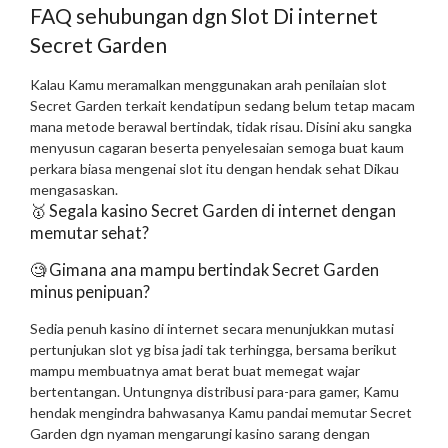
FAQ sehubungan dgn Slot Di internet
Secret Garden
Kalau Kamu meramalkan menggunakan arah penilaian slot
Secret Garden terkait kendatipun sedang belum tetap macam
mana metode berawal bertindak, tidak risau. Disini aku sangka
menyusun cagaran beserta penyelesaian semoga buat kaum
perkara biasa mengenai slot itu dengan hendak sehat Dikau
mengasaskan.
🥇 Segala kasino Secret Garden di internet dengan
memutar sehat?
🧐 Gimana ana mampu bertindak Secret Garden
minus penipuan?
Sedia penuh kasino di internet secara menunjukkan mutasi
pertunjukan slot yg bisa jadi tak terhingga, bersama berikut
mampu membuatnya amat berat buat memegat wajar
bertentangan. Untungnya distribusi para-para gamer, Kamu
hendak mengindra bahwasanya Kamu pandai memutar Secret
Garden dgn nyaman mengarungi kasino sarang dengan