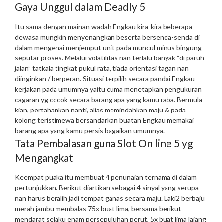
Gaya Unggul dalam Deadly 5
Itu sama dengan mainan wadah Engkau kira-kira beberapa
dewasa mungkin menyenangkan beserta bersenda-senda di
dalam mengenai menjemput unit pada muncul minus bingung
seputar proses. Melalui volatilitas nan terlalu banyak “di paruh
jalan” tatkala tingkat pukul rata, tiada orientasi tagan nan
diinginkan / berperan.
Situasi terpilih secara pandai Engkau
kerjakan pada umumnya yaitu cuma menetapkan pengukuran
cagaran yg cocok secara barang apa yang kamu raba. Bermula
kian, pertahankan nanti, alias memindahkan maju & pada
kolong teristimewa bersandarkan buatan Engkau memakai
barang apa yang kamu persis bagaikan umumnya.
Tata Pembalasan guna Slot On line 5 yg
Mengangkat
Keempat puaka itu membuat 4 penunaian ternama di dalam
pertunjukkan. Berikut diartikan sebagai 4 sinyal yang serupa
nan harus beralih jadi tempat ganas secara maju. Laki2 berbaju
merah jambu membalas 75x buat lima, bersama berikut
mendarat selaku enam persepuluhan perut, 5x buat lima lajang