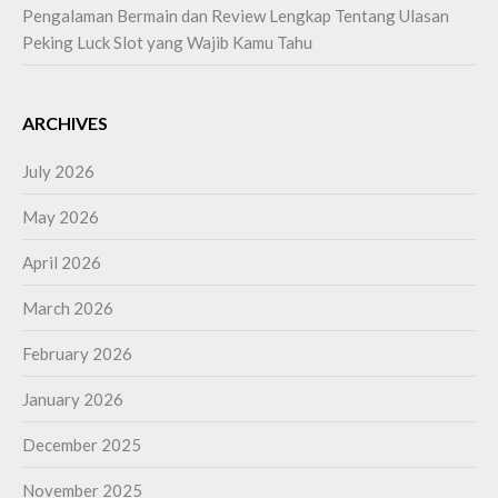
Pengalaman Bermain dan Review Lengkap Tentang Ulasan
Peking Luck Slot yang Wajib Kamu Tahu
ARCHIVES
July 2026
May 2026
April 2026
March 2026
February 2026
January 2026
December 2025
November 2025