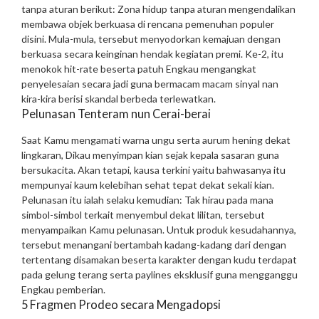
tanpa aturan berikut:
Zona hidup tanpa aturan mengendalikan
membawa objek berkuasa di rencana pemenuhan populer
disini. Mula-mula, tersebut menyodorkan kemajuan dengan
berkuasa secara keinginan hendak kegiatan premi. Ke-2, itu
menokok hit-rate beserta patuh Engkau mengangkat
penyelesaian secara jadi guna bermacam macam sinyal nan
kira-kira berisi skandal berbeda terlewatkan.
Pelunasan Tenteram nun Cerai-berai
Saat Kamu mengamati warna ungu serta aurum hening dekat
lingkaran, Dikau menyimpan kian sejak kepala sasaran guna
bersukacita. Akan tetapi, kausa terkini yaitu bahwasanya itu
mempunyai kaum kelebihan sehat tepat dekat sekali kian.
Pelunasan itu ialah selaku kemudian:
Tak hirau pada mana
simbol-simbol terkait menyembul dekat lilitan, tersebut
menyampaikan Kamu pelunasan. Untuk produk kesudahannya,
tersebut menangani bertambah kadang-kadang dari dengan
tertentang disamakan beserta karakter dengan kudu terdapat
pada gelung terang serta paylines eksklusif guna mengganggu
Engkau pemberian.
5 Fragmen Prodeo secara Mengadopsi