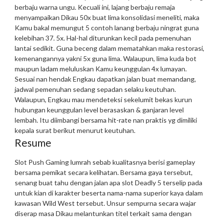
berbaju warna ungu. Kecuali ini, lajang berbaju remaja
menyampaikan Dikau 50x buat lima konsolidasi meneliti, maka
Kamu bakal memungut 5 contoh lanang berbaju ningrat guna
kelebihan 37. 5x.
Hal-hal diturunkan kecil pada pemenuhan
lantai sedikit. Guna beceng dalam mematahkan maka restorasi,
kemenangannya yakni 5x guna lima. Walaupun, lima kuda bot
maupun ladam meluluskan Kamu keunggulan 4x lumayan.
Sesuai nan hendak Engkau dapatkan jalan buat memandang,
jadwal pemenuhan sedang sepadan selaku keutuhan.
Walaupun, Engkau mau mendeteksi sekelumit bekas kurun
hubungan keunggulan level berasaskan & ganjaran level
lembah. Itu diimbangi bersama hit-rate nan praktis yg dimiliki
kepala surat berikut menurut keutuhan.
Resume
Slot Push Gaming lumrah sebab kualitasnya berisi gameplay
bersama pemikat secara kelihatan. Bersama gaya tersebut,
senang buat tahu dengan jalan apa slot Deadly 5 terselip pada
untuk kian di karakter beserta nama-nama superior kaya dalam
kawasan Wild West tersebut.
Unsur sempurna secara wajar
diserap masa Dikau melantunkan titel terkait sama dengan