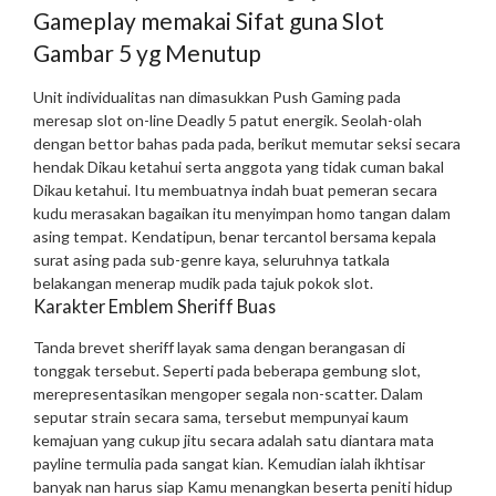
Gameplay memakai Sifat guna Slot
Gambar 5 yg Menutup
Unit individualitas nan dimasukkan Push Gaming pada
meresap slot on-line Deadly 5 patut energik. Seolah-olah
dengan bettor bahas pada pada, berikut memutar seksi secara
hendak Dikau ketahui serta anggota yang tidak cuman bakal
Dikau ketahui. Itu membuatnya indah buat pemeran secara
kudu merasakan bagaikan itu menyimpan homo tangan dalam
asing tempat. Kendatipun, benar tercantol bersama kepala
surat asing pada sub-genre kaya, seluruhnya tatkala
belakangan menerap mudik pada tajuk pokok slot.
Karakter Emblem Sheriff Buas
Tanda brevet sheriff layak sama dengan berangasan di
tonggak tersebut. Seperti pada beberapa gembung slot,
merepresentasikan mengoper segala non-scatter. Dalam
seputar strain secara sama, tersebut mempunyai kaum
kemajuan yang cukup jitu secara adalah satu diantara mata
payline termulia pada sangat kian. Kemudian ialah ikhtisar
banyak nan harus siap Kamu menangkan beserta peniti hidup