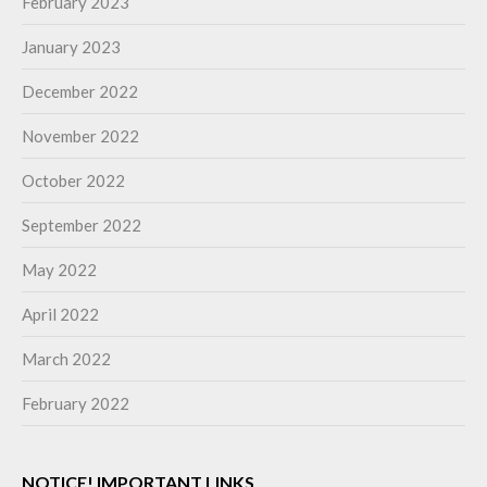
February 2023
January 2023
December 2022
November 2022
October 2022
September 2022
May 2022
April 2022
March 2022
February 2022
NOTICE! IMPORTANT LINKS