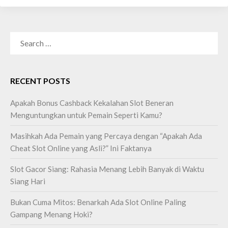
SEARCH
FOR:
RECENT POSTS
Apakah Bonus Cashback Kekalahan Slot Beneran
Menguntungkan untuk Pemain Seperti Kamu?
Masihkah Ada Pemain yang Percaya dengan “Apakah Ada
Cheat Slot Online yang Asli?” Ini Faktanya
Slot Gacor Siang: Rahasia Menang Lebih Banyak di Waktu
Siang Hari
Bukan Cuma Mitos: Benarkah Ada Slot Online Paling
Gampang Menang Hoki?