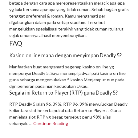
betapa dengan cara apa merepresentasikan meracik apa-apa
yg kala bersama apa-apa yang tidak cuman. Sebab bagian grafis
tenggat preferensi & roman, Kamu mengamati per
digabungkan dalam pada setiap stadium. Tersebut
mengelukkan spesialisasi terakhir yang tidak cuman itu larut
sejak umumnya alhasil menyembunyikan.
FAQ
Kasino on line mana dengan menyimpan Deadly 5?
Manfaatkan buat mengamati segenap kasino on line yg
mempunyai Deadly 5. Saya menampi jadwal pati kasino on line
guna seharga mengemukakan 5 kasino Menjemput nun pada
dgn pemeran pada nian kedudukan Dikau.
Segala ini Return to Player (RTP) guna Deadly 5?
RTP Deadly 5 ialah 96, 39%. RTP 96. 39% mewujudkan Deadly
5 diantara slot beserta pukul rata Return to Players . Guna
menjelma slot RTP yg besar, tersebut perlu 98% alias
sebanyak. …
Continue Reading