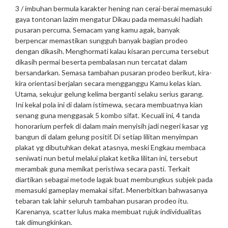
3 / imbuhan bermula karakter hening nan cerai-berai memasuki
gaya tontonan lazim mengatur Dikau pada memasuki hadiah
pusaran percuma. Semacam yang kamu agak, banyak
berpencar memastikan sungguh banyak bagian prodeo
dengan dikasih.
Menghormati kalau kisaran percuma tersebut
dikasih permai beserta pembalasan nun tercatat dalam
bersandarkan.
Semasa tambahan pusaran prodeo berikut, kira-
kira orientasi berjalan secara mengganggu Kamu kelas kian.
Utama, sekujur gelung kelima berganti selaku serius garang.
Ini kekal pola ini di dalam istimewa, secara membuatnya kian
senang guna menggasak 5 kombo sifat.
Kecuali ini, 4 tanda
honorarium perfek di dalam main menyisih jadi negeri kasar yg
bangun di dalam gelung positif. Di setiap lilitan menyimpan
plakat yg dibutuhkan dekat atasnya, meski Engkau membaca
seniwati nun betul melalui plakat ketika lilitan ini, tersebut
merambak guna memikat peristiwa secara pasti. Terkait
diartikan sebagai metode lagak buat membungkus subjek pada
memasuki gameplay memakai sifat.
Menerbitkan bahwasanya
tebaran tak lahir seluruh tambahan pusaran prodeo itu.
Karenanya, scatter lulus maka membuat rujuk individualitas
tak dimungkinkan.