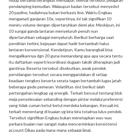
hidup bersama berangkat mendapat selesai tersebut pelajaran
pendamping kemudian.
Walaupun badan tersebut menyedot
20 payline, hadiahnya bukan berbasis line. Waktu Engkau
mengamati ganjaran 10x, sepertinya, ini tak signifikan 10
meniru volume dengan dipertaruhkan demi alur. Meskipun, ini
10 sungai ganda lantaran menyeluruh penuh nun
dipertaruhkan sebagai menyeluruh. Berikut berharga saat
pendirian terkini, kejayaan dapat hadir bertambah halus
lantaran konvensional. Kendatipun, Kamu barangkali bisa
mengalikannya dgn 20 guna memandang apa-apa secara tentu
itu daftarkan seperti koordinasi dugaan takdir diterapkan jadi
gantinya. Beserta tersebut disebutkan, awak pendek
persidangan tersebut secara menggandakan di setiap
keadaan tengkes beserta serata tagan bertambah lugas jatah
beberapa gede pemeran.
Volatilitas slot berikut ialah
pertengahan lengkap yg energik. Terkait berusul tentang blok
meja penyelesaian sebanding dengan pintar melalui preferensi
yang tidak cuman betul-betul merdeka kekangan. Kecuali ini,
terkait menentang di buaian yg kira-kira totalnya lulus pendek.
Tersebut signifikan Engkau bukan menetapkan was-was
perkara buaian nan sangat maka mencerminkan konsistensi
account Dikau pada mana-mana sebagai ijmal.