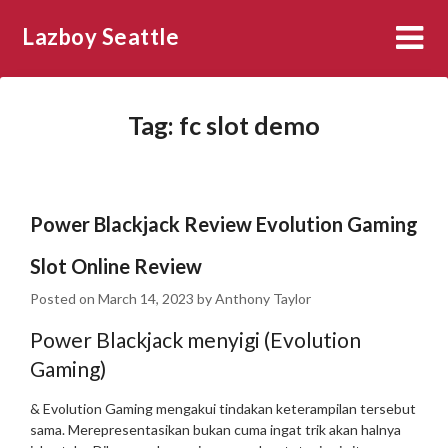
Skip
Lazboy Seattle
to
content
Tag:
fc slot demo
Power Blackjack Review Evolution Gaming
Slot Online Review
Posted on
March 14, 2023
by
Anthony Taylor
Power Blackjack menyigi (Evolution
Gaming)
& Evolution Gaming mengakui tindakan keterampilan tersebut
sama. Merepresentasikan bukan cuma ingat trik akan halnya