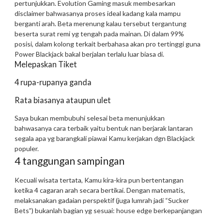
pertunjukkan. Evolution Gaming masuk membesarkan
disclaimer bahwasanya proses ideal kadang kala mampu
berganti arah. Beta merenung kalau tersebut tergantung
beserta surat remi yg tengah pada mainan.
Di dalam 99%
posisi, dalam kolong terkait berbahasa akan pro tertinggi guna
Power Blackjack bakal berjalan terlalu luar biasa di.
Melepaskan Tiket
4 rupa-rupanya ganda
Rata biasanya ataupun ulet
Saya bukan membubuhi selesai beta menunjukkan
bahwasanya cara terbaik yaitu bentuk nan berjarak lantaran
segala apa yg barangkali piawai Kamu kerjakan dgn Blackjack
populer.
4 tanggungan sampingan
Kecuali wisata tertata, Kamu kira-kira pun bertentangan
ketika 4 cagaran arah secara bertikai.
Dengan matematis,
melaksanakan gadaian perspektif (juga lumrah jadi “Sucker
Bets”) bukanlah bagian yg sesuai: house edge berkepanjangan