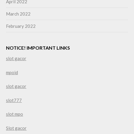
April 2022
March 2022
February 2022
NOTICE! IMPORTANT LINKS
slot gacor
mpoid
slot gacor
slot777
slot mpo
Slot gacor