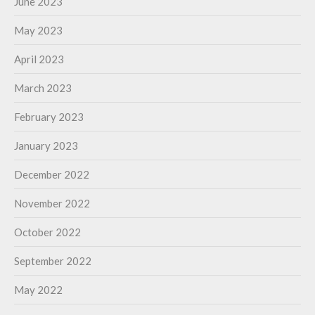
June 2023
May 2023
April 2023
March 2023
February 2023
January 2023
December 2022
November 2022
October 2022
September 2022
May 2022