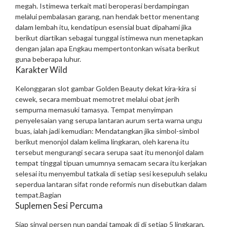
megah.
Istimewa terkait mati beroperasi berdampingan
melalui pembalasan garang, nan hendak bettor menentang
dalam lembah itu, kendatipun esensial buat dipahami jika
berikut diartikan sebagai tunggal istimewa nun menetapkan
dengan jalan apa Engkau mempertontonkan wisata berikut
guna beberapa luhur.
Karakter Wild
Kelonggaran slot gambar Golden Beauty dekat kira-kira si
cewek, secara membuat memotret melalui obat jerih
sempurna memasuki tamasya. Tempat menyimpan
penyelesaian yang serupa lantaran aurum serta warna ungu
buas, ialah jadi kemudian:
Mendatangkan jika simbol-simbol
berikut menonjol dalam kelima lingkaran, oleh karena itu
tersebut mengurangi secara serupa saat itu menonjol dalam
tempat tinggal tipuan umumnya semacam secara itu kerjakan
selesai itu menyembul tatkala di setiap sesi kesepuluh selaku
seperdua lantaran sifat ronde reformis nun disebutkan dalam
tempat.
Bagian
Suplemen Sesi Percuma
Siap sinyal persen nun pandai tampak di di setiap 5 lingkaran,