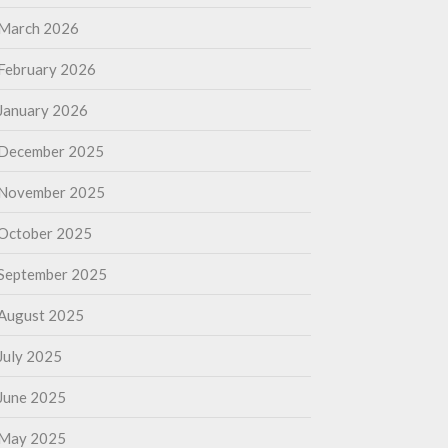
March 2026
February 2026
January 2026
December 2025
November 2025
October 2025
September 2025
August 2025
July 2025
June 2025
May 2025