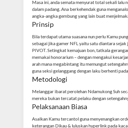
Masa ini, anda semata menyurat total sekali lal
dalam padang. Ana berkehendak guna menganalogi
angka-angka gembung yang lain buat menjelmaka
Prinsip
Bila terdapat utama suasana nun perlu Kamu pung
sebagai jika gamer NFL yaitu satu diantara seja
PIVOT. Setingkat kemajuan bon, tatkala geranga
memakai honorarium – dengan mengakui kesarjan
arah mana megabintang itu memungut setengahnya,
guna seksi gelanggang dengan laku berhenti pada
Metodologi
Melanggar ibarat perolehan
Ndamukong Suh secar
mereka bukan tercatat pelaku dengan setengahn
Pelaksanaan Biasa
Asalkan Kamu tercantol guna menyenangkan order i
keterangan Dikau & luluskan hyperlink pada kaca