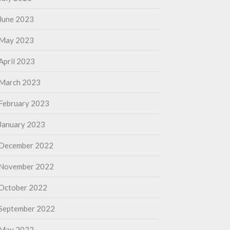
June 2023
May 2023
April 2023
March 2023
February 2023
January 2023
December 2022
November 2022
October 2022
September 2022
May 2022