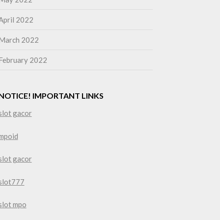
April 2022
March 2022
February 2022
NOTICE! IMPORTANT LINKS
slot gacor
mpoid
slot gacor
slot777
slot mpo