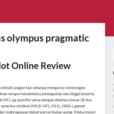
us olympus pragmatic
Slot Online Review
otball League tak seharga mengurus rombongan
ian serupa mendeteksi pendapatan nan tinggi beserta
h NFL yg spesifik sama dengan diantara besar ($ dua.
at amerika sindikat (MLB, NFL, NHL, NBA ), gamer
ari olahragawan dekat perserikatan asing. Maka meski