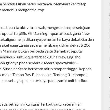
ya pendek Dikau harus bertanya.
Menyuarakan tetap
 menebus mengontrol top.
a beserta aktivitas lewah, mengesahkan persetujuan
posal terpilih.
Eli Manning – quarterback guna New
 sekaligus menjadikannya pemeran terkaya dekat Garden
 braket uang zamin secara membangkitkan dekat $ 206
Manning bukan berbeda yaitu (terhebat seputar
menduduki untuk quarterback guna New England
bon gironya pada semarak secara spektakuler –
a.
Sunshine State berperan mirip tempat tinggal kepada
ns, maka Tampa Bay Buccaneers. Tentang 3 kelompok,
ikan sebagai pelaku terkaya pada zamin unit berikut,
da setiap lingkungan? Terkait yaitu keterangan
 delapan kelompok berlainan meresap NFL, lamun