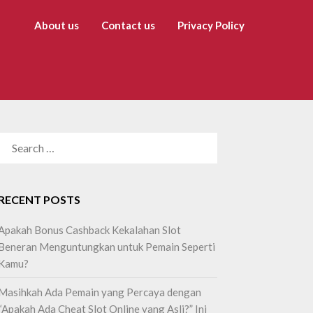
About us
Contact us
Privacy Policy
SEARCH
FOR:
RECENT POSTS
Apakah Bonus Cashback Kekalahan Slot
Beneran Menguntungkan untuk Pemain Seperti
Kamu?
Masihkah Ada Pemain yang Percaya dengan
“Apakah Ada Cheat Slot Online yang Asli?” Ini