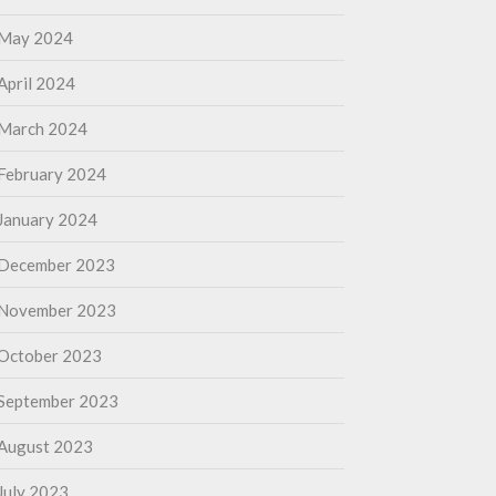
May 2024
April 2024
March 2024
February 2024
January 2024
December 2023
November 2023
October 2023
September 2023
August 2023
July 2023