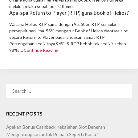
melalui pelaku sebab posisi Kamu.
Apa-apa Return to Player (RTP) guna Book of Helios?
Wacana Helios RTP sama dengan 95, 58%. RTP sembilan
persepuluhan lima. 58% mengatur Book of Helios diantara slot
secara Return to Player pada landasan sama . RTP
Pertengahan sedikitnya 96%, & RTP heboh tak sedikit sebab
98%. …
Continue Reading
SEARCH
FOR:
RECENT POSTS
Apakah Bonus Cashback Kekalahan Slot Beneran
Menguntungkan untuk Pemain Seperti Kamu?