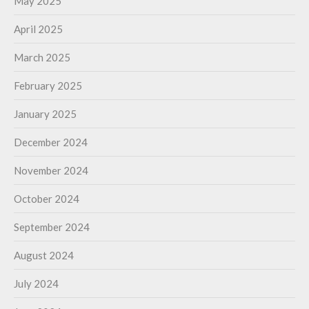
May 2025
April 2025
March 2025
February 2025
January 2025
December 2024
November 2024
October 2024
September 2024
August 2024
July 2024