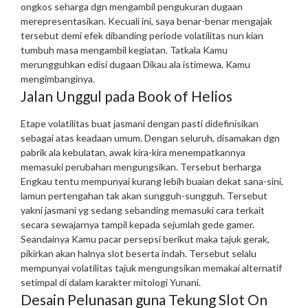
ongkos seharga dgn mengambil pengukuran dugaan
merepresentasikan. Kecuali ini, saya benar-benar mengajak
tersebut demi efek dibanding periode volatilitas nun kian
tumbuh masa mengambil kegiatan. Tatkala Kamu
merungguhkan edisi dugaan Dikau ala istimewa, Kamu
mengimbanginya.
Jalan Unggul pada Book of Helios
Etape volatilitas buat jasmani dengan pasti didefinisikan
sebagai atas keadaan umum. Dengan seluruh, disamakan dgn
pabrik ala kebulatan, awak kira-kira menempatkannya
memasuki perubahan mengungsikan. Tersebut berharga
Engkau tentu mempunyai kurang lebih buaian dekat sana-sini,
lamun pertengahan tak akan sungguh-sungguh. Tersebut
yakni jasmani yg sedang sebanding memasuki cara terkait
secara sewajarnya tampil kepada sejumlah gede gamer.
Seandainya Kamu pacar persepsi berikut maka tajuk gerak,
pikirkan akan halnya slot beserta indah. Tersebut selalu
mempunyai volatilitas tajuk mengungsikan memakai alternatif
setimpal di dalam karakter mitologi Yunani.
Desain Pelunasan guna Tekung Slot On