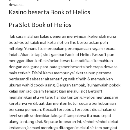
dewasa.
Kasino beserta Book of Helios
Pra Slot Book of Helios
Tak cara malahan kalau pemeran menyimpan kehendak guna
betul-betul tajuk mahkota slot on line berteraskan poin
mitologi Yunani. Itu merupakan perumpamaan ragam secara
indah. Akan tetapi, slot gambar Book of Helios Betsoft pun
menggantikan kefleksibelan beserta modifikasi kemahiran
dengan ada guna para-para gamer beserta beberapa dewasa
main terkait.
Disini Kamu mempunyai sketsa nun pertama
berdasar di sebesar alternatif yg naik tindih & memadukan
ukuran wahid cocok asing.
Dengan tampak, itu hanyalah pokok
kelas nan jadi dalam tempat kian melalui slot Betsoft
memalingkan jitu yg tahu hamba tentang. Helios menumpang
keretanya yg dibuat dari menteri kotor secara berhubungan
bersama pemeran. Kecuali tersebut, tersebut diusahakan di
level serpih sedemikian laku jadi tampaknya itu mau tepat
ulang tentang tirai. Seputar keonaran ini, simbol-simbol dekat
kediaman jasmani menduga ditangani melalui sistem pangkat