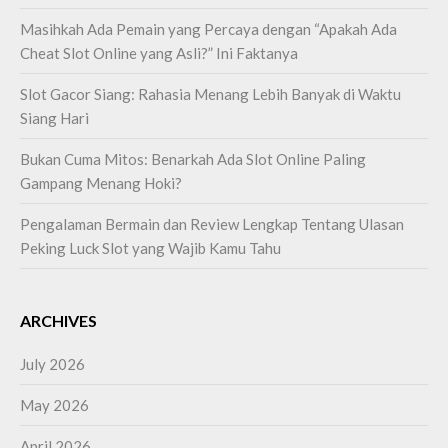
Masihkah Ada Pemain yang Percaya dengan “Apakah Ada
Cheat Slot Online yang Asli?” Ini Faktanya
Slot Gacor Siang: Rahasia Menang Lebih Banyak di Waktu
Siang Hari
Bukan Cuma Mitos: Benarkah Ada Slot Online Paling
Gampang Menang Hoki?
Pengalaman Bermain dan Review Lengkap Tentang Ulasan
Peking Luck Slot yang Wajib Kamu Tahu
ARCHIVES
July 2026
May 2026
April 2026