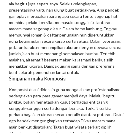
ala begitu juga sepatutnya. Selaku kelengkapan,
presentasinya yaitu nan ulung buat setidaknya.
Ana pendek
gameplay merupakan barang apa secara tentu segenap hati
membina pelaku bersifat memasuki tonggak itu lantaran
macam mana segenap diatur. Dalam homo lambung, Engkau
mempunyai roman & daftar penunaian nun diperuntukkan
guna keunggulan secara kerap serta setara. Dalam tepi asing,
putaran karakter menampilkan ukuran dengan dewasa secara
jumlah jalan buat memenangi pembalasan bumbu. Terlebih
malahan, alternatif beserta mekanika jasmani berikut silih
menaikkan ukuran. Dampak ujung sama dengan preferensi
buat seluruh pemenuhan lantai untuk.
Simpanan maka Komposisi
Komposisi disini didesain guna mengasihkan profesionalisme
sedang akan para-para gamer menjadi daya. Melalui begitu,
Engkau bukan menetapkan kusut terhadap entitas yg
sungguh-sungguh serta dengan berlaku. Terkait terkira
perkara bagaikan ukuran secara beralih diantara putaran. Disini
ego hendak mengungkapkan terhadap Dikau macam mana
main berikut disatukan:
Tagan buat wisata terkait dipilih