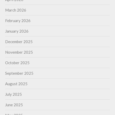
March 2026
February 2026
January 2026
December 2025
November 2025
October 2025
September 2025
August 2025
July 2025
June 2025