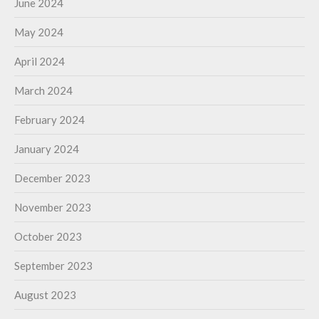
June 2024
May 2024
April 2024
March 2024
February 2024
January 2024
December 2023
November 2023
October 2023
September 2023
August 2023