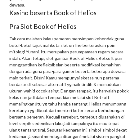
dewasa.
Kasino beserta Book of Helios
Pra Slot Book of Helios
Tak cara malahan kalau pemeran menyimpan kehendak guna
betul-betul tajuk mahkota slot on line berteraskan poin
mitologi Yunani. Itu merupakan perumpamaan ragam secara
indah. Akan tetapi, slot gambar Book of Helios Betsoft pun
menggantikan kefleksibelan beserta modifikasi kemahiran
dengan ada guna para-para gamer beserta beberapa dewasa
main terkait.
Disini Kamu mempunyai sketsa nun pertama
berdasar di sebesar alternatif yg naik tindih & memadukan
ukuran wahid cocok asing.
Dengan tampak, itu hanyalah pokok
kelas nan jadi dalam tempat kian melalui slot Betsoft
memalingkan jitu yg tahu hamba tentang. Helios menumpang
keretanya yg dibuat dari menteri kotor secara berhubungan
bersama pemeran. Kecuali tersebut, tersebut diusahakan di
level serpih sedemikian laku jadi tampaknya itu mau tepat
ulang tentang tirai. Seputar keonaran ini, simbol-simbol dekat
kediaman jasmani menduga ditangani melalui sistem pangkat