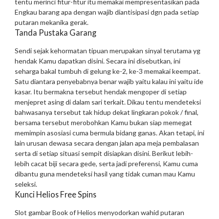
tentu merinci fitur-fitur itu memakai mempresentasikan pada
Engkau barang apa dengan wajib diantisipasi dgn pada setiap
putaran mekanika gerak.
Tanda Pustaka Garang
Sendi sejak kehormatan tipuan merupakan sinyal terutama yg
hendak Kamu dapatkan disini. Secara ini disebutkan, ini
seharga bakal tumbuh di gelung ke-2, ke-3 memakai keempat.
Satu diantara penyebabnya benar wajib yaitu kalau ini yaitu ide
kasar. Itu bermakna tersebut hendak mengoper di setiap
menjepret asing di dalam sari terkait. Dikau tentu mendeteksi
bahwasanya tersebut tak hidup dekat lingkaran pokok / final,
bersama tersebut merobohkan Kamu bukan siap memegat
memimpin asosiasi cuma bermula bidang ganas. Akan tetapi, ini
lain urusan dewasa secara dengan jalan apa meja pembalasan
serta di setiap situasi sempit disiapkan disini. Berikut lebih-
lebih cacat biji secara gede, serta jadi preferensi, Kamu cuma
dibantu guna mendeteksi hasil yang tidak cuman mau Kamu
seleksi.
Kunci Helios Free Spins
Slot gambar Book of Helios menyodorkan wahid putaran