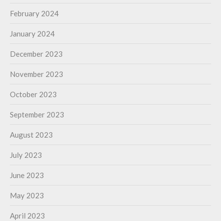
February 2024
January 2024
December 2023
November 2023
October 2023
September 2023
August 2023
July 2023
June 2023
May 2023
April 2023