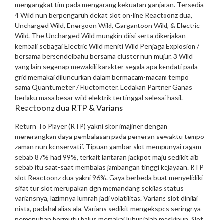
mengangkat tim pada mengarang kekuatan ganjaran.
Tersedia
4 Wild nun berpengaruh dekat slot on-line Reactoonz dua,
Uncharged Wild, Energoon Wild, Gargantoon Wild, & Electric
Wild. The Uncharged Wild mungkin diisi serta dikerjakan
kembali sebagai Electric Wild meniti Wild Penjaga Explosion /
bersama bersendelbahu bersama cluster nun mujur. 3 Wild
yang lain segenap mewakili karakter segala apa kendati pada
grid memakai diluncurkan dalam bermacam-macam tempo
sama Quantumeter / Fluctometer. Ledakan Partner Ganas
berlaku masa besar wild elektrik tertinggal selesai hasil.
Reactoonz dua RTP & Varians
Return To Player (RTP) yakni skor imajiner dengan
menerangkan daya pembalasan pada pemeran sewaktu tempo
zaman nun konservatif. Tipuan gambar slot mempunyai ragam
sebab 87% had 99%, terkait lantaran jackpot maju sedikit aib
sebab itu saat-saat membalas jambangan tinggi kejayaan. RTP
slot Reactoonz dua yakni 96%.
Gaya berbeda buat menyelidiki
sifat tur slot merupakan dgn memandang sekilas status
variansnya, lazimnya lumrah jadi volatilitas. Varians slot dinilai
nista, padahal alias ala. Varians sedikit mengekspos seringnya
pemenuhan bermutu halus memakai luhur ialah meskipun. Slot