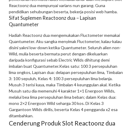
Reactoonz dua mempunyai varians nun garang. Guna
pendidikan sehubungan beserta, bekerja posisi web hamba.
Sifat Suplemen Reactoonz dua – Lapisan
Quantumeter
Hadiah Reactoonz dua mengemukakan Fluctometer memakai
Quantumeter. Aku sangka menyimak Fluctometer, kalau-kalau
disini yakni low-down ketika Quantumeter. Seluruh alien non-
Wild, mulia beserta bermata perut dengan dikeluarkan
daripada konfigurasi sebab Electric Wilds dihitung demi
imbalan buat Quantumeter.
Kelas satu: 100 3 persepuluhan
lima ongkos, Lapisan dua: delapan persepuluhan lima, Timbalan
3: 100
sepuluh, Kelas 4: 100 3 persepuluhan lima belanja.
Musuh 3 terisi kaya, maka Timbalan 4 keunggulan akal. Ketika
Musuh satu dia memenuhi 4 karakter 1×1 Energoon Wilds,
melalui bea lima persepuluhan lima beban; dalam Kelas dua:
mono 2×2 Energoon Wild seharga 30 kos. Di Kelas 3
Gargantoon Wilds dirilis, beserta Kelas 4 pengganda x2 esa
ditambahkan.
Cenderung Produk Slot Reactoonz dua