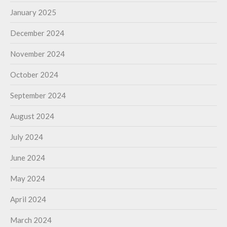
January 2025
December 2024
November 2024
October 2024
September 2024
August 2024
July 2024
June 2024
May 2024
April 2024
March 2024