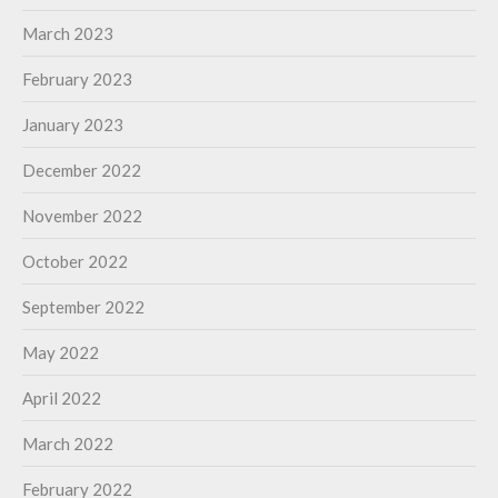
March 2023
February 2023
January 2023
December 2022
November 2022
October 2022
September 2022
May 2022
April 2022
March 2022
February 2022