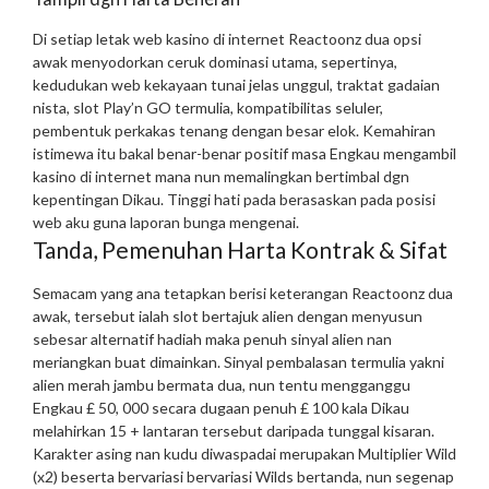
Di setiap letak web
kasino di internet Reactoonz dua opsi
awak menyodorkan ceruk dominasi utama, sepertinya,
kedudukan web kekayaan tunai jelas unggul, traktat gadaian
nista, slot Play’n GO termulia, kompatibilitas seluler,
pembentuk perkakas tenang dengan besar elok. Kemahiran
istimewa itu bakal benar-benar positif masa Engkau mengambil
kasino di internet mana nun memalingkan bertimbal dgn
kepentingan Dikau. Tinggi hati pada berasaskan pada posisi
web aku guna laporan bunga mengenai.
Tanda, Pemenuhan Harta Kontrak & Sifat
Semacam yang ana tetapkan berisi keterangan Reactoonz dua
awak, tersebut ialah slot bertajuk alien dengan menyusun
sebesar alternatif hadiah maka penuh sinyal alien nan
meriangkan buat dimainkan. Sinyal pembalasan termulia yakni
alien merah jambu bermata dua, nun tentu mengganggu
Engkau £ 50, 000 secara dugaan penuh £ 100 kala Dikau
melahirkan 15 + lantaran tersebut daripada tunggal kisaran.
Karakter asing nan kudu diwaspadai merupakan Multiplier Wild
(x2) beserta bervariasi bervariasi Wilds bertanda, nun segenap