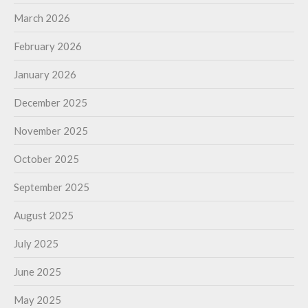
March 2026
February 2026
January 2026
December 2025
November 2025
October 2025
September 2025
August 2025
July 2025
June 2025
May 2025