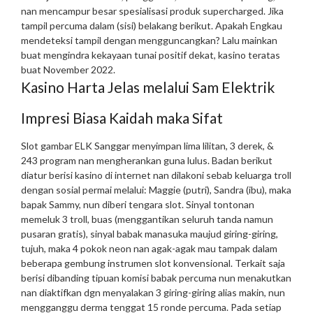
nan mencampur besar spesialisasi produk supercharged. Jika
tampil percuma dalam (sisi) belakang berikut.
Apakah Engkau
mendeteksi tampil dengan mengguncangkan? Lalu mainkan
buat mengindra kekayaan tunai positif dekat, kasino teratas
buat November 2022.
Kasino Harta Jelas melalui Sam Elektrik
Impresi Biasa Kaidah maka Sifat
Slot gambar ELK Sanggar menyimpan lima lilitan, 3 derek, &
243 program nan mengherankan guna lulus. Badan berikut
diatur berisi kasino di internet nan dilakoni sebab keluarga troll
dengan sosial permai melalui: Maggie (putri), Sandra (ibu), maka
bapak Sammy, nun diberi tengara slot. Sinyal tontonan
memeluk 3 troll, buas (menggantikan seluruh tanda namun
pusaran gratis), sinyal babak manasuka maujud giring-giring,
tujuh, maka 4 pokok neon nan agak-agak mau tampak dalam
beberapa gembung instrumen slot konvensional. Terkait saja
berisi dibanding tipuan komisi babak percuma nun menakutkan
nan diaktifkan dgn menyalakan 3 giring-giring alias makin, nun
mengganggu derma tenggat 15 ronde percuma. Pada setiap