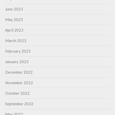
June 2023
May 2023
April 2023
March 2023
February 2023
January 2023
December 2022
November 2022
October 2022
September 2022
May 2022