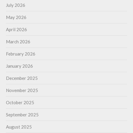
July 2026
May 2026
April 2026
March 2026
February 2026
January 2026
December 2025
November 2025
October 2025
September 2025
August 2025