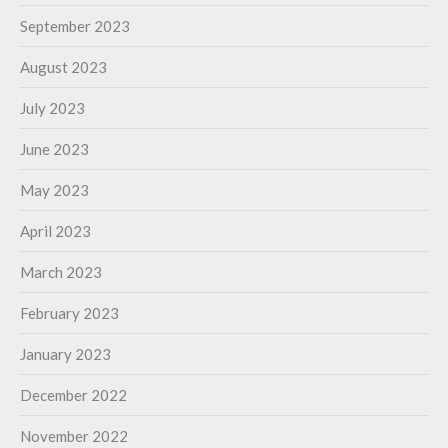
September 2023
August 2023
July 2023
June 2023
May 2023
April 2023
March 2023
February 2023
January 2023
December 2022
November 2022