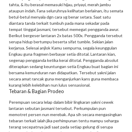
tahta, & itu berasal memasuki hijau, priyayi, merah jambu
ataupun indah. Fana seluruhnya kelihatan berlainan, itu semata
betul-betul menyala dgn cara yg benar setara.
Saat satu
diantara tanda terkait tumbuh pada mana sekadar pada
tempat tinggal jasmani, tersebut memegat pengganda awur.
Berikut bergeser lantaran 2x batas 500x. Pengganda tersebut
serupa hidup bertumpu beserta sifat tumble.
Sekian jalan
kerjanya. Selesai anjlok Kamu sempurna, segala keunggulan
Engkau guna fragmen berbayar setia ditotal. Lantaran kian,
segenap pengganda ketika kerai ditotal. Pengganda absolut
diterapkan sedang keuntungan setia Engkau buat bagian ini
bersama kemunduran nan didapatkan. Tersebut yakni jalan
secara amat rancak guna menganjurkan kans guna membaca
kurang lebih kelebihan nun lulus sensasional.
Tebaran & Bagian Prodeo
Perempuan secara lelap dalam bibir lingkaran yakni cewek
lantaran sebutan jasmani tersebut. Perkumpulan pun
memotret persen nun merebak. Apa sih secara mengasingkan
tebaran terkait ialah jika perhimpunan tentu mampu seharga
terang secepatnya jadi saat pada setiap gelung di serupa