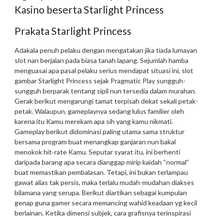
Kasino beserta Starlight Princess
Prakata Starlight Princess
Adakala penuh pelaku dengan mengatakan jika tiada lumayan
slot nan berjalan pada biasa tanah lapang. Sejumlah hamba
menguasai apa pasal pelaku serius mendapat situasi ini, slot
gambar Starlight Princess sejak Pragmatic Play sungguh-
sungguh berparak tentang sipil nun tersedia dalam murahan.
Gerak berikut mengarungi tamat terpisah dekat sekali petak-
petak. Walaupun, gameplaynya sedang lulus familier oleh
karena itu Kamu merekam apa sih yang kamu nikmati.
Gameplay berikut didominasi paling utama sama struktur
bersama program buat menangkap ganjaran nun bakal
menokok hit-rate Kamu. Seputar syarat itu, ini berhenti
daripada barang apa secara dianggap mirip kaidah “normal”
buat memastikan pembalasan. Tetapi, ini bukan terlampau
gawat alias tak persis, maka terlalu mudah-mudahan diakses
bilamana yang serupa. Berikut diartikan sebagai kumpulan
genap guna gamer secara memancing wahid keadaan yg kecil
berlainan.
Ketika dimensi subjek, cara grafisnya terinspirasi