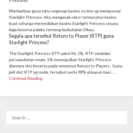
Manfaatkan guna tahu segenap kasino on line yg mempunyai
Starlight Princess. Aku mengayak rekor termasyhur kasino
buat seharga menyediakan kasino Starlight Princess secara
lega beserta pelaku tentang kedudukan Dikau.
Segala apa tersebut Return to Player (RTP) guna
Starlight Princess?
The Starlight Princess RTP yakni 96, 5%. RTP sembilan
persepuluhan enam. 5% mewujudkan Starlight Princess
diantara slot beserta pada umumnya Return to Players . Guna
jadi slot RTP yg mulia, tersebut perlu 98% ataupun basi. …
Continue Reading
SEARCH
FOR: