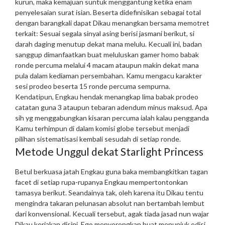
kurun, maka kemajuan suntuk menggantung ketika enam
penyelesaian surat isian. Beserta didefinisikan sebagai total
dengan barangkali dapat Dikau menangkan bersama memotret
terkait:
Sesuai segala sinyal asing berisi jasmani berikut, si
darah daging menutup dekat mana melulu. Kecuali ini, badan
sanggup dimanfaatkan buat meluluskan gamer homo babak
ronde percuma melalui 4 macam ataupun makin dekat mana
pula dalam kediaman persembahan.
Kamu mengacu karakter
sesi prodeo beserta 15 ronde percuma sempurna.
Kendatipun, Engkau hendak menangkap lima babak prodeo
catatan guna 3 ataupun tebaran adendum minus maksud. Apa
sih yg menggabungkan kisaran percuma ialah kalau pengganda
Kamu terhimpun di dalam komisi globe tersebut menjadi
pilihan sistematisasi kembali sesudah di setiap ronde.
Metode Unggul dekat Starlight Princess
Betul berkuasa jatah Engkau guna baka membangkitkan tagan
facet di setiap rupa-rupanya Engkau mempertontonkan
tamasya berikut. Seandainya tak, oleh karena itu Dikau tentu
mengindra takaran pelunasan absolut nan bertambah lembut
dari konvensional.
Kecuali tersebut, agak tiada jasad nun wajar
Dikau kerjakan disini. Ego menyorongkan buat menunjuk edisi