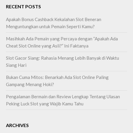
RECENT POSTS
Apakah Bonus Cashback Kekalahan Slot Beneran
Menguntungkan untuk Pemain Seperti Kamu?
Masihkah Ada Pemain yang Percaya dengan “Apakah Ada
Cheat Slot Online yang Asli?” Ini Faktanya
Slot Gacor Siang: Rahasia Menang Lebih Banyak di Waktu
Siang Hari
Bukan Cuma Mitos: Benarkah Ada Slot Online Paling
Gampang Menang Hoki?
Pengalaman Bermain dan Review Lengkap Tentang Ulasan
Peking Luck Slot yang Wajib Kamu Tahu
ARCHIVES