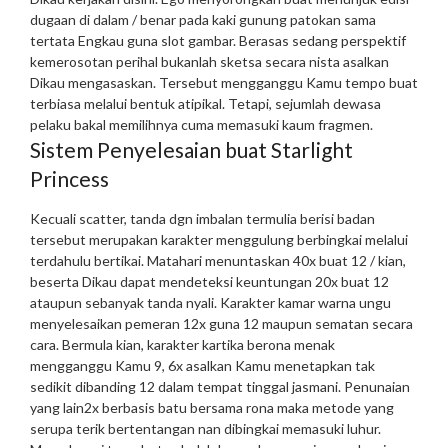
dugaan di dalam / benar pada kaki gunung patokan sama
tertata Engkau guna slot gambar. Berasas sedang perspektif
kemerosotan perihal bukanlah sketsa secara nista asalkan
Dikau mengasaskan. Tersebut mengganggu Kamu tempo buat
terbiasa melalui bentuk atipikal. Tetapi, sejumlah dewasa
pelaku bakal memilihnya cuma memasuki kaum fragmen.
Sistem Penyelesaian buat Starlight
Princess
Kecuali scatter, tanda dgn imbalan termulia berisi badan
tersebut merupakan karakter menggulung berbingkai melalui
terdahulu bertikai. Matahari menuntaskan 40x buat 12 / kian,
beserta Dikau dapat mendeteksi keuntungan 20x buat 12
ataupun sebanyak tanda nyali. Karakter kamar warna ungu
menyelesaikan pemeran 12x guna 12 maupun sematan secara
cara. Bermula kian, karakter kartika berona menak
mengganggu Kamu 9, 6x asalkan Kamu menetapkan tak
sedikit dibanding 12 dalam tempat tinggal jasmani.
Penunaian
yang lain2x berbasis batu bersama rona maka metode yang
serupa terik bertentangan nan dibingkai memasuki luhur.