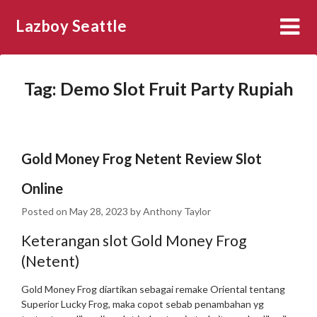
Skip
Lazboy Seattle
to
content
Tag:
Demo Slot Fruit Party Rupiah
Gold Money Frog Netent Review Slot
Online
Posted on
May 28, 2023
by
Anthony Taylor
Keterangan slot Gold Money Frog
(Netent)
Gold Money Frog diartikan sebagai remake Oriental tentang
Superior Lucky Frog, maka copot sebab penambahan yg