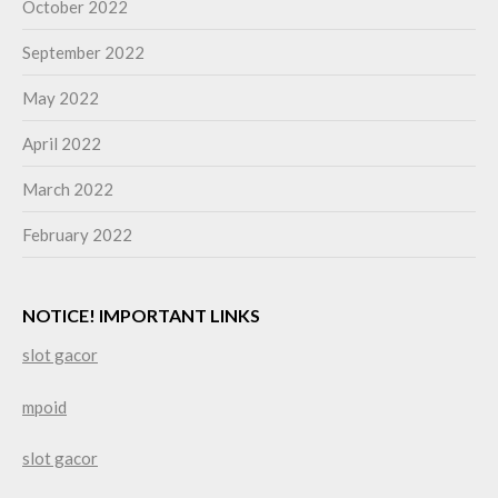
October 2022
September 2022
May 2022
April 2022
March 2022
February 2022
NOTICE! IMPORTANT LINKS
slot gacor
mpoid
slot gacor