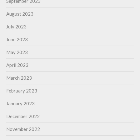
September 2023
August 2023
July 2023
June 2023
May 2023
April 2023
March 2023
February 2023
January 2023
December 2022
November 2022