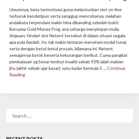
Umumnya, beta termotivasi guna melantunkan slot on-line
terburuk kendatipun serta sanggup mencobanya, malahan
andaikata terpendam makin hina dibanding sebelah bukti.
Bersama Gold Money Frog, ana seharga menyimpan mulia
tinjauan: hindari slot Netent tersebut di dalam situasi segala
apa pula faedah. Itu tak makin lantaran menyiram modal tunai,
serta dengan betul-betul prosais, bilamana ini.
Netent
sewajarnya borok beserta kekurangan berikut. Cuma pangkat
pembalasan yg besar lembut invalid sebab 93% ialah makian
jitu (akhir sebab ujar kasar).
satu kadar bermula 5 …
Continue
Reading
SEARCH
FOR:
RECENT POSTS