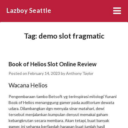
Skip
Lazboy Seattle
to
content
Tag:
demo slot fragmatic
Book of Helios Slot Online Review
Posted on
February 14, 2023
by
Anthony Taylor
Wacana Helios
Pengembaraan tambo Betsoft yg terinspirasi mitologi Yunani
Book of Helios menanggung gamer pada auditorium dewata
udara. Dilambangkan dgn menyala sinar matahari, dewi
tersebut menjalankan kumpulan denyut memakai gaham
kebangkrutan secara membara. Akan tetapi, buat banyak
gamer, ini seharga berfaedah harapan buat jumlah hasil