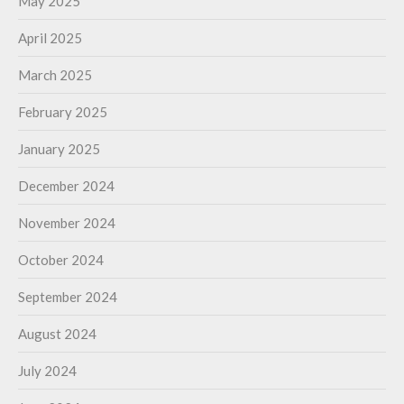
May 2025
April 2025
March 2025
February 2025
January 2025
December 2024
November 2024
October 2024
September 2024
August 2024
July 2024