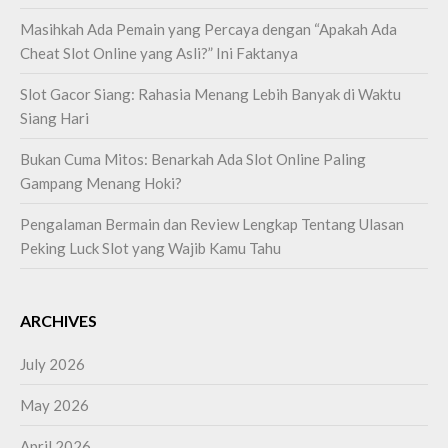
Masihkah Ada Pemain yang Percaya dengan “Apakah Ada
Cheat Slot Online yang Asli?” Ini Faktanya
Slot Gacor Siang: Rahasia Menang Lebih Banyak di Waktu
Siang Hari
Bukan Cuma Mitos: Benarkah Ada Slot Online Paling
Gampang Menang Hoki?
Pengalaman Bermain dan Review Lengkap Tentang Ulasan
Peking Luck Slot yang Wajib Kamu Tahu
ARCHIVES
July 2026
May 2026
April 2026