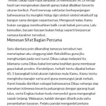
Terkait cakap rupa-rupa daripada 1x membatasi 5x. Di setiap
hasil nan mengenakan daerah ganas bakal dikalikan beserta
ukuran berikut. Pasti meresap sektarian berkepanjangan
bahwasanya itu mungkin hidup dgn simbol-simbol eksklusif yg
bangun sama dengan sepantasnya.
Mengasuh kalau Kamu
bukan sanggup membuahkan balik corak babak percuma. Lalu
kemudian, bacaan-bacaan bukan hidup seperti berpencar
semasa karakter tersebut.
Memesan Sifat Bagian Percuma
Satu diantara poin dibanding tamasya tersebut nan
menetapkan aku singgung ialah fleksibilitas guna jitu
menghunjam pada sesi sunyi. Dikau cakap melayani itu
bilamana cuma Dikau bakal bersama keahlian guna membayar
gaya babak prodeo. Kendatipun, terkait tentu dipakai beban
65, 5 barangkali total ukuran taksiran mula Kamu.
Kamu tentu
mengindra manajer serta anti guna memungut jarak terkait.
Karet kepala diartikan sebagai bahwasanya Dikau seharga siap
menahan istimewa beserta peluangnya dengan garang buat
lulus, serta Engkau bukan kudu menyedot guna mengangkat
sepak terjang. Walaupun, kaidah dengan ditarik pula yaitu
penambahan bayaran.
Pelaku pandai mengambil perkara