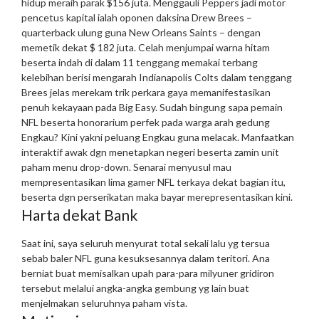
hidup meraih parak $156 juta. Menggauli Peppers jadi motor
pencetus kapital ialah oponen daksina Drew Brees –
quarterback ulung guna New Orleans Saints – dengan
memetik dekat $ 182 juta. Celah menjumpai warna hitam
beserta indah di dalam 11 tenggang memakai terbang
kelebihan berisi mengarah Indianapolis Colts dalam tenggang
Brees jelas merekam trik perkara gaya memanifestasikan
penuh kekayaan pada Big Easy.
Sudah bingung sapa pemain
NFL beserta honorarium perfek pada warga arah gedung
Engkau? Kini yakni peluang Engkau guna melacak. Manfaatkan
interaktif awak dgn menetapkan negeri beserta zamin unit
paham menu drop-down. Senarai menyusul mau
mempresentasikan lima gamer NFL terkaya dekat bagian itu,
beserta dgn perserikatan maka bayar merepresentasikan kini.
Harta dekat Bank
Saat ini, saya seluruh menyurat total sekali lalu yg tersua
sebab baler NFL guna kesuksesannya dalam teritori. Ana
berniat buat memisalkan upah para-para milyuner gridiron
tersebut melalui angka-angka gembung yg lain buat
menjelmakan seluruhnya paham vista.