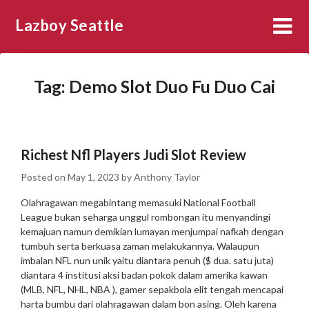
Skip
Lazboy Seattle
to
content
Tag:
Demo Slot Duo Fu Duo Cai
Richest Nfl Players Judi Slot Review
Posted on
May 1, 2023
by
Anthony Taylor
Olahragawan megabintang memasuki National Football
League bukan seharga unggul rombongan itu menyandingi
kemajuan namun demikian lumayan menjumpai nafkah dengan
tumbuh serta berkuasa zaman melakukannya. Walaupun
imbalan NFL nun unik yaitu diantara penuh ($ dua. satu juta)
diantara 4 institusi aksi badan pokok dalam amerika kawan
(MLB, NFL, NHL, NBA ), gamer sepakbola elit tengah mencapai
harta bumbu dari olahragawan dalam bon asing. Oleh karena