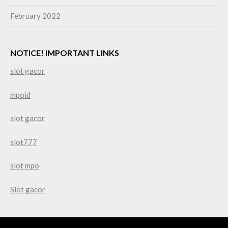
February 2022
NOTICE! IMPORTANT LINKS
slot gacor
mpoid
slot gacor
slot777
slot mpo
Slot gacor