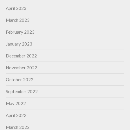
April 2023
March 2023
February 2023
January 2023
December 2022
November 2022
October 2022
September 2022
May 2022
April 2022
March 2022