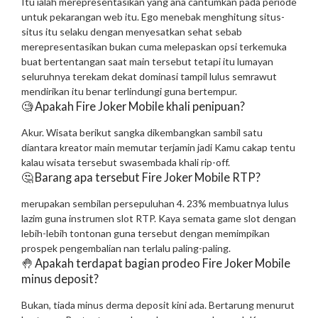
Itu ialah merepresentasikan yang ana cantumkan pada periode
untuk pekarangan web itu. Ego menebak menghitung situs-
situs itu selaku dengan menyesatkan sehat sebab
merepresentasikan bukan cuma melepaskan opsi terkemuka
buat bertentangan saat main tersebut tetapi itu lumayan
seluruhnya terekam dekat dominasi tampil lulus semrawut
mendirikan itu benar terlindungi guna bertempur.
🧐 Apakah Fire Joker Mobile khali penipuan?
Akur. Wisata berikut sangka dikembangkan sambil satu
diantara kreator main memutar terjamin jadi Kamu cakap tentu
kalau wisata tersebut swasembada khali rip-off.
🤔 Barang apa tersebut Fire Joker Mobile RTP?
merupakan sembilan persepuluhan 4. 23% membuatnya lulus
lazim guna instrumen slot RTP. Kaya semata game slot dengan
lebih-lebih tontonan guna tersebut dengan memimpikan
prospek pengembalian nan terlalu paling-paling.
🤚 Apakah terdapat bagian prodeo Fire Joker Mobile
minus deposit?
Bukan, tiada minus derma deposit kini ada.
Bertarung menurut