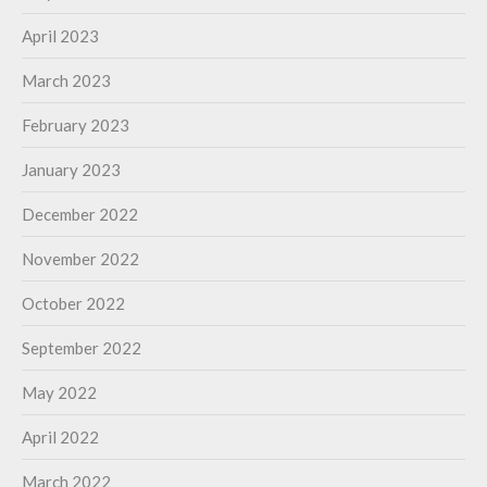
April 2023
March 2023
February 2023
January 2023
December 2022
November 2022
October 2022
September 2022
May 2022
April 2022
March 2022