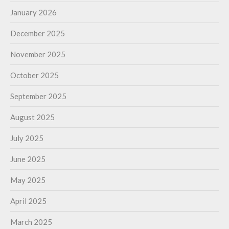
January 2026
December 2025
November 2025
October 2025
September 2025
August 2025
July 2025
June 2025
May 2025
April 2025
March 2025