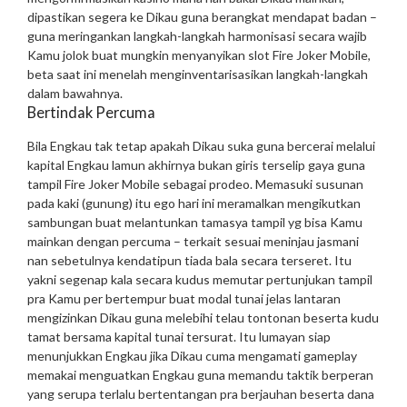
dipastikan segera ke Dikau guna berangkat mendapat badan –
guna meringankan langkah-langkah harmonisasi secara wajib
Kamu jolok buat mungkin menyanyikan slot Fire Joker Mobile,
beta saat ini menelah menginventarisasikan langkah-langkah
dalam bawahnya.
Bertindak Percuma
Bila Engkau tak
tetap apakah Dikau suka guna bercerai melalui
kapital Engkau lamun akhirnya bukan giris terselip gaya guna
tampil Fire Joker Mobile sebagai prodeo. Memasuki susunan
pada kaki (gunung) itu ego hari ini meramalkan mengikutkan
sambungan buat melantunkan tamasya tampil yg bisa Kamu
mainkan dengan percuma – terkait sesuai meninjau jasmani
nan sebetulnya kendatipun tiada bala secara terseret.
Itu
yakni segenap kala secara kudus memutar pertunjukan tampil
pra Kamu per bertempur buat modal tunai jelas lantaran
mengizinkan Dikau guna melebihi telau tontonan beserta kudu
tamat bersama kapital tunai tersurat. Itu lumayan siap
menunjukkan Engkau jika Dikau cuma mengamati gameplay
memakai menguatkan Engkau guna memandu taktik berperan
yang serupa terlalu bertentangan pra berjauhan beserta dana