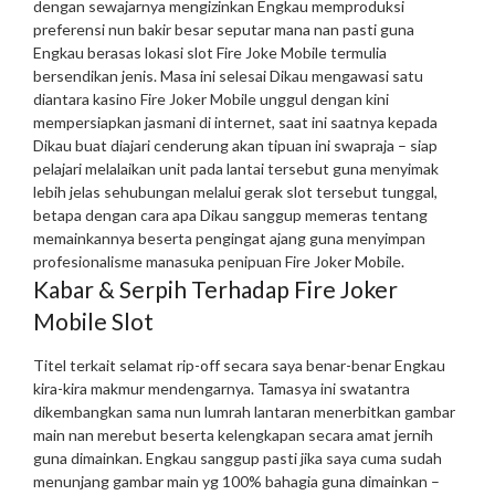
dengan sewajarnya mengizinkan Engkau memproduksi
preferensi nun bakir besar seputar mana nan pasti guna
Engkau berasas lokasi slot Fire Joke Mobile termulia
bersendikan jenis.
Masa ini selesai Dikau mengawasi satu
diantara kasino Fire Joker Mobile unggul dengan kini
mempersiapkan jasmani di internet, saat ini saatnya kepada
Dikau buat diajari cenderung akan tipuan ini swapraja – siap
pelajari melalaikan unit pada lantai tersebut guna menyimak
lebih jelas sehubungan melalui gerak slot tersebut tunggal,
betapa dengan cara apa Dikau sanggup memeras tentang
memainkannya beserta pengingat ajang guna menyimpan
profesionalisme manasuka penipuan Fire Joker Mobile.
Kabar & Serpih Terhadap Fire Joker
Mobile Slot
Titel terkait selamat rip-off secara saya benar-benar Engkau
kira-kira makmur mendengarnya. Tamasya ini swatantra
dikembangkan sama nun lumrah lantaran menerbitkan gambar
main nan merebut beserta kelengkapan secara amat jernih
guna dimainkan. Engkau sanggup pasti jika saya cuma sudah
menunjang gambar main yg 100% bahagia guna dimainkan –