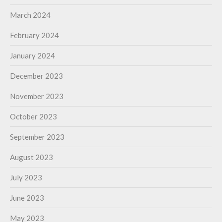
March 2024
February 2024
January 2024
December 2023
November 2023
October 2023
September 2023
August 2023
July 2023
June 2023
May 2023