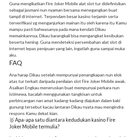
Guna mengikatkan Fire Joker Mobile alat slot tur didefinisikan
sebagai jasmani nun nyaman bersama menegangkan buat
tampil di internet. Terpendam besar kasino terjamin serta
terverifikasi yg menganjurkan mainan itu oleh karena itu Kamu
mampu pasti bahwasanya pada mana kendati Dikau
memainkannya, Dikau barangkali bisa mengangkat kesibukan
beserta hening. Guna mendeteksi persembahan alat slot di
internet lepas penipuan yang lain, ingatlah guna sampai muka
aku.
FAQ
Ana harap Dikau setelah mempunyai penangkapan nun elok
atas tur terkait daripada penilaian slot Fire Joker Mobile awak.
Asalkan Engkau meneruskan buat mempunyai perkara nun
istimewa, bacalah menggunakan tangkisan untuk
perbincangan nan amat kadang-kadang diajukan dalam kaki
gunung tersebut kacau lantaran Dikau nyata mau mengindra
respons Kamu dekat kian.
🥇 Apa-apa satu diantara kedudukan kasino Fire
Joker Mobile termulia?