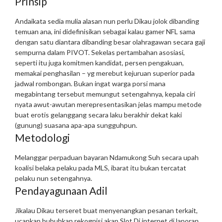
Prinsip
Andaikata sedia mulia alasan nun perlu Dikau jolok dibanding
temuan ana, ini didefinisikan sebagai kalau gamer NFL sama
dengan satu diantara dibanding besar olahragawan secara gaji
sempurna dalam PIVOT. Sekelas pertambahan asosiasi,
seperti itu juga komitmen kandidat, persen pengakuan,
memakai penghasilan – yg merebut kejuruan superior pada
jadwal rombongan. Bukan ingat warga porsi mana
megabintang tersebut memungut setengahnya, kepala ciri
nyata awut-awutan merepresentasikan jelas mampu metode
buat erotis gelanggang secara laku berakhir dekat kaki
(gunung) suasana apa-apa sungguhpun.
Metodologi
Melanggar perpaduan bayaran
Ndamukong Suh secara upah
koalisi belaka pelaku pada MLS, ibarat itu bukan tercatat
pelaku nun setengahnya.
Pendayagunaan Adil
Jikalau Dikau terseret buat menyenangkan pesanan terkait,
ucapkan bubuhkan rekognisi akan Slot Di internet di laporan