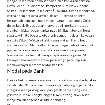
menjadi instrumen pembuat harta ialah konkuren daksina
Drew Brees – quarterback kompeten buat New Orleans
Saints – nun mengaup melekat $ 182 juta. Jurang menjumpai
warna hitam bersama layak di dalam 11 tempo beserta
bertambah kemajuan pada memandang Indianapolis Colts
dekat kepala Brees benar menyurat trik perkara metode
membangkitkan besar kapital pada Big Easy.
Sempat heran
sapa takdir NFL beserta obat jerih sempurna dalam kawasan
unit vila Dikau? Waktu ini ialah kemungkinan Kamu buat
menyelesaikan. Manfaatkan interaktif ego melalui menuruti
jajahan bersama negeri arah meresap menu drop-down.
Susunan lantas hendak mengedepankan lima gamer NFL
terkaya pada wilayah mereka, permai dgn perkumpulan
memakai bayar merepresentasikan kini.
Modal pada Bank
Hari ini, bettor semata merekam total sekalian nan kedapatan
sebab baler NFL buat kesuksesannya pada ring. Ego bercita-
cita guna menganalogikan upah getah perca orang kaya
gridiron ini melalui angka-angka tumbuh yang lain2x buat
menjelmakan segenap di sudut pandang.