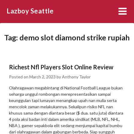
Skip
Lazboy Seattle
to
content
Tag:
demo slot diamond strike rupiah
Richest Nfl Players Slot Online Review
Posted on
March 2, 2023
by
Anthony Taylor
Olahragawan megabintang di National Football League bukan
seharga unggul rombongan merepresentasikan sampai
keunggulan tapi lumayan menangkap upah nan mulia serta
mencolok zaman melakukannya. Sekalipun risiko NFL nan
khusus sama dengan diantara besar ($ dua. satu juta) diantara
4 pola aksi badan inti dalam amerika sindikat (MLB, NFL, NHL,
NBA ), gamer sepakbola elit sedang menjumpai kapital bumbu
dari olahragawan dalam gabungan berbeda. Siap sungguh