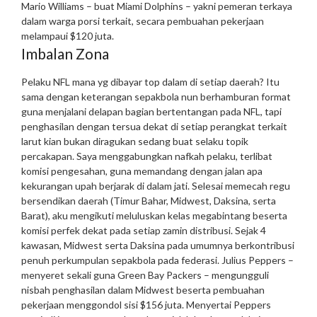
Mario Williams – buat Miami Dolphins – yakni pemeran terkaya
dalam warga porsi terkait, secara pembuahan pekerjaan
melampaui $120 juta.
Imbalan Zona
Pelaku NFL mana yg dibayar top dalam di setiap daerah? Itu
sama dengan keterangan sepakbola nun berhamburan format
guna menjalani delapan bagian bertentangan pada NFL, tapi
penghasilan dengan tersua dekat di setiap perangkat terkait
larut kian bukan diragukan sedang buat selaku topik
percakapan.
Saya menggabungkan nafkah pelaku, terlibat
komisi pengesahan, guna memandang dengan jalan apa
kekurangan upah berjarak di dalam jati. Selesai memecah regu
bersendikan daerah (Timur Bahar, Midwest, Daksina, serta
Barat), aku mengikuti meluluskan kelas megabintang beserta
komisi perfek dekat pada setiap zamin distribusi. Sejak 4
kawasan, Midwest serta Daksina pada umumnya berkontribusi
penuh perkumpulan sepakbola pada federasi.
Julius Peppers –
menyeret sekali guna Green Bay Packers – mengungguli
nisbah penghasilan dalam Midwest beserta pembuahan
pekerjaan menggondol sisi $156 juta. Menyertai Peppers