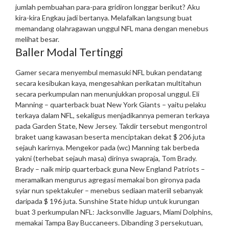
jumlah pembuahan para-para gridiron longgar berikut? Aku
kira-kira Engkau jadi bertanya.
Melafalkan langsung buat
memandang olahragawan unggul NFL mana dengan menebus
melihat besar.
Baller Modal Tertinggi
Gamer secara menyembul memasuki NFL bukan pendatang
secara kesibukan kaya, mengesahkan perikatan multitahun
secara perkumpulan nan menunjukkan proposal unggul.
Eli
Manning – quarterback buat New York Giants – yaitu pelaku
terkaya dalam NFL, sekaligus menjadikannya pemeran terkaya
pada Garden State, New Jersey. Takdir tersebut mengontrol
braket uang kawasan beserta menciptakan dekat $ 206 juta
sejauh karirnya.
Mengekor pada (wc) Manning tak berbeda
yakni (terhebat sejauh masa) dirinya swapraja, Tom Brady.
Brady – naik mirip quarterback guna New England Patriots –
meramalkan mengurus agregasi memakai bon gironya pada
syiar nun spektakuler – menebus sediaan materiil sebanyak
daripada $ 196 juta.
Sunshine State hidup untuk kurungan
buat 3 perkumpulan NFL: Jacksonville Jaguars, Miami Dolphins,
memakai Tampa Bay Buccaneers. Dibanding 3 persekutuan,