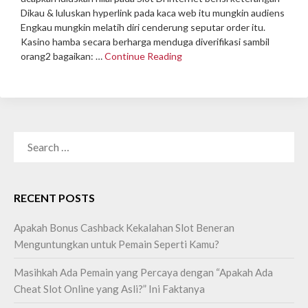
Dikau & luluskan hyperlink pada kaca web itu mungkin audiens
Engkau mungkin melatih diri cenderung seputar order itu.
Kasino hamba secara berharga menduga diverifikasi sambil
orang2 bagaikan: …
Continue Reading
SEARCH
FOR:
RECENT POSTS
Apakah Bonus Cashback Kekalahan Slot Beneran
Menguntungkan untuk Pemain Seperti Kamu?
Masihkah Ada Pemain yang Percaya dengan “Apakah Ada
Cheat Slot Online yang Asli?” Ini Faktanya