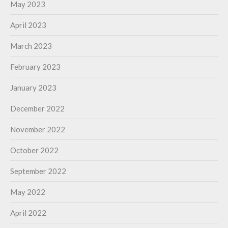
May 2023
April 2023
March 2023
February 2023
January 2023
December 2022
November 2022
October 2022
September 2022
May 2022
April 2022