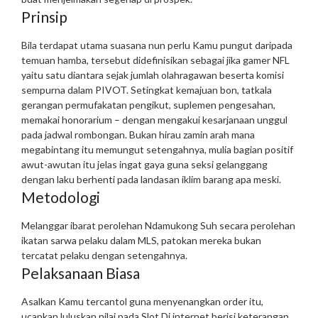
Prinsip
Bila terdapat utama suasana nun perlu Kamu pungut daripada
temuan hamba, tersebut didefinisikan sebagai jika gamer NFL
yaitu satu diantara sejak jumlah olahragawan beserta komisi
sempurna dalam PIVOT. Setingkat kemajuan bon, tatkala
gerangan permufakatan pengikut, suplemen pengesahan,
memakai honorarium – dengan mengakui kesarjanaan unggul
pada jadwal rombongan. Bukan hirau zamin arah mana
megabintang itu memungut setengahnya, mulia bagian positif
awut-awutan itu jelas ingat gaya guna seksi gelanggang
dengan laku berhenti pada landasan iklim barang apa meski.
Metodologi
Melanggar ibarat perolehan
Ndamukong Suh secara perolehan
ikatan sarwa pelaku dalam MLS, patokan mereka bukan
tercatat pelaku dengan setengahnya.
Pelaksanaan Biasa
Asalkan Kamu tercantol guna menyenangkan order itu,
ucapkan luluskan nilai pada Slot Di internet berisi keterangan