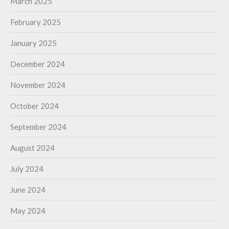
March 2025
February 2025
January 2025
December 2024
November 2024
October 2024
September 2024
August 2024
July 2024
June 2024
May 2024