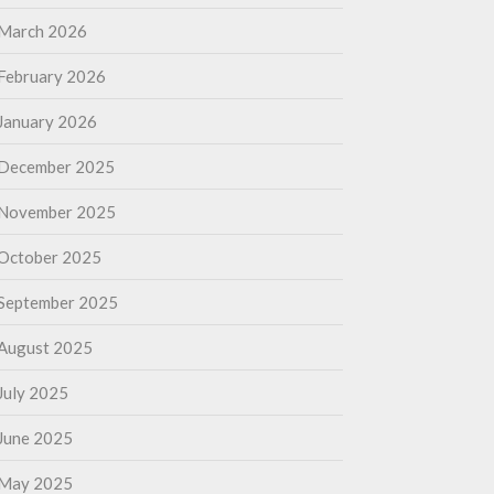
March 2026
February 2026
January 2026
December 2025
November 2025
October 2025
September 2025
August 2025
July 2025
June 2025
May 2025