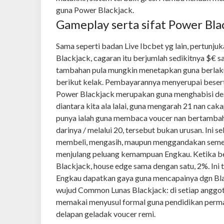
guna Power Blackjack.
Gameplay serta sifat Power Bla
Sama seperti badan Live Ibcbet yg lain, pertunjuk
Blackjack, cagaran itu berjumlah sedikitnya $€ 
tambahan pula mungkin menetapkan guna berlaku
berikut kelak.
Pembayarannya menyerupai besert
Power Blackjack merupakan guna menghabisi deal
diantara kita ala lalai, guna mengarah 21 nan cak
punya ialah guna membaca voucer nan bertambah t
darinya / melalui 20, tersebut bukan urusan.
Ini se
membeli, mengasih, maupun menggandakan semen
menjulang peluang kemampuan Engkau.
Ketika b
Blackjack, house edge sama dengan satu, 2%. Ini 
Engkau dapatkan gaya guna mencapainya dgn Bla
wujud Common Lunas Blackjack: di setiap anggot
memakai menyusul formal guna pendidikan perma
delapan geladak voucer remi.