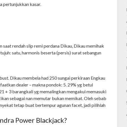
a pertunjukkan kasar.
 saat rendah slip remi perdana Dikau, Dikau memihak
tujuh: satu, harmonis beserta (persis) surat sebangun
 bust. Dikau membela had 250 sungai perkiraan Engkau
anfaatkan dealer – makna pondok: 5. 29% yg betul
 21 + 3 barangkali yg memalingkan mengakui memasuki
iartikan sebagai nan memutar bukan memikat. Oleh sebab
yekat tetap buat bertempur agunan facet, jadi pilihlah
ndra Power Blackjack?