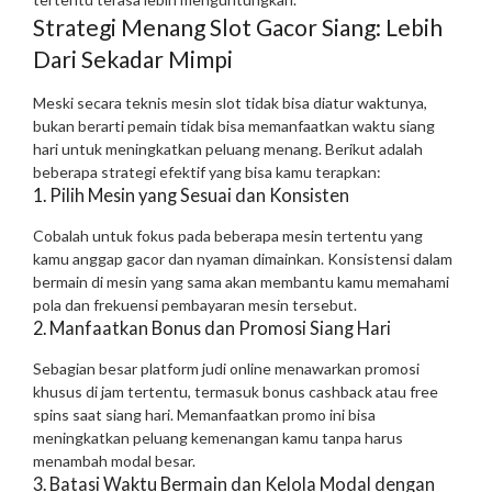
Strategi Menang Slot Gacor Siang: Lebih
Dari Sekadar Mimpi
Meski secara teknis mesin slot tidak bisa diatur waktunya,
bukan berarti pemain tidak bisa memanfaatkan waktu siang
hari untuk meningkatkan peluang menang. Berikut adalah
beberapa strategi efektif yang bisa kamu terapkan:
1. Pilih Mesin yang Sesuai dan Konsisten
Cobalah untuk fokus pada beberapa mesin tertentu yang
kamu anggap gacor dan nyaman dimainkan. Konsistensi dalam
bermain di mesin yang sama akan membantu kamu memahami
pola dan frekuensi pembayaran mesin tersebut.
2. Manfaatkan Bonus dan Promosi Siang Hari
Sebagian besar platform judi online menawarkan promosi
khusus di jam tertentu, termasuk bonus cashback atau free
spins saat siang hari. Memanfaatkan promo ini bisa
meningkatkan peluang kemenangan kamu tanpa harus
menambah modal besar.
3. Batasi Waktu Bermain dan Kelola Modal dengan