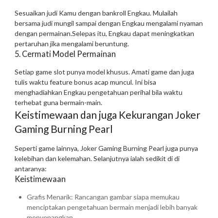
Sesuaikan judi Kamu dengan bankroll Engkau. Mulailah
bersama judi mungil sampai dengan Engkau mengalami nyaman
dengan permainan.Selepas itu, Engkau dapat meningkatkan
pertaruhan jika mengalami beruntung.
5. Cermati Model Permainan
Setiap game slot punya model khusus. Amati game dan juga
tulis waktu feature bonus acap muncul. Ini bisa
menghadiahkan Engkau pengetahuan perihal bila waktu
terhebat guna bermain-main.
Keistimewaan dan juga Kekurangan Joker
Gaming Burning Pearl
Seperti game lainnya, Joker Gaming Burning Pearl juga punya
kelebihan dan kelemahan. Selanjutnya ialah sedikit di di
antaranya:
Keistimewaan
Grafis Menarik: Rancangan gambar siapa memukau
menciptakan pengetahuan bermain menjadi lebih banyak
menyenangkan.