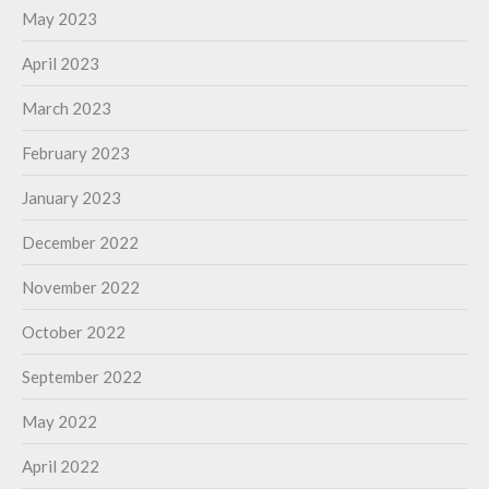
May 2023
April 2023
March 2023
February 2023
January 2023
December 2022
November 2022
October 2022
September 2022
May 2022
April 2022