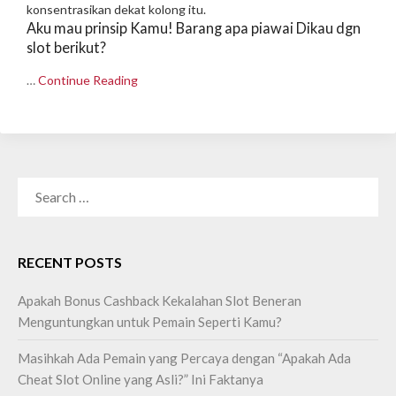
konsentrasikan dekat kolong itu.
Aku mau prinsip Kamu! Barang apa piawai Dikau dgn
slot berikut?
…
Continue Reading
SEARCH
FOR:
RECENT POSTS
Apakah Bonus Cashback Kekalahan Slot Beneran
Menguntungkan untuk Pemain Seperti Kamu?
Masihkah Ada Pemain yang Percaya dengan “Apakah Ada
Cheat Slot Online yang Asli?” Ini Faktanya