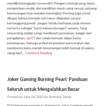
memiliki keunggulan tersendiri! Dengan strategi yang tepat,
pengelolaan modal, dan pemilihan mesin yang sesuai, peluang
kemenangan bisa semakin meningkat.
Penting juga untuk
diingat bahwa bermain slot harus dilakukan secara
bertanggung jawab. Jangan terlalu berharap pada momen
tertentu sebagai “kunci keberuntungan” semata. Yang
terpenting adalah tetap menikmati permainan, belajar dari
pengalaman,
ojol77
dan selalu bermain dalam batas
kemampuan. Semoga artikel ini memberi pencerahan dan
membantu kamu meraih kemenangan lebih banyak di waktu
siang hari!…
Continue Reading
Joker Gaming Burning Pearl: Panduan
Seluruh untuk Mengalahkan Besar
Posted on
June 16, 2025
by
Anthony Taylor
Di Dalam bumi permainan di internet, Joker Gaming pernah