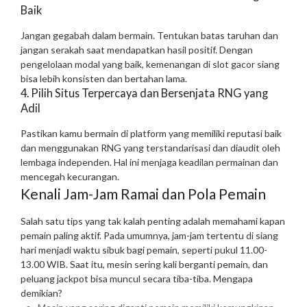
Baik
Jangan gegabah dalam bermain. Tentukan batas taruhan dan
jangan serakah saat mendapatkan hasil positif. Dengan
pengelolaan modal yang baik, kemenangan di slot gacor siang
bisa lebih konsisten dan bertahan lama.
4. Pilih Situs Terpercaya dan Bersenjata RNG yang
Adil
Pastikan kamu bermain di platform yang memiliki reputasi baik
dan menggunakan RNG yang terstandarisasi dan diaudit oleh
lembaga independen. Hal ini menjaga keadilan permainan dan
mencegah kecurangan.
Kenali Jam-Jam Ramai dan Pola Pemain
Salah satu tips yang tak kalah penting adalah memahami kapan
pemain paling aktif. Pada umumnya, jam-jam tertentu di siang
hari menjadi waktu sibuk bagi pemain, seperti pukul 11.00-
13.00 WIB. Saat itu, mesin sering kali berganti pemain, dan
peluang jackpot bisa muncul secara tiba-tiba. Mengapa
demikian?