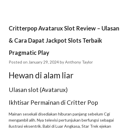
Critterpop Avatarux Slot Review – Ulasan
& Cara Dapat Jackpot Slots Terbaik
Pragmatic Play
Posted on
January 29, 2024
by
Anthony Taylor
Hewan di alam liar
Ulasan slot (Avatarux)
Ikhtisar Permainan di Critter Pop
Mainan sesekali disediakan hiburan panjang sebelum Cgi
mengambil alih. Nya televisi pertunjukan berfungsi sebagai
ilustrasi eksentrik. Babi di Luar Angkasa, Star Trek ejekan