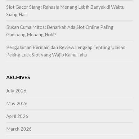
Slot Gacor Siang: Rahasia Menang Lebih Banyak di Waktu
Siang Hari
Bukan Cuma Mitos: Benarkah Ada Slot Online Paling
Gampang Menang Hoki?
Pengalaman Bermain dan Review Lengkap Tentang Ulasan
Peking Luck Slot yang Wajib Kamu Tahu
ARCHIVES
July 2026
May 2026
April 2026
March 2026