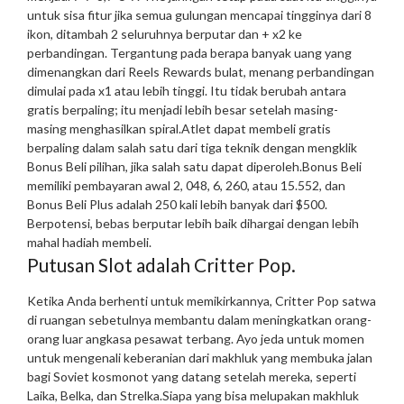
untuk sisa fitur jika semua gulungan mencapai tingginya dari 8
ikon, ditambah 2 seluruhnya berputar dan + x2 ke
perbandingan. Tergantung pada berapa banyak uang yang
dimenangkan dari Reels Rewards bulat, menang perbandingan
dimulai pada x1 atau lebih tinggi. Itu tidak berubah antara
gratis berpaling; itu menjadi lebih besar setelah masing-
masing menghasilkan spiral.
Atlet dapat membeli gratis
berpaling dalam salah satu dari tiga teknik dengan mengklik
Bonus Beli pilihan, jika salah satu dapat diperoleh.Bonus Beli
memiliki pembayaran awal 2, 048, 6, 260, atau 15.552, dan
Bonus Beli Plus adalah 250 kali lebih banyak dari $500.
Berpotensi, bebas berputar lebih baik dihargai dengan lebih
mahal hadiah membeli.
Putusan Slot adalah Critter Pop.
Ketika Anda berhenti untuk memikirkannya, Critter Pop satwa
di ruangan sebetulnya membantu dalam meningkatkan orang-
orang luar angkasa pesawat terbang. Ayo jeda untuk momen
untuk mengenali keberanian dari makhluk yang membuka jalan
bagi Soviet kosmonot yang datang setelah mereka, seperti
Laika, Belka, dan Strelka.Siapa yang bisa melupakan makhluk