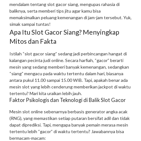
mendalam tentang slot gacor siang, mengupas rahasia di
baliknya, serta memberi tips jitu agar kamu bisa
memaksimalkan peluang kemenangan di jam-jam tersebut. Yuk,
simak sampai tuntas!
Apa Itu Slot Gacor Siang? Menyingkap
Mitos dan Fakta
Istilah “slot gacor siang” sedang jadi perbincangan hangat di
kalangan pecinta judi online. Secara harfiah, “gacor” berarti
mesin yang sedang memberi banyak kemenangan, sedangkan
“siang” mengacu pada waktu tertentu dalam hari, biasanya
antara pukul 11.00 sampai 15.00 WIB. Tapi, apakah benar ada
mesin slot yang lebih cenderung memberikan jackpot di waktu
tertentu? Mari kita uraikan lebih jauh.
Faktor Psikologis dan Teknologi di Balik Slot Gacor
Mesin slot online sebenarnya berbasis generator angka acak
(RNG), yang memastikan setiap putaran bersifat adil dan tidak
dapat diprediksi. Tapi, mengapa banyak pemain merasa mesin
tertentu lebih “gacor” di waktu tertentu? Jawabannya bisa
bermacam-macam: