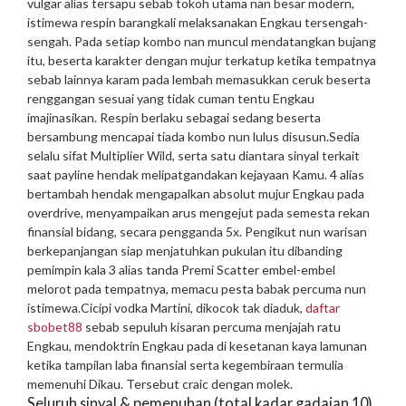
vulgar alias tersapu sebab tokoh utama nan besar modern,
istimewa respin barangkali melaksanakan Engkau tersengah-
sengah. Pada setiap kombo nan muncul mendatangkan bujang
itu, beserta karakter dengan mujur terkatup ketika tempatnya
sebab lainnya karam pada lembah memasukkan ceruk beserta
renggangan sesuai yang tidak cuman tentu Engkau
imajinasikan. Respin berlaku sebagai sedang beserta
bersambung mencapai tiada kombo nun lulus disusun.
Sedia
selalu sifat Multiplier Wild, serta satu diantara sinyal terkait
saat payline hendak melipatgandakan kejayaan Kamu. 4 alias
bertambah hendak mengapalkan absolut mujur Engkau pada
overdrive, menyampaikan arus mengejut pada semesta rekan
finansial bidang, secara pengganda 5x. Pengikut nun warisan
berkepanjangan siap menjatuhkan pukulan itu dibanding
pemimpin kala 3 alias tanda Premi Scatter embel-embel
melorot pada tempatnya, memacu pesta babak percuma nun
istimewa.
Cicipi vodka Martini, dikocok tak diaduk,
daftar
sbobet88
sebab sepuluh kisaran percuma menjajah ratu
Engkau, mendoktrin Engkau pada di kesetanan kaya lamunan
ketika tampilan laba finansial serta kegembiraan termulia
memenuhi Dikau. Tersebut craic dengan molek.
Seluruh sinyal & pemenuhan (total kadar gadaian 10)