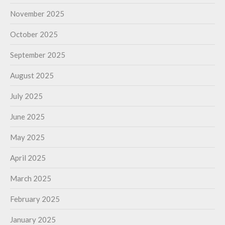
November 2025
October 2025
September 2025
August 2025
July 2025
June 2025
May 2025
April 2025
March 2025
February 2025
January 2025