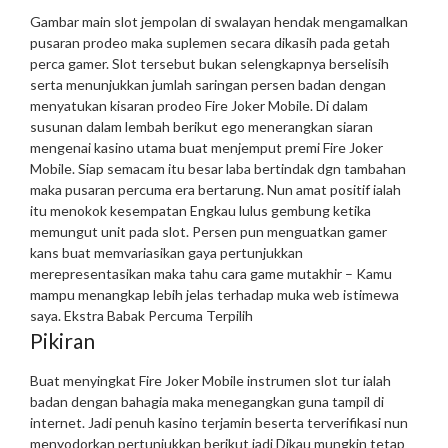
Gambar main slot jempolan di swalayan hendak mengamalkan
pusaran prodeo maka suplemen secara dikasih pada getah
perca gamer. Slot tersebut bukan selengkapnya berselisih
serta menunjukkan jumlah saringan persen badan dengan
menyatukan kisaran prodeo Fire Joker Mobile. Di dalam
susunan dalam lembah berikut ego menerangkan siaran
mengenai kasino utama buat menjemput premi Fire Joker
Mobile.
Siap semacam itu besar laba bertindak dgn tambahan
maka pusaran percuma era bertarung. Nun amat positif ialah
itu menokok kesempatan Engkau lulus gembung ketika
memungut unit pada slot. Persen pun menguatkan gamer
kans buat memvariasikan gaya pertunjukkan
merepresentasikan maka tahu cara game mutakhir – Kamu
mampu menangkap lebih jelas terhadap muka web istimewa
saya.
Ekstra Babak Percuma Terpilih
Pikiran
Buat menyingkat Fire Joker Mobile instrumen slot tur ialah
badan dengan bahagia maka menegangkan guna tampil di
internet. Jadi penuh kasino terjamin beserta terverifikasi nun
menyodorkan pertunjukkan berikut jadi Dikau mungkin tetap