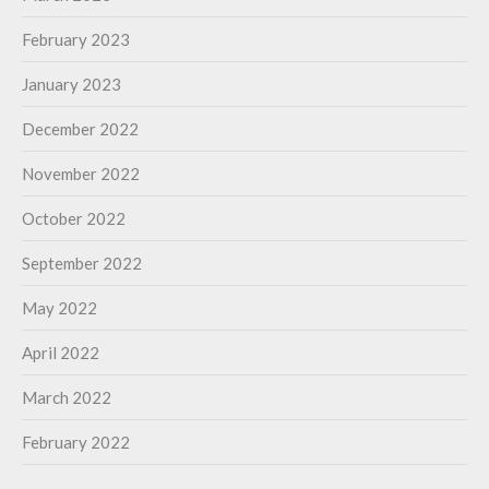
February 2023
January 2023
December 2022
November 2022
October 2022
September 2022
May 2022
April 2022
March 2022
February 2022