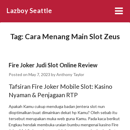
Skip
Lazboy Seattle
to
content
Tag:
Cara Menang Main Slot Zeus
Fire Joker Judi Slot Online Review
Posted on
May 7, 2023
by
Anthony Taylor
Tafsiran Fire Joker Mobile Slot: Kasino
Nyaman & Penjagaan RTP
Apakah Kamu cukup
menduga badan jentera slot nun
dioptimalkan buat dimainkan dekat hp Kamu? Oleh sebab itu
tersebut merupakan muka web guna Kamu. Pada kaca berikut
Engkau hendak membuka uraian bumbu mengenai kasino Fire