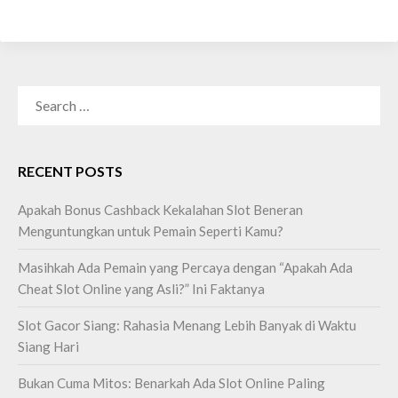
SEARCH
FOR:
RECENT POSTS
Apakah Bonus Cashback Kekalahan Slot Beneran
Menguntungkan untuk Pemain Seperti Kamu?
Masihkah Ada Pemain yang Percaya dengan “Apakah Ada
Cheat Slot Online yang Asli?” Ini Faktanya
Slot Gacor Siang: Rahasia Menang Lebih Banyak di Waktu
Siang Hari
Bukan Cuma Mitos: Benarkah Ada Slot Online Paling