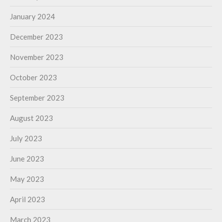
January 2024
December 2023
November 2023
October 2023
September 2023
August 2023
July 2023
June 2023
May 2023
April 2023
March 2023