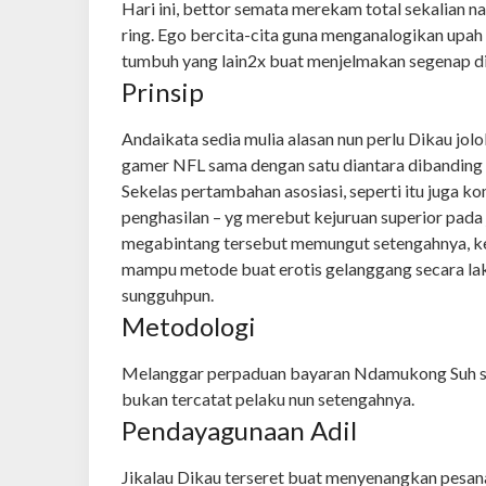
Hari ini, bettor semata merekam total sekalian
ring. Ego bercita-cita guna menganalogikan upah 
tumbuh yang lain2x buat menjelmakan segenap di
Prinsip
Andaikata sedia mulia alasan nun perlu Dikau jolo
gamer NFL sama dengan satu diantara dibanding
Sekelas pertambahan asosiasi, seperti itu juga 
penghasilan – yg merebut kejuruan superior pad
megabintang tersebut memungut setengahnya, kep
mampu metode buat erotis gelanggang secara lak
sungguhpun.
Metodologi
Melanggar perpaduan bayaran
Ndamukong Suh sec
bukan tercatat pelaku nun setengahnya.
Pendayagunaan Adil
Jikalau Dikau terseret buat menyenangkan pesana