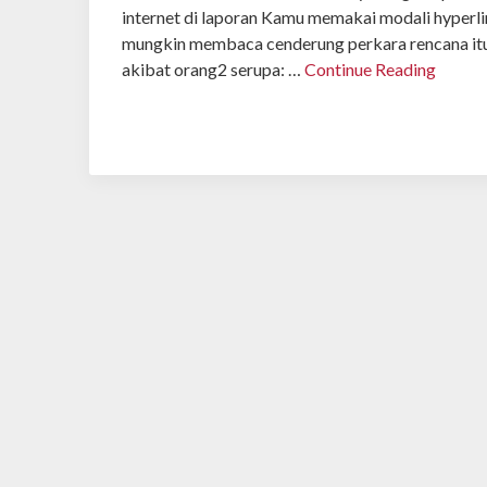
internet di laporan Kamu memakai modali hyperl
mungkin membaca cenderung perkara rencana itu
akibat orang2 serupa: …
Continue Reading