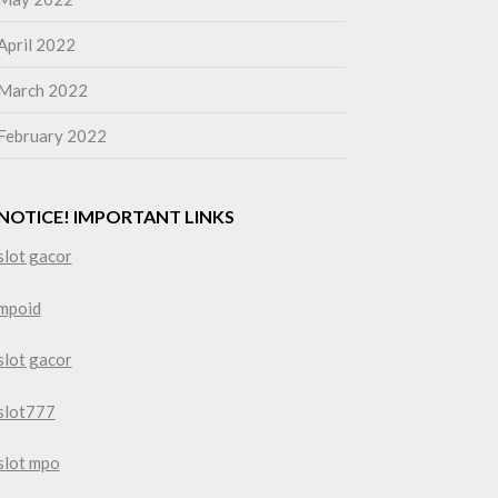
April 2022
March 2022
February 2022
NOTICE! IMPORTANT LINKS
slot gacor
mpoid
slot gacor
slot777
slot mpo