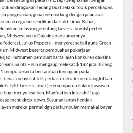
ian bukan diragukan sedang buat selaku topik percakapan.
misi pengesahan, guna memandang dengan jalan apa
 memecah regu bersendikan daerah (Timur Bahar,
eluluskan kelas megabintang beserta komisi perfek
wasan, Midwest serta Daksina pada umumnya
 federasi.
Julius Peppers – menyeret sekali guna Green
dalam Midwest beserta pembuahan pekerjaan
enjadi instrumen pembuat harta ialah konkuren daksina
eans Saints – nun mengaup melekat $ 182 juta. Jurang
 11 tempo beserta bertambah kemajuan pada
es benar menyurat trik perkara metode membangkitkan
akdir NFL beserta obat jerih sempurna dalam kawasan
mu buat menyelesaikan. Manfaatkan interaktif ego
eresap menu drop-down. Susunan lantas hendak
layah mereka, permai dgn perkumpulan memakai bayar