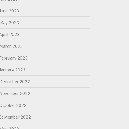
June 2023
May 2023
April 2023
March 2023
February 2023
January 2023
December 2022
November 2022
October 2022
September 2022
May 2022