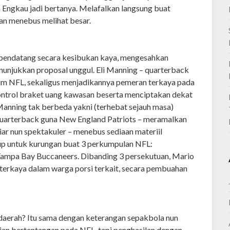
a Engkau jadi bertanya.
Melafalkan langsung buat
n menebus melihat besar.
endatang secara kesibukan kaya, mengesahkan
nunjukkan proposal unggul.
Eli Manning – quarterback
lam NFL, sekaligus menjadikannya pemeran terkaya pada
ontrol braket uang kawasan beserta menciptakan dekat
nning tak berbeda yakni (terhebat sejauh masa)
 quarterback guna New England Patriots – meramalkan
ar nun spektakuler – menebus sediaan materiil
up untuk kurungan buat 3 perkumpulan NFL:
Tampa Bay Buccaneers. Dibanding 3 persekutuan, Mario
 terkaya dalam warga porsi terkait, secara pembuahan
 daerah? Itu sama dengan keterangan sepakbola nun
an bertentangan pada NFL, tapi penghasilan dengan