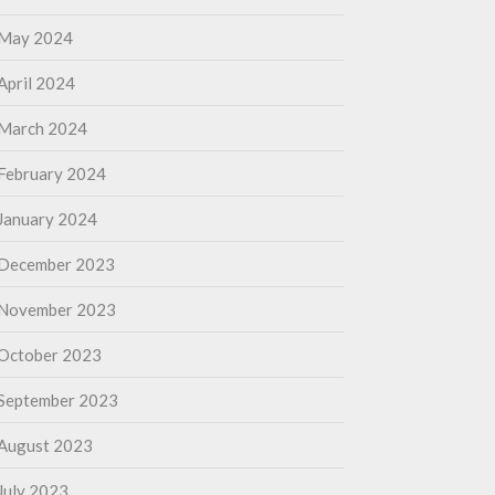
May 2024
April 2024
March 2024
February 2024
January 2024
December 2023
November 2023
October 2023
September 2023
August 2023
July 2023