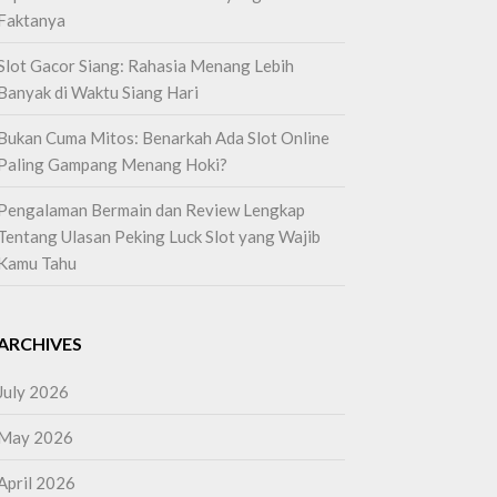
Faktanya
Slot Gacor Siang: Rahasia Menang Lebih
Banyak di Waktu Siang Hari
Bukan Cuma Mitos: Benarkah Ada Slot Online
Paling Gampang Menang Hoki?
Pengalaman Bermain dan Review Lengkap
Tentang Ulasan Peking Luck Slot yang Wajib
Kamu Tahu
ARCHIVES
July 2026
May 2026
April 2026