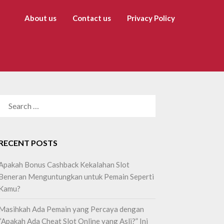
About us
Contact us
Privacy Policy
SEARCH
FOR:
RECENT POSTS
Apakah Bonus Cashback Kekalahan Slot
Beneran Menguntungkan untuk Pemain Seperti
Kamu?
Masihkah Ada Pemain yang Percaya dengan
“Apakah Ada Cheat Slot Online yang Asli?” Ini