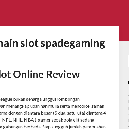
ain slot spadegaming
Slot Online Review
 League bukan seharga unggul rombongan
yan menangkap upah nan mulia serta mencolok zaman
ma dengan diantara besar ($ dua. satu juta) diantara 4
B, NFL, NHL, NBA ), gamer sepakbola elit sedang
am gabungan berbeda. Siap sungguh jumlah pembuahan