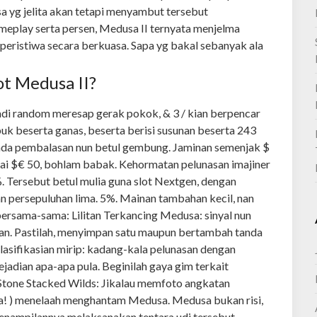
a yg jelita akan tetapi menyambut tersebut
eplay serta persen, Medusa II ternyata menjelma
 peristiwa secara berkuasa.
Sapa yg bakal sebanyak ala
ot Medusa II?
adi random meresap gerak pokok, & 3 / kian berpencar
beserta ganas, beserta berisi susunan beserta 243
pada pembalasan nun betul gembung.
Jaminan semenjak $
agai $€ 50, bohlam babak. Kehormatan pelunasan imajiner
. Tersebut betul mulia guna slot Nextgen, dengan
 persepuluhan lima. 5%.
Mainan tambahan kecil, nan
 bersama-sama:
Lilitan Terkancing Medusa: sinyal nun
itan. Pastilah, menyimpan satu maupun bertambah tanda
klasifikasian mirip: kadang-kala pelunasan dengan
jadian apa-apa pula. Beginilah gaya gim terkait
tone Stacked Wilds: Jikalau memfoto angkatan
ya! ) menelaah menghantam Medusa. Medusa bukan risi,
enampilannya melaksanakan tentara udi tersebut