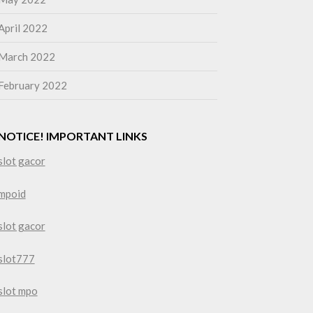
April 2022
March 2022
February 2022
NOTICE! IMPORTANT LINKS
slot gacor
mpoid
slot gacor
slot777
slot mpo