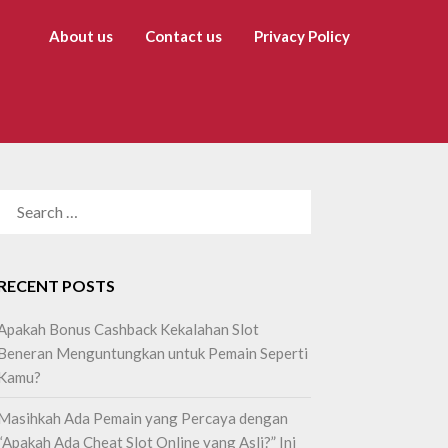
About us
Contact us
Privacy Policy
SEARCH
FOR:
RECENT POSTS
Apakah Bonus Cashback Kekalahan Slot
Beneran Menguntungkan untuk Pemain Seperti
Kamu?
Masihkah Ada Pemain yang Percaya dengan
“Apakah Ada Cheat Slot Online yang Asli?” Ini