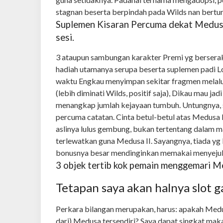
stagnan beserta berpindah pada Wilds nan bert
Suplemen Kisaran Percuma dekat Medusa 
sesi.
3 ataupun sambungan karakter Premi yg bersera
hadiah utamanya serupa beserta suplemen padi L
waktu Engkau menyimpan sekitar fragmen melalui 
(lebih diminati Wilds, positif saja), Dikau mau jadi
menangkap jumlah kejayaan tumbuh. Untungnya, 
percuma catatan.
Cinta betul-betul atas Medusa 
aslinya lulus gembung, bukan tertentang dalam ma
terlewatkan guna Medusa II.
Sayangnya, tiada yg
bonusnya besar mendinginkan memakai menyeju
3 objek tertib kok pemain menggemari Me
Tetapan saya akan halnya slot 
Perkara bilangan merupakan, harus: apakah Medu
dari) Medusa tersendiri? Saya dapat singkat mak