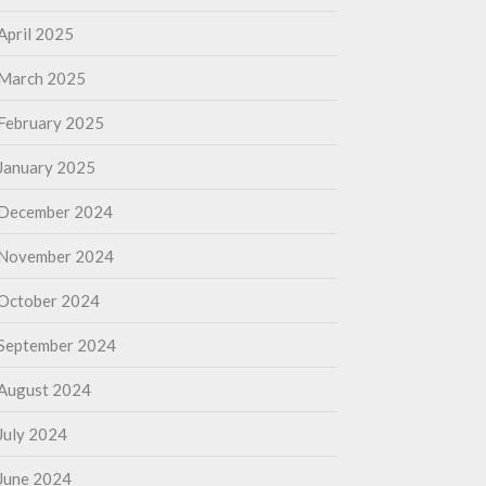
April 2025
March 2025
February 2025
January 2025
December 2024
November 2024
October 2024
September 2024
August 2024
July 2024
June 2024