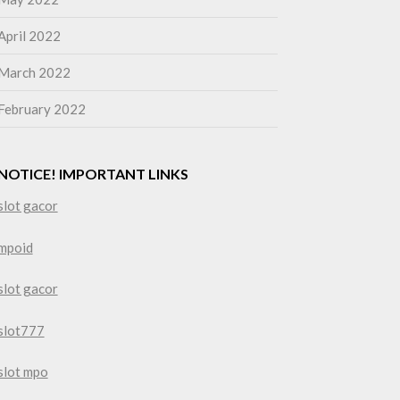
April 2022
March 2022
February 2022
NOTICE! IMPORTANT LINKS
slot gacor
mpoid
slot gacor
slot777
slot mpo