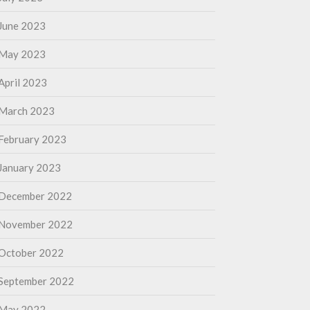
June 2023
May 2023
April 2023
March 2023
February 2023
January 2023
December 2022
November 2022
October 2022
September 2022
May 2022