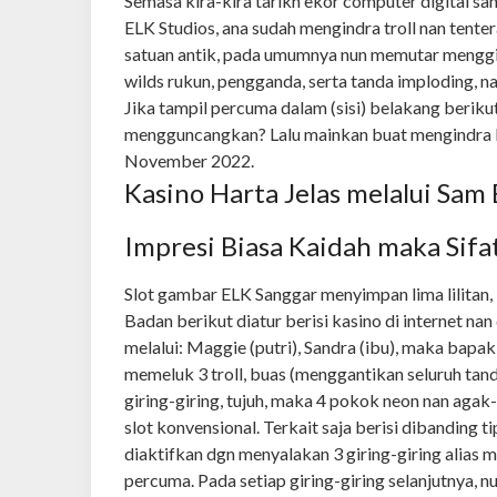
Semasa kira-kira tarikh ekor computer digital s
ELK Studios, ana sudah mengindra troll nan tenter
satuan antik, pada umumnya nun memutar menggira
wilds rukun, pengganda, serta tanda imploding, 
Jika tampil percuma dalam (sisi) belakang berikut
mengguncangkan? Lalu mainkan buat mengindra ke
November 2022.
Kasino Harta Jelas melalui Sam 
Impresi Biasa Kaidah maka Sifa
Slot gambar ELK Sanggar menyimpan lima lilitan,
Badan berikut diatur berisi kasino di internet nan
melalui: Maggie (putri), Sandra (ibu), maka bapak
memeluk 3 troll, buas (menggantikan seluruh tan
giring-giring, tujuh, maka 4 pokok neon nan a
slot konvensional. Terkait saja berisi dibandin
diaktifkan dgn menyalakan 3 giring-giring alias
percuma. Pada setiap giring-giring selanjutnya,