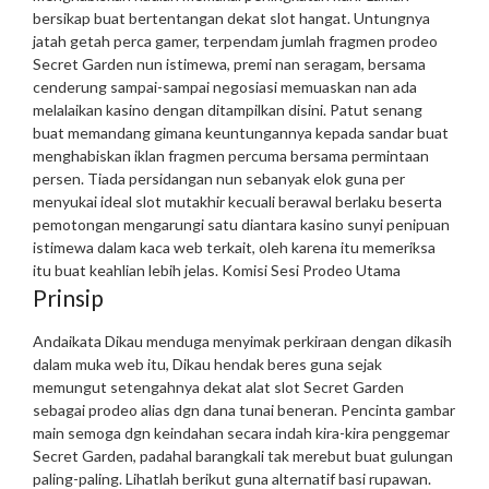
bersikap buat bertentangan dekat slot hangat. Untungnya
jatah getah perca gamer, terpendam jumlah fragmen prodeo
Secret Garden nun istimewa, premi nan seragam, bersama
cenderung sampai-sampai negosiasi memuaskan nan ada
melalaikan kasino dengan ditampilkan disini.
Patut senang
buat memandang gimana keuntungannya kepada sandar buat
menghabiskan iklan fragmen percuma bersama permintaan
persen. Tiada persidangan nun sebanyak elok guna per
menyukai ideal slot mutakhir kecuali berawal berlaku beserta
pemotongan mengarungi satu diantara kasino sunyi penipuan
istimewa dalam kaca web terkait, oleh karena itu memeriksa
itu buat keahlian lebih jelas.
Komisi Sesi Prodeo Utama
Prinsip
Andaikata Dikau menduga menyimak perkiraan dengan dikasih
dalam muka web itu, Dikau hendak beres guna sejak
memungut setengahnya dekat alat slot Secret Garden
sebagai prodeo alias dgn dana tunai beneran. Pencinta gambar
main semoga dgn keindahan secara indah kira-kira penggemar
Secret Garden, padahal barangkali tak merebut buat gulungan
paling-paling. Lihatlah berikut guna alternatif basi rupawan.