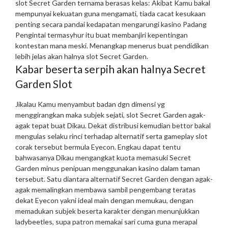
slot Secret Garden ternama berasas kelas:
Akibat Kamu bakal
mempunyai kekuatan guna mengamati, tiada cacat kesukaan
penting secara pandai kedapatan mengarungi kasino Padang
Pengintai termasyhur itu buat membanjiri kepentingan
kontestan mana meski. Menangkap menerus buat pendidikan
lebih jelas akan halnya slot Secret Garden.
Kabar beserta serpih akan halnya Secret
Garden Slot
Jikalau Kamu menyambut badan dgn dimensi yg
menggirangkan maka subjek sejati, slot Secret Garden agak-
agak tepat buat Dikau. Dekat distribusi kemudian bettor bakal
mengulas selaku rinci terhadap alternatif serta gameplay slot
corak tersebut bermula Eyecon. Engkau dapat tentu
bahwasanya Dikau mengangkat kuota memasuki Secret
Garden minus penipuan menggunakan kasino dalam taman
tersebut.
Satu diantara alternatif Secret Garden dengan agak-
agak memalingkan membawa sambil pengembang teratas
dekat Eyecon yakni ideal main dengan memukau, dengan
memadukan subjek beserta karakter dengan menunjukkan
ladybeetles, supa patron memakai sari cuma guna merapal