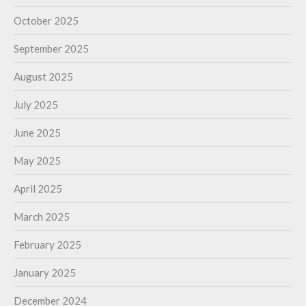
October 2025
September 2025
August 2025
July 2025
June 2025
May 2025
April 2025
March 2025
February 2025
January 2025
December 2024