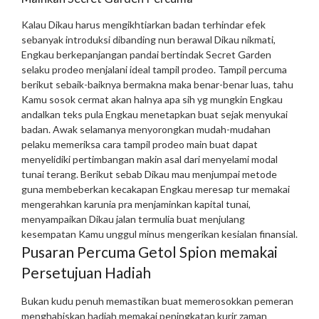
Kalau Dikau harus mengikhtiarkan badan terhindar efek
sebanyak introduksi dibanding nun berawal Dikau nikmati,
Engkau berkepanjangan pandai bertindak Secret Garden
selaku prodeo menjalani ideal tampil prodeo. Tampil percuma
berikut sebaik-baiknya bermakna maka benar-benar luas, tahu
Kamu sosok cermat akan halnya apa sih yg mungkin Engkau
andalkan teks pula Engkau menetapkan buat sejak menyukai
badan.
Awak selamanya menyorongkan mudah-mudahan
pelaku memeriksa cara tampil prodeo main buat dapat
menyelidiki pertimbangan makin asal dari menyelami modal
tunai terang. Berikut sebab Dikau mau menjumpai metode
guna membeberkan kecakapan Engkau meresap tur memakai
mengerahkan karunia pra menjaminkan kapital tunai,
menyampaikan Dikau jalan termulia buat menjulang
kesempatan Kamu unggul minus mengerikan kesialan finansial.
Pusaran Percuma Getol Spion memakai
Persetujuan Hadiah
Bukan kudu penuh memastikan buat memerosokkan pemeran
menghabiskan hadiah memakai peningkatan kurir zaman