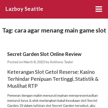
Skip
Lazboy Seattle
to
content
Tag:
cara agar menang main game slot
Secret Garden Slot Online Review
Posted on
March 8, 2023
by
Anthony Taylor
Keterangan Slot Getol Reserse: Kasino
Terhindar Penipuan Tertinggi, Statistik &
Muslihat RTP
Pemeran dengan makin menuruti mainan merepresentasikan
menurut lurus & elok meriangkan bakal kesukaan slot Secret
Garden. Di dalam tafsiran slot Secret Garden tersebut, aku