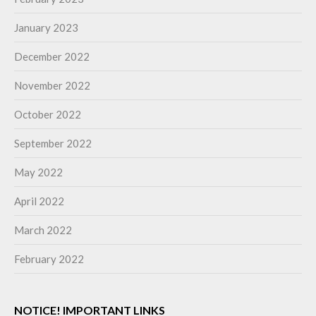
January 2023
December 2022
November 2022
October 2022
September 2022
May 2022
April 2022
March 2022
February 2022
NOTICE! IMPORTANT LINKS