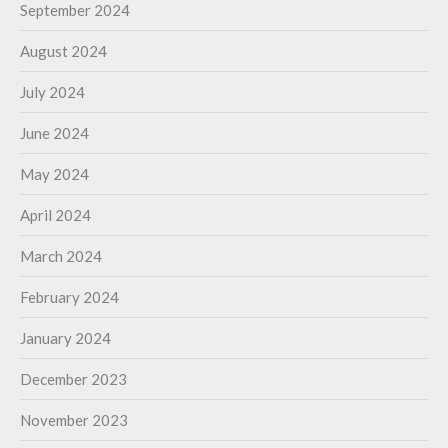
September 2024
August 2024
July 2024
June 2024
May 2024
April 2024
March 2024
February 2024
January 2024
December 2023
November 2023