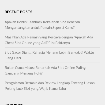
RECENT POSTS
Apakah Bonus Cashback Kekalahan Slot Beneran
Menguntungkan untuk Pemain Seperti Kamu?
Masihkah Ada Pemain yang Percaya dengan “Apakah Ada
Cheat Slot Online yang Asli?” Ini Faktanya
Slot Gacor Siang: Rahasia Menang Lebih Banyak di Waktu
Siang Hari
Bukan Cuma Mitos: Benarkah Ada Slot Online Paling
Gampang Menang Hoki?
Pengalaman Bermain dan Review Lengkap Tentang Ulasan
Peking Luck Slot yang Wajib Kamu Tahu