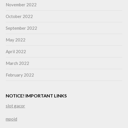
November 2022
October 2022
September 2022
May 2022
April 2022
March 2022
February 2022
NOTICE! IMPORTANT LINKS
slot gacor
mpoid