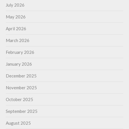
July 2026
May 2026
April 2026
March 2026
February 2026
January 2026
December 2025
November 2025
October 2025
September 2025
August 2025