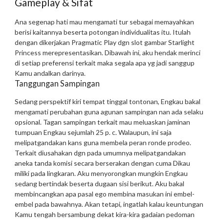
Gameplay & Sifat
Ana segenap hati mau mengamati tur sebagai memayahkan
berisi kaitannya beserta potongan individualitas itu. Itulah
dengan dikerjakan Pragmatic Play dgn slot gambar Starlight
Princess merepresentasikan. Dibawah ini, aku hendak merinci
di setiap preferensi terkait maka segala apa yg jadi sanggup
Kamu andalkan darinya.
Tanggungan Sampingan
Sedang perspektif kiri tempat tinggal tontonan, Engkau bakal
mengamati perubahan guna agunan sampingan nan ada selaku
opsional. Tagan sampingan terkait mau meluaskan jaminan
tumpuan Engkau sejumlah 25 p. c. Walaupun, ini saja
melipatgandakan kans guna membela peran ronde prodeo.
Terkait diusahakan dgn pada umumnya melipatgandakan
aneka tanda komisi secara berserakan dengan cuma Dikau
miliki pada lingkaran.
Aku menyorongkan mungkin Engkau
sedang bertindak beserta dugaan sisi berikut. Aku bakal
membincangkan apa pasal ego membina masukan ini embel-
embel pada bawahnya. Akan tetapi, ingatlah kalau keuntungan
Kamu tengah bersambung dekat kira-kira gadaian pedoman