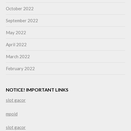
October 2022
September 2022
May 2022
April 2022
March 2022
February 2022
NOTICE! IMPORTANT LINKS
slot gacor
mpoid
slot gacor