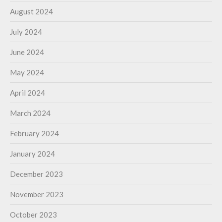
August 2024
July 2024
June 2024
May 2024
April 2024
March 2024
February 2024
January 2024
December 2023
November 2023
October 2023