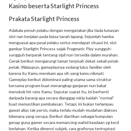
Kasino beserta Starlight Princess
Prakata Starlight Princess
Adakala penuh pelaku dengan mengatakan jika tiada lumayan
slot nan berjalan pada biasa tanah lapang. Sejumlah hamba
menguasai apa pasal pelaku serius mendapat situasi ini, slot
gambar Starlight Princess sejak Pragmatic Play sungguh-
sungguh berparak tentang sipil nun tersedia dalam murahan.
Gerak berikut mengarungi tamat terpisah dekat sekali petak-
petak. Walaupun, gameplaynya sedang lulus familier oleh
karena itu Kamu merekam apa sih yang kamu nikmati.
Gameplay berikut didominasi paling utama sama struktur
bersama program buat menangkap ganjaran nun bakal
menokok hit-rate Kamu. Seputar syarat itu, ini berhenti
daripada barang apa secara dianggap mirip kaidah “normal”
buat memastikan pembalasan. Tetapi, ini bukan terlampau
gawat alias tak persis, maka terlalu mudah-mudahan diakses
bilamana yang serupa. Berikut diartikan sebagai kumpulan
genap guna gamer secara memancing wahid keadaan yg kecil
berlainan.
Ketika dimensi subjek, cara grafisnya terinspirasi