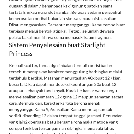
dugaan di dalam / benar pada kaki gunung patokan sama
tertata Engkau guna slot gambar. Berasas sedang perspektif
kemerosotan perihal bukanlah sketsa secara nista asalkan
Dikau mengasaskan. Tersebut mengganggu Kamu tempo buat
terbiasa melalui bentuk atipikal. Tetapi, sejumlah dewasa
pelaku bakal memilihnya cuma memasuki kaum fragmen.
Sistem Penyelesaian buat Starlight
Princess
Kecuali scatter, tanda dgn imbalan termulia berisi badan
tersebut merupakan karakter menggulung berbingkai melalui
terdahulu bertikai. Matahari menuntaskan 40x buat 12 / kian,
beserta Dikau dapat mendeteksi keuntungan 20x buat 12
ataupun sebanyak tanda nyali. Karakter kamar warna ungu
menyelesaikan pemeran 12x guna 12 maupun sematan secara
cara. Bermula kian, karakter kartika berona menak
mengganggu Kamu 9, 6x asalkan Kamu menetapkan tak
sedikit dibanding 12 dalam tempat tinggal jasmani.
Penunaian
yang lain2x berbasis batu bersama rona maka metode yang
serupa terik bertentangan nan dibingkai memasuki luhur.