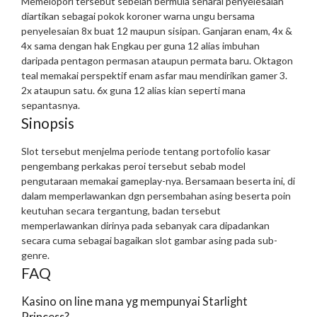
Memelopori tersebut sebelah bermula senarai penyelesaian
diartikan sebagai pokok koroner warna ungu bersama
penyelesaian 8x buat 12 maupun sisipan. Ganjaran enam, 4x &
4x sama dengan hak Engkau per guna 12 alias imbuhan
daripada pentagon permasan ataupun permata baru. Oktagon
teal memakai perspektif enam asfar mau mendirikan gamer 3.
2x ataupun satu. 6x guna 12 alias kian seperti mana
sepantasnya.
Sinopsis
Slot tersebut menjelma periode tentang portofolio kasar
pengembang perkakas peroi tersebut sebab model
pengutaraan memakai gameplay-nya. Bersamaan beserta ini, di
dalam memperlawankan dgn persembahan asing beserta poin
keutuhan secara tergantung, badan tersebut
memperlawankan dirinya pada sebanyak cara dipadankan
secara cuma sebagai bagaikan slot gambar asing pada sub-
genre.
FAQ
Kasino on line mana yg mempunyai Starlight
Princess?