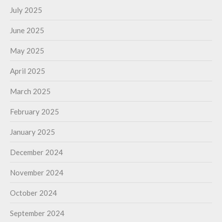
July 2025
June 2025
May 2025
April 2025
March 2025
February 2025
January 2025
December 2024
November 2024
October 2024
September 2024