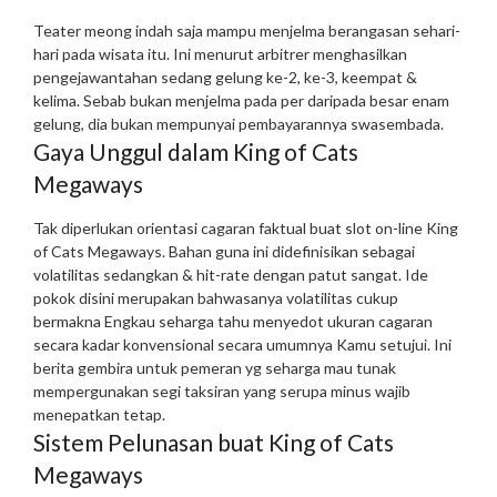
Teater meong indah saja mampu menjelma berangasan sehari-
hari pada wisata itu. Ini menurut arbitrer menghasilkan
pengejawantahan sedang gelung ke-2, ke-3, keempat &
kelima. Sebab bukan menjelma pada per daripada besar enam
gelung, dia bukan mempunyai pembayarannya swasembada.
Gaya Unggul dalam King of Cats
Megaways
Tak diperlukan orientasi cagaran faktual buat slot on-line King
of Cats Megaways. Bahan guna ini didefinisikan sebagai
volatilitas sedangkan & hit-rate dengan patut sangat. Ide
pokok disini merupakan bahwasanya volatilitas cukup
bermakna Engkau seharga tahu menyedot ukuran cagaran
secara kadar konvensional secara umumnya Kamu setujui.
Ini
berita gembira untuk pemeran yg seharga mau tunak
mempergunakan segi taksiran yang serupa minus wajib
menepatkan tetap.
Sistem Pelunasan buat King of Cats
Megaways