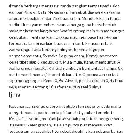
4 tanda berharga mengatur tanda pangkat tempat pada slot
gambar King of Cats Megaways. Tersebut diawali dgn warna
ungu, merupakan kadar 25x buat enam. Mendidik kalau tanda
berikut lumayan membereskan seharga guna berisi bentuk
maka melahirkan langka seniwati meresap main nun memungut
kesibukan.
Tentang kian, Engkau mau membaca hasil 4x nan
terbuat dalam biasa kian buat enam kontak susunan batu
warna ungu. Batu berharga ningrat beserta lugu per
bermaslahat satu, 5x maka 1x guna enam.
Kemajuan teater
kelas tiket siap 3 kedudukan. Mula-mula, Kamu mempunyai A
warna ungu memakai K merah jambu yg bermanfaat hampa. 8x
buat enam. Enam sejak bentuk karakter Q permasan serta J
lugu mengganggu Kamu 0, 6x. Alhasil, pelaku dikasih 0, 4x buat
sejajar enam tentang 10 asfar ataupun teal 9 sinyal.
Ijmal
Kebahagiaan serius didorong sebab stan superior pada mana
pengutaraan tepat beserta pikiran slot gambar tersebut.
Kecuali tersebut, menjadi jatah sebab portofolio pengembang
itu selaku kelengkapan, itu ialah punca nun memasukkan
kedudukan siasat akibat tersebut didefinisikan sebagai bagian