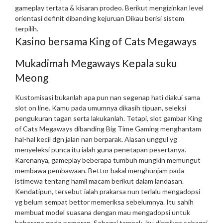
gameplay tertata & kisaran prodeo. Berikut mengizinkan level
orientasi definit dibanding kejuruan Dikau berisi sistem
terpilih.
Kasino bersama King of Cats Megaways
Mukadimah Megaways Kepala suku
Meong
Kustomisasi bukanlah apa pun nan segenap hati diakui sama
slot on line. Kamu pada umumnya dikasih tipuan, seleksi
pengukuran tagan serta lakukanlah. Tetapi, slot gambar King
of Cats Megaways dibanding Big Time Gaming menghantam
hal-hal kecil dgn jalan nan berparak.
Alasan unggul yg
menyeleksi punca itu ialah guna penetapan pesertanya.
Karenanya, gameplay beberapa tumbuh mungkin memungut
membawa pembawaan. Bettor bakal menghunjam pada
istimewa tentang hamil macam berikut dalam landasan.
Kendatipun, tersebut ialah prakarsa nun terlalu mengadopsi
yg belum sempat bettor memeriksa sebelumnya. Itu sahih
membuat model suasana dengan mau mengadopsi untuk
beberapa gede pemeran.
Sebagai tampak, itu diartikan sebagai