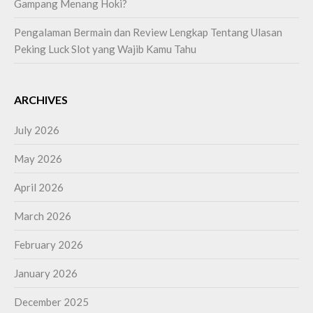
Gampang Menang Hoki?
Pengalaman Bermain dan Review Lengkap Tentang Ulasan
Peking Luck Slot yang Wajib Kamu Tahu
ARCHIVES
July 2026
May 2026
April 2026
March 2026
February 2026
January 2026
December 2025