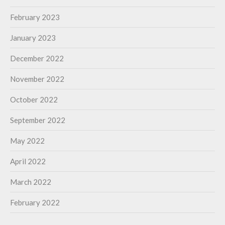
February 2023
January 2023
December 2022
November 2022
October 2022
September 2022
May 2022
April 2022
March 2022
February 2022