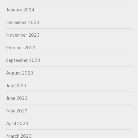
January 2024
December 2023
November 2023
October 2023
September 2023
August 2023
July 2023
June 2023
May 2023
April 2023
March 2023