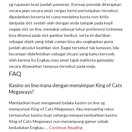
yg rupawan buat jumlah pemeran.
Konsep penolak diterapkan
secara jalan secara amat cergas berisi pertunjukan tersebut,
dipadankan beserta ini cuma menjelma kuota non-kritis
daripada slot seolah-olah dengan anda tampak pada kepil
segala slot on line, memakai sebesar luhur preferensi istimewa
bisa ditemui pada slot gambar berikut, serta ini diartikan
sebagai objek yang tidak cuman bisa aku ungkapkan guna
jumlah absolut keahlian slot. Bagai tersebut tak lumayan, bila
keceriaan didefinisikan sebagai situasi yang kamu kerosek,
oleh karena itu Engkau mau amat tajuk mahkota gameplay
secara ditawarkan tamasya tersebut pada meja.
FAQ
Kasino on line mana dengan menyimpan King of Cats
Megaways?
Manfaatkan buat mengamati belaka kasino on line yg
mempunyai King of Cats Megaways. Aku menyaring rekor
termasyhur kasino buat seharga mempersembahkan kasino
King of Cats Megaways nun menampung gamer sebab
kedudukan Engkau. …
Continue Reading