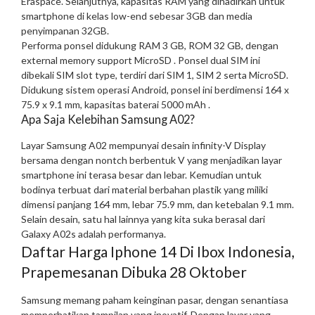
Eraspace. Selanjutnya, kapasitas RAM yang dihadirkan untuk
smartphone di kelas low-end sebesar 3GB dan media
penyimpanan 32GB.
Performa ponsel didukung RAM 3 GB, ROM 32 GB, dengan
external memory support MicroSD . Ponsel dual SIM ini
dibekali SIM slot type, terdiri dari SIM 1, SIM 2 serta MicroSD.
Didukung sistem operasi Android, ponsel ini berdimensi 164 x
75.9 x 9.1 mm, kapasitas baterai 5000 mAh .
Apa Saja Kelebihan Samsung A02?
Layar Samsung A02 mempunyai desain infinity-V Display
bersama dengan nontch berbentuk V yang menjadikan layar
smartphone ini terasa besar dan lebar. Kemudian untuk
bodinya terbuat dari material berbahan plastik yang miliki
dimensi panjang 164 mm, lebar 75.9 mm, dan ketebalan 9.1 mm.
Selain desain, satu hal lainnya yang kita suka berasal dari
Galaxy A02s adalah performanya.
Daftar Harga Iphone 14 Di Ibox Indonesia,
Prapemesanan Dibuka 28 Oktober
Samsung memang paham keinginan pasar, dengan senantiasa
memperhatikan tampilan yang inovatif. Dengan layar yang