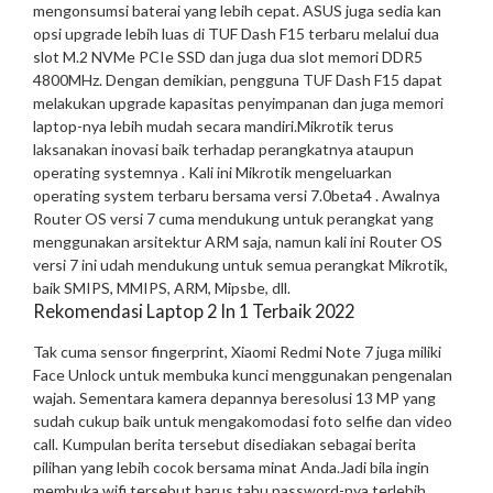
mengonsumsi baterai yang lebih cepat. ASUS juga sedia kan
opsi upgrade lebih luas di TUF Dash F15 terbaru melalui dua
slot M.2 NVMe PCIe SSD dan juga dua slot memori DDR5
4800MHz. Dengan demikian, pengguna TUF Dash F15 dapat
melakukan upgrade kapasitas penyimpanan dan juga memori
laptop-nya lebih mudah secara mandiri.
Mikrotik terus
laksanakan inovasi baik terhadap perangkatnya ataupun
operating systemnya . Kali ini Mikrotik mengeluarkan
operating system terbaru bersama versi 7.0beta4 . Awalnya
Router OS versi 7 cuma mendukung untuk perangkat yang
menggunakan arsitektur ARM saja, namun kali ini Router OS
versi 7 ini udah mendukung untuk semua perangkat Mikrotik,
baik SMIPS, MMIPS, ARM, Mipsbe, dll.
Rekomendasi Laptop 2 In 1 Terbaik 2022
Tak cuma sensor fingerprint, Xiaomi Redmi Note 7 juga miliki
Face Unlock untuk membuka kunci menggunakan pengenalan
wajah. Sementara kamera depannya beresolusi 13 MP yang
sudah cukup baik untuk mengakomodasi foto selfie dan video
call. Kumpulan berita tersebut disediakan sebagai berita
pilihan yang lebih cocok bersama minat Anda.
Jadi bila ingin
membuka wifi tersebut harus tahu password-nya terlebih