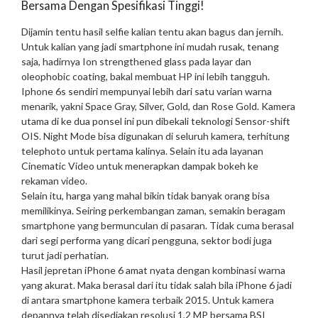
Bersama Dengan Spesifikasi Tinggi!
Dijamin tentu hasil selfie kalian tentu akan bagus dan jernih.
Untuk kalian yang jadi smartphone ini mudah rusak, tenang
saja, hadirnya Ion strengthened glass pada layar dan
oleophobic coating, bakal membuat HP ini lebih tangguh.
Iphone 6s sendiri mempunyai lebih dari satu varian warna
menarik, yakni Space Gray, Silver, Gold, dan Rose Gold. Kamera
utama di ke dua ponsel ini pun dibekali teknologi Sensor-shift
OIS. Night Mode bisa digunakan di seluruh kamera, terhitung
telephoto untuk pertama kalinya. Selain itu ada layanan
Cinematic Video untuk menerapkan dampak bokeh ke
rekaman video.
Selain itu, harga yang mahal bikin tidak banyak orang bisa
memilikinya. Seiring perkembangan zaman, semakin beragam
smartphone yang bermunculan di pasaran. Tidak cuma berasal
dari segi performa yang dicari pengguna, sektor bodi juga
turut jadi perhatian.
Hasil jepretan iPhone 6 amat nyata dengan kombinasi warna
yang akurat. Maka berasal dari itu tidak salah bila iPhone 6 jadi
di antara smartphone kamera terbaik 2015. Untuk kamera
depannya telah disediakan resolusi 1,2 MP bersama BSI