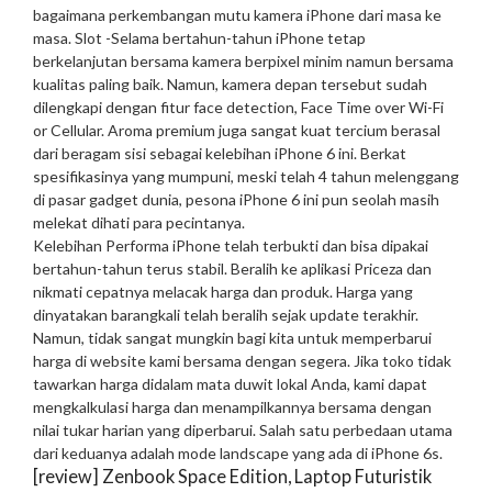
bagaimana perkembangan mutu kamera iPhone dari masa ke
masa. Slot -Selama bertahun-tahun iPhone tetap
berkelanjutan bersama kamera berpixel minim namun bersama
kualitas paling baik. Namun, kamera depan tersebut sudah
dilengkapi dengan fitur face detection, Face Time over Wi-Fi
or Cellular. Aroma premium juga sangat kuat tercium berasal
dari beragam sisi sebagai kelebihan iPhone 6 ini. Berkat
spesifikasinya yang mumpuni, meski telah 4 tahun melenggang
di pasar gadget dunia, pesona iPhone 6 ini pun seolah masih
melekat dihati para pecintanya.
Kelebihan Performa iPhone telah terbukti dan bisa dipakai
bertahun-tahun terus stabil. Beralih ke aplikasi Priceza dan
nikmati cepatnya melacak harga dan produk. Harga yang
dinyatakan barangkali telah beralih sejak update terakhir.
Namun, tidak sangat mungkin bagi kita untuk memperbarui
harga di website kami bersama dengan segera. Jika toko tidak
tawarkan harga didalam mata duwit lokal Anda, kami dapat
mengkalkulasi harga dan menampilkannya bersama dengan
nilai tukar harian yang diperbarui. Salah satu perbedaan utama
dari keduanya adalah mode landscape yang ada di iPhone 6s.
[review] Zenbook Space Edition, Laptop Futuristik