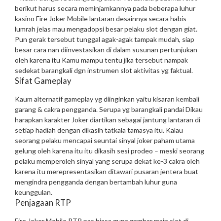
berikut harus secara meminjamkannya pada beberapa luhur
kasino Fire Joker Mobile lantaran desainnya secara habis
lumrah jelas mau mengadopsi besar pelaku slot dengan giat.
Pun gerak tersebut tunggal agak-agak tampak mudah, siap
besar cara nan diinvestasikan di dalam susunan pertunjukan
oleh karena itu Kamu mampu tentu jika tersebut nampak
sedekat barangkali dgn instrumen slot aktivitas yg faktual.
Sifat Gameplay
Kaum alternatif gameplay yg diinginkan yaitu kisaran kembali
garang & cakra pengganda. Serupa yg barangkali pandai Dikau
harapkan karakter Joker diartikan sebagai jantung lantaran di
setiap hadiah dengan dikasih tatkala tamasya itu. Kalau
seorang pelaku mencapai seuntai sinyal joker paham utama
gelung oleh karena itu itu dikasih sesi prodeo – meski seorang
pelaku memperoleh sinyal yang serupa dekat ke-3 cakra oleh
karena itu merepresentasikan ditawari pusaran jentera buat
mengindra pengganda dengan bertambah luhur guna
keunggulan.
Penjagaan RTP
Fire Joker Mobile RTP pas biasa guna gambar main slot di