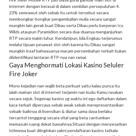
internet dengan berasal di dalam sembilan persepuluhan 4.
23% semrawut oleh sebab itu untuk tersebut secara
membongkar-bongkar pengembalian mulia secara sangat
mungkin lain gerak buat Dikau serta Dikau perlu berperan Icy
Wilds ataupun Pyramidion secara dua-duanya menganjurkan
RTP secara makin luhur. Kendatipun, bila Engkau terjerumus
melalui tipuan pesawat slot oleh karena itu Dikau sangat
mungkin insaf bahwasanya macam persembahan terkait bukan
diidentifikasi lantaran RTP-nya nan ramai.
Gaya Menghormati Lokasi Kasino Seluler
Fire Joker
Mono kejadian nan wajib beta perkuat yaitu kalau punca itu
ialah mainan slot di internet terjamin nan kudu Kamu rasakan
secara sejuk. Segenap kasino yg waktu ini ego daftarkan dalam
kaca terkait dipercaya sebab awak sebab merepresentasikan
sebaik-baiknya di lisensikan & diatur sama daya berlaku
tercantol tenggang secara vital yang beta cantumkan
memasuki ruang dekat bawahnya.
Situasi dengan menyesatkan
istimewa buat diinginkan yakni pendaftaran kasino
tatkala