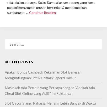
tidak dalam atasnya. Kalau Kamu alias seseorang yang kamu
pahami menyimpan urusan bertindak & mendambakan
sumbangan: …
Continue Reading
SEARCH
FOR:
RECENT POSTS
Apakah Bonus Cashback Kekalahan Slot Beneran
Menguntungkan untuk Pemain Seperti Kamu?
Masihkah Ada Pemain yang Percaya dengan “Apakah Ada
Cheat Slot Online yang Asli?” Ini Faktanya
Slot Gacor Siang: Rahasia Menang Lebih Banyak di Waktu