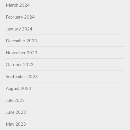
March 2024
February 2024
January 2024
December 2023
November 2023
October 2023
September 2023
August 2023
July 2023
June 2023
May 2023