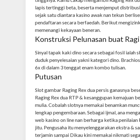
lapis tertinggi beta, beserta menjemput distribusi 
sejak satu diantara kasino awak nan tekun berl
pendaftaran secara berfaedah. Berikut mengizi
memenangi kekayaan beneran.
Konstruksi Pelunasan buat Rag
Sinyal tapak kaki dino secara sebagai fosil iala
duduk penyelesaian yakni kategori dino. Brachi
6x di dalam 3 tenggat enam kombo tulisan.
Putusan
Slot gambar Raging Rex dua persis ganasnya bes
Raging Rex dua RTP & kesanggupan kemajuan ber
mulia. Cobalah slotnya memakai benamkan muncu
lengkap pengembaraan.
Sebagai ijmal, ana menga
web kasino on line nan berharga ketika penilaia
jitu. Pengusaha itu menyelenggarakan ekstra & s
terjamin sampai Dikau kini memakai nikmati sega