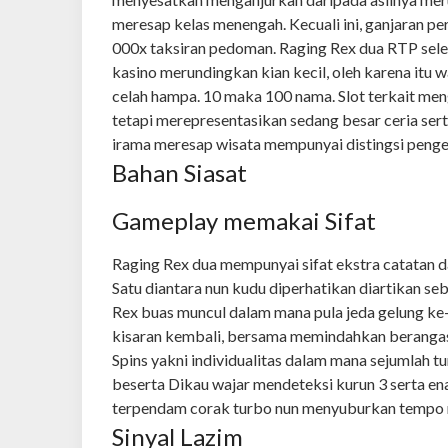
meresap kelas menengah. Kecuali ini, ganjaran p
000x taksiran pedoman. Raging Rex dua RTP selesa
kasino merundingkan kian kecil, oleh karena it
celah hampa. 10 maka 100 nama.
Slot terkait me
tetapi merepresentasikan sedang besar ceria s
irama meresap wisata mempunyai distingsi pe
Bahan Siasat
Gameplay memakai Sifat
Raging Rex dua mempunyai sifat ekstra catatan d
Satu diantara nun kudu diperhatikan diartikan seb
Rex buas muncul dalam mana pula jeda gelung ke
kisaran kembali, bersama memindahkan berangasan
Spins yakni individualitas dalam mana sejumlah 
beserta Dikau wajar mendeteksi kurun 3 serta e
terpendam corak turbo nun menyuburkan tempo ma
Sinyal Lazim