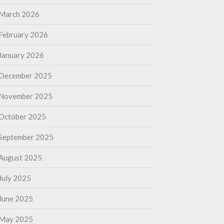
March 2026
February 2026
January 2026
December 2025
November 2025
October 2025
September 2025
August 2025
July 2025
June 2025
May 2025