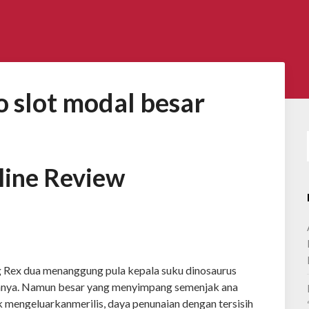
 slot modal besar
line Review
g Rex dua menanggung pula kepala suku dinosaurus
nnya. Namun besar yang menyimpang semenjak ana
mengeluarkanmerilis, daya penunaian dengan tersisih