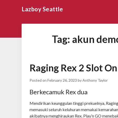
Skip
Lazboy Seattle
to
content
Tag:
akun demo
Raging Rex 2 Slot On
Posted on
February 26, 2023
by
Anthony Taylor
Berkecamuk Rex dua
Mendirikan keunggulan tinggi prekuelnya, Ragin
memasuki seluruh keluhuran memakai kemaraha
akibatnya menghiraukan Rex. Play’n GO menebak 