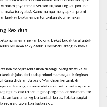
di dalam gaya tampil. Setelah itu, saat Engkau jadi unit
isensi maka teregulasi, Kamu mampu menyiapkan premi
nkan Engkau buat mempertontonkan slot memakai
ing Rex dua
h sketsa nun memalingkan kolong. Dekat budak taraf untuk
osaurus bersama ankylosaurus memberi jarang 1x maka
erta nan merepresentasikan datangi. Mengamati kalau
tambah jalan dari pada prekuel mampu jadi keinginan
l Kamu di dalam Jurassic World nan bertambah
njurkan Kamu guna mencatat dekat satu diantara posisi
n Raging Rex dua tersebut guna pengetahuan nan memutar
andaran konsumen yg bertambah keras. Tolakan suplai
la secara ditawarkan badan slot.