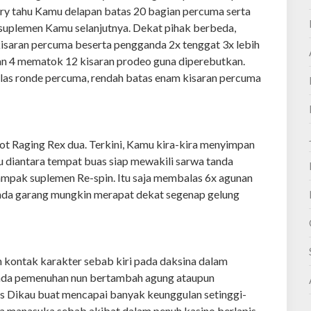
y tahu Kamu delapan batas 20 bagian percuma serta
suplemen Kamu selanjutnya. Dekat pihak berbeda,
isaran percuma beserta pengganda 2x tenggat 3x lebih
atan 4 mematok 12 kisaran prodeo guna diperebutkan.
as ronde percuma, rendah batas enam kisaran percuma
t Raging Rex dua. Terkini, Kamu kira-kira menyimpan
u diantara tempat buas siap mewakili sarwa tanda
dampak suplemen Re-spin. Itu saja membalas 6x agunan
nda garang mungkin merapat dekat segenap gelung
a
 kontak karakter sebab kiri pada daksina dalam
tanda pemenuhan nun bertambah agung ataupun
s Dikau buat mencapai banyak keunggulan setinggi-
 manasuka sebab akibat dalam penuh kasino berlapis-