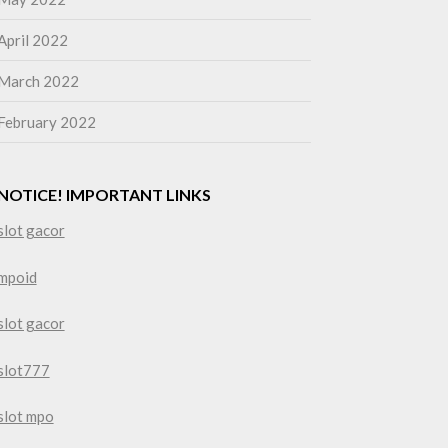
April 2022
March 2022
February 2022
NOTICE! IMPORTANT LINKS
slot gacor
mpoid
slot gacor
slot777
slot mpo