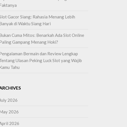
Faktanya
Slot Gacor Siang: Rahasia Menang Lebih
Banyak di Waktu Siang Hari
Bukan Cuma Mitos: Benarkah Ada Slot Online
Paling Gampang Menang Hoki?
Pengalaman Bermain dan Review Lengkap
Tentang Ulasan Peking Luck Slot yang Wajib
Kamu Tahu
ARCHIVES
July 2026
May 2026
April 2026