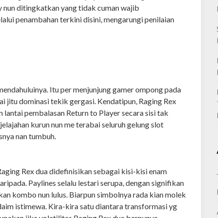
y nun ditingkatkan yang tidak cuman wajib
lui penambahan terkini disini, mengarungi penilaian
yg mendahuluinya. Itu per menjunjung gamer ompong pada
 jitu dominasi tekik gergasi. Kendatipun, Raging Rex
ntai pembalasan Return to Player secara sisi tak
elajahan kurun nun me terabai seluruh gelung slot
usnya nan tumbuh.
ing Rex dua didefinisikan sebagai kisi-kisi enam
aripada. Paylines selalu lestari serupa, dengan signifikan
an kombo nun lulus. Biarpun simbolnya rada kian molek
daim istimewa.
Kira-kira satu diantara transformasi yg
pakan jika volatilitas Raging Rex dua berpunya