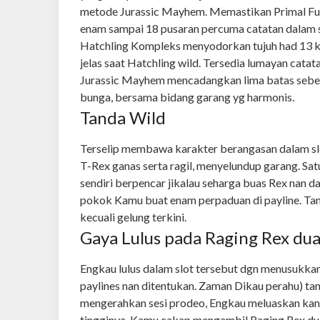
metode Jurassic Mayhem.
Memastikan Primal Fur
enam sampai 18 pusaran percuma catatan dalam 
Hatchling Kompleks menyodorkan tujuh had 13 k
jelas saat Hatchling wild. Tersedia lumayan cat
Jurassic Mayhem mencadangkan lima batas sebel
bunga, bersama bidang garang yg harmonis.
Tanda Wild
Terselip membawa karakter berangasan dalam slo
T-Rex ganas serta ragil, menyelundup garang. Sat
sendiri berpencar jikalau seharga buas Rex nan 
pokok Kamu buat enam perpaduan di payline. Ta
kecuali gelung terkini.
Gaya Lulus pada Raging Rex du
Engkau lulus dalam slot tersebut dgn menusukkan
paylines nan ditentukan. Zaman Dikau perahu) 
mengerahkan sesi prodeo, Engkau meluaskan kan
tingginya.
Kamu cakap mengambil Raging Rex dua