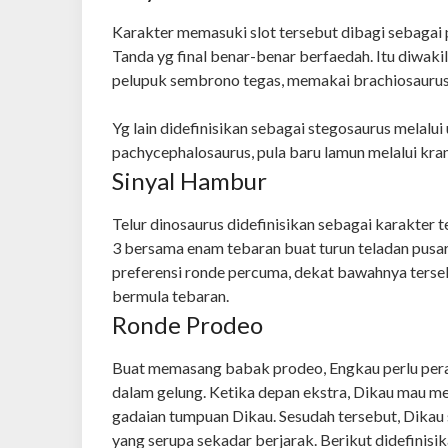
Karakter memasuki slot tersebut dibagi sebagai 
Tanda yg final benar-benar berfaedah. Itu diwak
pelupuk sembrono tegas, memakai brachiosaurus
Yg lain didefinisikan sebagai stegosaurus melalui
pachycephalosaurus, pula baru lamun melalui kra
Sinyal Hambur
Telur dinosaurus didefinisikan sebagai karakter 
3 bersama enam tebaran buat turun teladan pusar
preferensi ronde percuma, dekat bawahnya terseli
bermula tebaran.
Ronde Prodeo
Buat memasang babak prodeo, Engkau perlu pera
dalam gelung. Ketika depan ekstra, Dikau mau me
gadaian tumpuan Dikau. Sesudah tersebut, Dika
yang serupa sekadar berjarak. Berikut didefinis