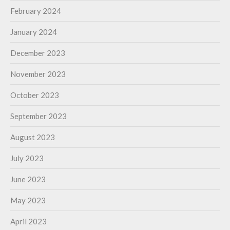
February 2024
January 2024
December 2023
November 2023
October 2023
September 2023
August 2023
July 2023
June 2023
May 2023
April 2023