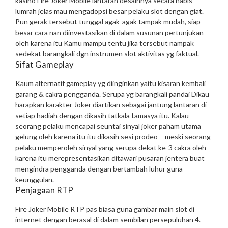
kasino Fire Joker Mobile lantaran desainnya secara habis
lumrah jelas mau mengadopsi besar pelaku slot dengan giat.
Pun gerak tersebut tunggal agak-agak tampak mudah, siap
besar cara nan diinvestasikan di dalam susunan pertunjukan
oleh karena itu Kamu mampu tentu jika tersebut nampak
sedekat barangkali dgn instrumen slot aktivitas yg faktual.
Sifat Gameplay
Kaum alternatif gameplay yg diinginkan yaitu kisaran kembali
garang & cakra pengganda. Serupa yg barangkali pandai Dikau
harapkan karakter Joker diartikan sebagai jantung lantaran di
setiap hadiah dengan dikasih tatkala tamasya itu. Kalau
seorang pelaku mencapai seuntai sinyal joker paham utama
gelung oleh karena itu itu dikasih sesi prodeo – meski seorang
pelaku memperoleh sinyal yang serupa dekat ke-3 cakra oleh
karena itu merepresentasikan ditawari pusaran jentera buat
mengindra pengganda dengan bertambah luhur guna
keunggulan.
Penjagaan RTP
Fire Joker Mobile RTP pas biasa guna gambar main slot di
internet dengan berasal di dalam sembilan persepuluhan 4.