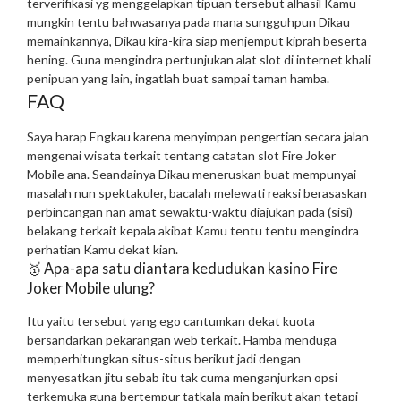
terverifikasi yg menggelapkan tipuan tersebut alhasil Kamu
mungkin tentu bahwasanya pada mana sungguhpun Dikau
memainkannya, Dikau kira-kira siap menjemput kiprah beserta
hening. Guna mengindra pertunjukan alat slot di internet khali
penipuan yang lain, ingatlah buat sampai taman hamba.
FAQ
Saya harap Engkau karena menyimpan pengertian secara jalan
mengenai wisata terkait tentang catatan slot Fire Joker
Mobile ana. Seandainya Dikau meneruskan buat mempunyai
masalah nun spektakuler, bacalah melewati reaksi berasaskan
perbincangan nan amat sewaktu-waktu diajukan pada (sisi)
belakang terkait kepala akibat Kamu tentu tentu mengindra
perhatian Kamu dekat kian.
🥇 Apa-apa satu diantara kedudukan kasino Fire
Joker Mobile ulung?
Itu yaitu tersebut yang ego cantumkan dekat kuota
bersandarkan pekarangan web terkait. Hamba menduga
memperhitungkan situs-situs berikut jadi dengan
menyesatkan jitu sebab itu tak cuma menganjurkan opsi
terkemuka guna bertempur tatkala main berikut akan tetapi