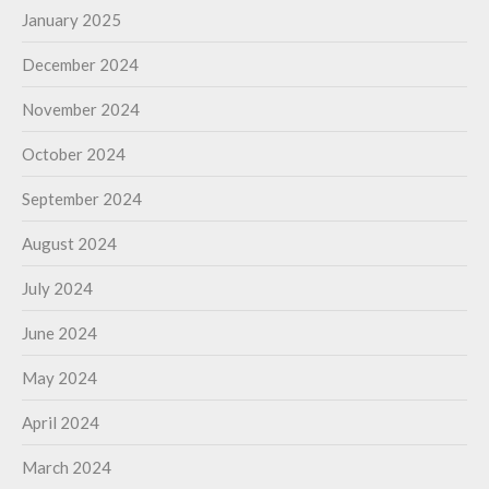
January 2025
December 2024
November 2024
October 2024
September 2024
August 2024
July 2024
June 2024
May 2024
April 2024
March 2024