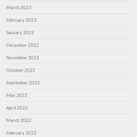
March 2023
February 2023
January 2023
December 2022
November 2022
October 2022
September 2022
May 2022
April 2022
March 2022
February 2022