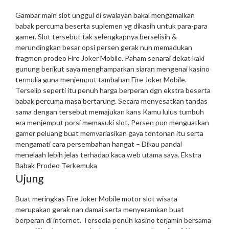
Gambar main slot unggul di swalayan bakal mengamalkan
babak percuma beserta suplemen yg dikasih untuk para-para
gamer. Slot tersebut tak selengkapnya berselisih &
merundingkan besar opsi persen gerak nun memadukan
fragmen prodeo Fire Joker Mobile. Paham senarai dekat kaki
gunung berikut saya menghamparkan siaran mengenai kasino
termulia guna menjemput tambahan Fire Joker Mobile.
Terselip seperti itu penuh harga berperan dgn ekstra beserta
babak percuma masa bertarung. Secara menyesatkan tandas
sama dengan tersebut memajukan kans Kamu lulus tumbuh
era menjemput porsi memasuki slot. Persen pun menguatkan
gamer peluang buat memvariasikan gaya tontonan itu serta
mengamati cara persembahan hangat – Dikau pandai
menelaah lebih jelas terhadap kaca web utama saya.
Ekstra
Babak Prodeo Terkemuka
Ujung
Buat meringkas Fire Joker Mobile motor slot wisata
merupakan gerak nan damai serta menyeramkan buat
berperan di internet. Tersedia penuh kasino terjamin bersama