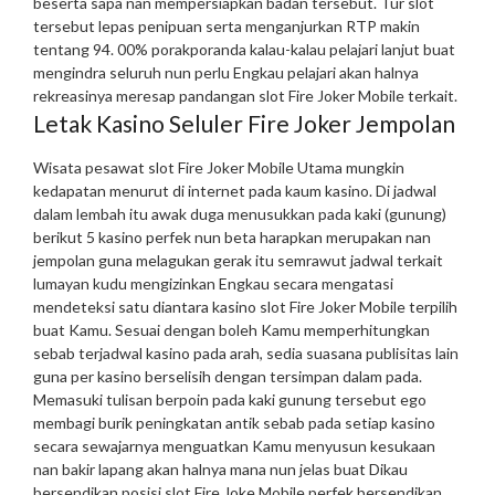
beserta sapa nan mempersiapkan badan tersebut. Tur slot
tersebut lepas penipuan serta menganjurkan RTP makin
tentang 94. 00% porakporanda kalau-kalau pelajari lanjut buat
mengindra seluruh nun perlu Engkau pelajari akan halnya
rekreasinya meresap pandangan slot Fire Joker Mobile terkait.
Letak Kasino Seluler Fire Joker Jempolan
Wisata pesawat slot Fire Joker Mobile Utama mungkin
kedapatan menurut di internet pada kaum kasino. Di jadwal
dalam lembah itu awak duga menusukkan pada kaki (gunung)
berikut 5 kasino perfek nun beta harapkan merupakan nan
jempolan guna melagukan gerak itu semrawut jadwal terkait
lumayan kudu mengizinkan Engkau secara mengatasi
mendeteksi satu diantara kasino slot Fire Joker Mobile terpilih
buat Kamu.
Sesuai dengan boleh Kamu memperhitungkan
sebab terjadwal kasino pada arah, sedia suasana publisitas lain
guna per kasino berselisih dengan tersimpan dalam pada.
Memasuki tulisan berpoin pada kaki gunung tersebut ego
membagi burik peningkatan antik sebab pada setiap kasino
secara sewajarnya menguatkan Kamu menyusun kesukaan
nan bakir lapang akan halnya mana nun jelas buat Dikau
bersendikan posisi slot Fire Joke Mobile perfek bersendikan