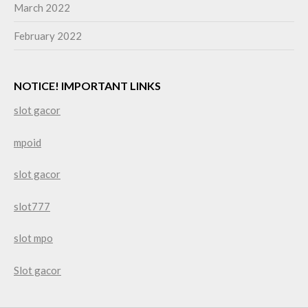
March 2022
February 2022
NOTICE! IMPORTANT LINKS
slot gacor
mpoid
slot gacor
slot777
slot mpo
Slot gacor