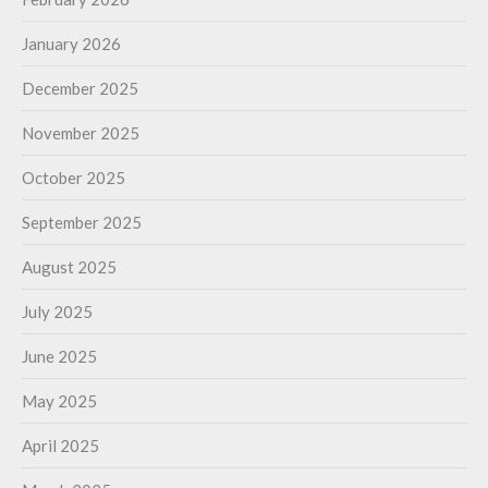
January 2026
December 2025
November 2025
October 2025
September 2025
August 2025
July 2025
June 2025
May 2025
April 2025