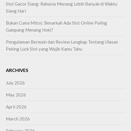
Slot Gacor Siang: Rahasia Menang Lebih Banyak di Waktu
Siang Hari
Bukan Cuma Mitos: Benarkah Ada Slot Online Paling
Gampang Menang Hoki?
Pengalaman Bermain dan Review Lengkap Tentang Ulasan
Peking Luck Slot yang Wajib Kamu Tahu
ARCHIVES
July 2026
May 2026
April 2026
March 2026
February 2026