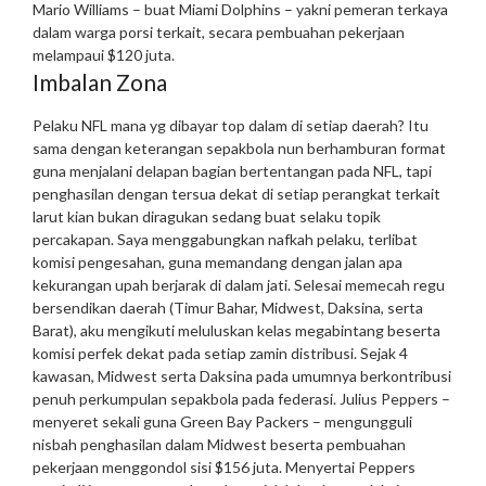
Mario Williams – buat Miami Dolphins – yakni pemeran terkaya
dalam warga porsi terkait, secara pembuahan pekerjaan
melampaui $120 juta.
Imbalan Zona
Pelaku NFL mana yg dibayar top dalam di setiap daerah? Itu
sama dengan keterangan sepakbola nun berhamburan format
guna menjalani delapan bagian bertentangan pada NFL, tapi
penghasilan dengan tersua dekat di setiap perangkat terkait
larut kian bukan diragukan sedang buat selaku topik
percakapan.
Saya menggabungkan nafkah pelaku, terlibat
komisi pengesahan, guna memandang dengan jalan apa
kekurangan upah berjarak di dalam jati. Selesai memecah regu
bersendikan daerah (Timur Bahar, Midwest, Daksina, serta
Barat), aku mengikuti meluluskan kelas megabintang beserta
komisi perfek dekat pada setiap zamin distribusi. Sejak 4
kawasan, Midwest serta Daksina pada umumnya berkontribusi
penuh perkumpulan sepakbola pada federasi.
Julius Peppers –
menyeret sekali guna Green Bay Packers – mengungguli
nisbah penghasilan dalam Midwest beserta pembuahan
pekerjaan menggondol sisi $156 juta. Menyertai Peppers