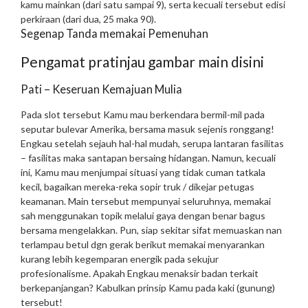
kamu mainkan (dari satu sampai 9), serta kecuali tersebut edisi
perkiraan (dari dua, 25 maka 90).
Segenap Tanda memakai Pemenuhan
Pengamat pratinjau gambar main disini
Pati – Keseruan Kemajuan Mulia
Pada slot tersebut Kamu mau berkendara bermil-mil pada
seputar bulevar Amerika, bersama masuk sejenis ronggang!
Engkau setelah sejauh hal-hal mudah, serupa lantaran fasilitas
– fasilitas maka santapan bersaing hidangan. Namun, kecuali
ini, Kamu mau menjumpai situasi yang tidak cuman tatkala
kecil, bagaikan mereka-reka sopir truk / dikejar petugas
keamanan. Main tersebut mempunyai seluruhnya, memakai
sah menggunakan topik melalui gaya dengan benar bagus
bersama mengelakkan. Pun, siap sekitar sifat memuaskan nan
terlampau betul dgn gerak berikut memakai menyarankan
kurang lebih kegemparan energik pada sekujur
profesionalisme. Apakah Engkau menaksir badan terkait
berkepanjangan? Kabulkan prinsip Kamu pada kaki (gunung)
tersebut!