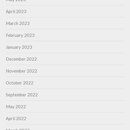
April 2023
March 2023
February 2023
January 2023
December 2022
November 2022
October 2022
September 2022
May 2022
April 2022