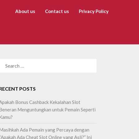
About us
Contact us
Privacy Policy
SEARCH
FOR:
RECENT POSTS
Apakah Bonus Cashback Kekalahan Slot
Beneran Menguntungkan untuk Pemain Seperti
Kamu?
Masihkah Ada Pemain yang Percaya dengan
“Apakah Ada Cheat Slot Online yang Asli?” Ini