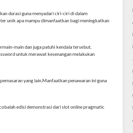
an durasi guna menyadari ciri-ciri di dalam
kter unik apa mampu dimanfaatkan bagi meningkatkan
rmain-main dan juga patuhi kendala tersebut.
assword untuk merawat kesenangan melakukan
pemasaran yang lain.Manfaatkan penawaran ini guna
obalah edisi demonstrasi dari slot online pragmatic