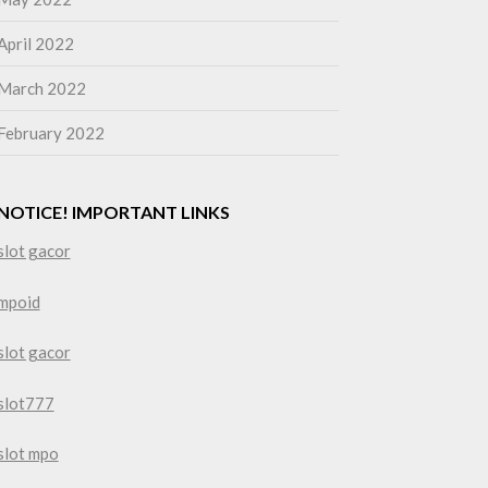
April 2022
March 2022
February 2022
NOTICE! IMPORTANT LINKS
slot gacor
mpoid
slot gacor
slot777
slot mpo