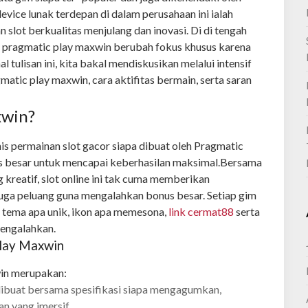
evice lunak terdepan di dalam perusahaan ini ialah
 slot berkualitas menjulang dan inovasi. Di di tengah
 pragmatic play maxwin berubah fokus khusus karena
 tulisan ini, kita bakal mendiskusikan melalui intensif
matic play maxwin, cara aktifitas bermain, serta saran
xwin?
s permainan slot gacor siapa dibuat oleh Pragmatic
tas besar untuk mencapai keberhasilan maksimal.Bersama
kreatif, slot online ini tak cuma memberikan
ga peluang guna mengalahkan bonus besar. Setiap gim
n tema apa unik, ikon apa memesona,
link cermat88
serta
engalahkan.
Play Maxwin
xwin merupakan:
 dibuat bersama spesifikasi siapa mengagumkan,
n yang imersif.