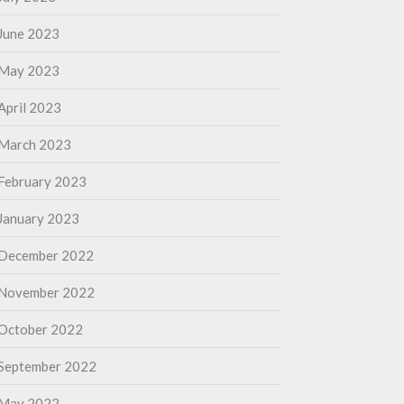
June 2023
May 2023
April 2023
March 2023
February 2023
January 2023
December 2022
November 2022
October 2022
September 2022
May 2022