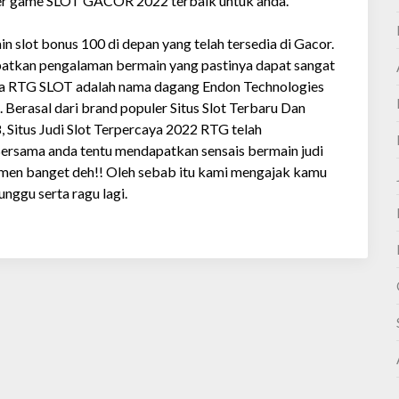
er game SLOT GACOR 2022 terbaik untuk anda.
main slot bonus 100 di depan yang telah tersedia di Gacor.
apatkan pengalaman bermain yang pastinya dapat sangat
sia RTG SLOT adalah nama dagang Endon Technologies
. Berasal dari brand populer Situs Slot Terbaru Dan
, Situs Judi Slot Terpercaya 2022 RTG telah
Bersama anda tentu mendapatkan sensais bermain judi
komen banget deh!! Oleh sebab itu kami mengajak kamu
unggu serta ragu lagi.