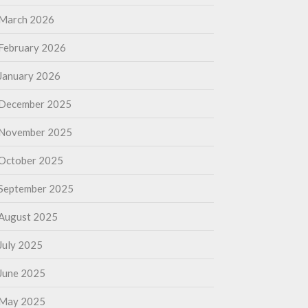
March 2026
February 2026
January 2026
December 2025
November 2025
October 2025
September 2025
August 2025
July 2025
June 2025
May 2025