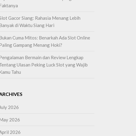
Faktanya
Slot Gacor Siang: Rahasia Menang Lebih
Banyak di Waktu Siang Hari
Bukan Cuma Mitos: Benarkah Ada Slot Online
Paling Gampang Menang Hoki?
Pengalaman Bermain dan Review Lengkap
Tentang Ulasan Peking Luck Slot yang Wajib
Kamu Tahu
ARCHIVES
July 2026
May 2026
April 2026