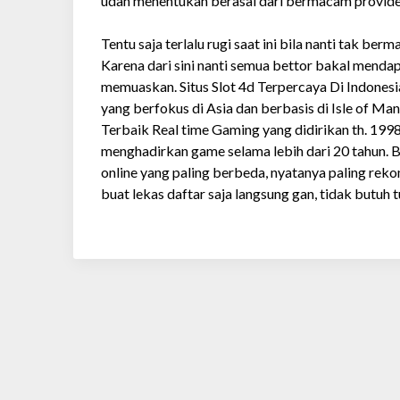
udah menentukan berasal dari bermacam provid
Tentu saja terlalu rugi saat ini bila nanti tak ber
Karena dari sini nanti semua bettor bakal mend
memuaskan. Situs Slot 4d Terpercaya Di Indone
yang berfokus di Asia dan berbasis di Isle of Man
Terbaik Real time Gaming yang didirikan th. 1998
menghadirkan game selama lebih dari 20 tahun. 
online yang paling berbeda, nyatanya paling re
buat lekas daftar saja langsung gan, tidak butuh t