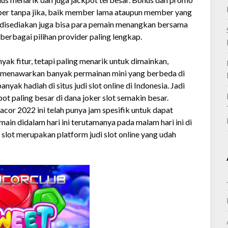
ber tanpa jika, baik member lama ataupun member yang
 disediakan juga bisa para pemain menangkan bersama
erbagai pilihan provider paling lengkap.
k fitur, tetapi paling menarik untuk dimainkan,
ka menawarkan banyak permainan mini yang berbeda di
k hadiah di situs judi slot online di Indonesia. Jadi
pot paling besar di dana joker slot semakin besar.
cor 2022 ini telah punya jam spesifik untuk dapat
ain didalam hari ini terutamanya pada malam hari ini di
slot merupakan platform judi slot online yang udah