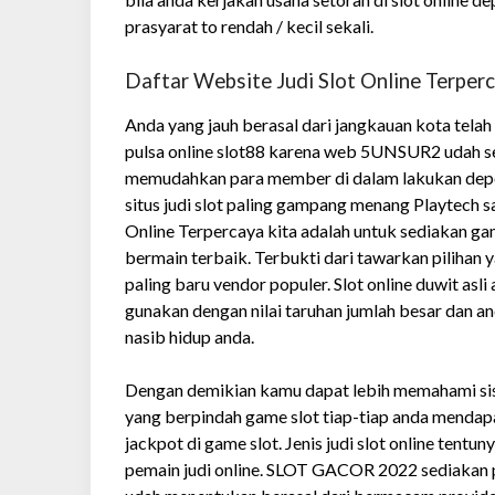
prasyarat to rendah / kecil sekali.
Daftar Website Judi Slot Online Terper
Anda yang jauh berasal dari jangkauan kota telah
pulsa online slot88 karena web 5UNSUR2 udah se
memudahkan para member di dalam lakukan depos
situs judi slot paling gampang menang Playtech saa
Online Terpercaya kita adalah untuk sediakan ga
bermain terbaik. Terbukti dari tawarkan pilihan
paling baru vendor populer. Slot online duwit as
gunakan dengan nilai taruhan jumlah besar dan 
nasib hidup anda.
Dengan demikian kamu dapat lebih memahami sist
yang berpindah game slot tiap-tiap anda mendap
jackpot di game slot. Jenis judi slot online tent
pemain judi online. SLOT GACOR 2022 sediakan pu