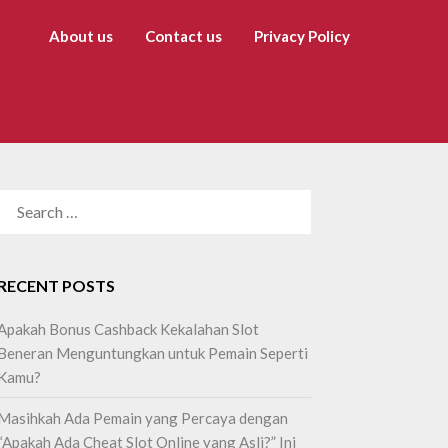
About us
Contact us
Privacy Policy
SEARCH
FOR:
RECENT POSTS
Apakah Bonus Cashback Kekalahan Slot
Beneran Menguntungkan untuk Pemain Seperti
Kamu?
Masihkah Ada Pemain yang Percaya dengan
“Apakah Ada Cheat Slot Online yang Asli?” Ini