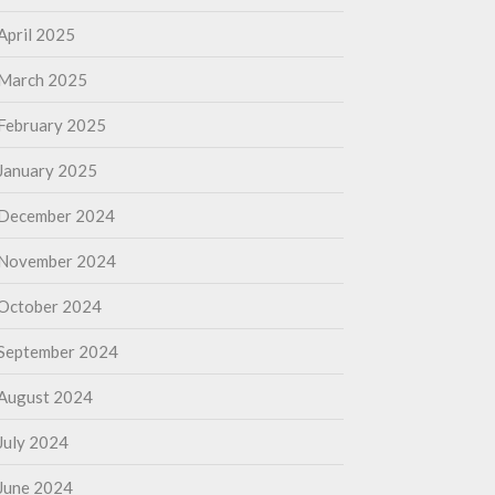
April 2025
March 2025
February 2025
January 2025
December 2024
November 2024
October 2024
September 2024
August 2024
July 2024
June 2024